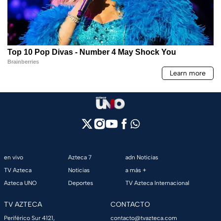
en vivo
Azteca 7
adn Noticias
TV Azteca
Noticias
a más +
Azteca UNO
Deportes
TV Azteca Internacional
TV AZTECA
CONTACTO
Periférico Sur 4121,
contacto@tvazteca.com