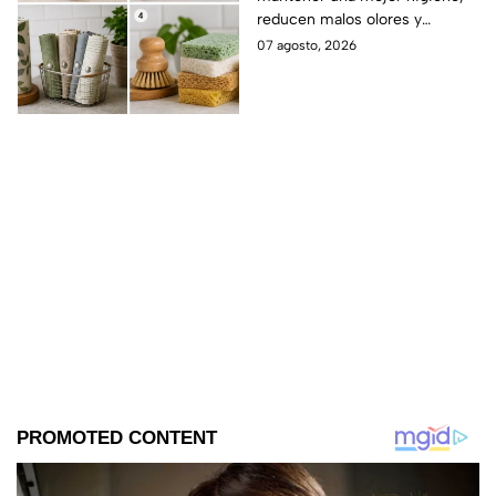
más saludables,
reducen malos olores y
modernas y elegantes
aportan un toque moderno a la
07 agosto, 2026
cocina.