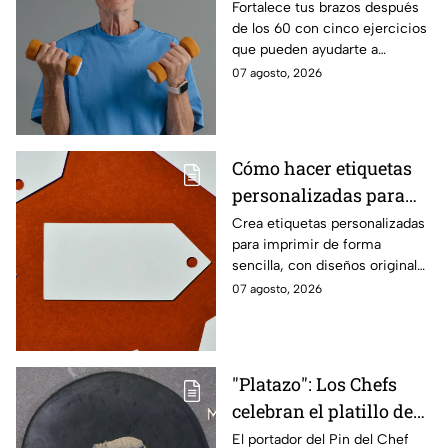
fuerza después de los
Fortalece tus brazos después
de los 60 con cinco ejercicios
60
que pueden ayudarte a
recuperar fuerza, movilidad y
07 agosto, 2026
seguridad en los movimientos
cotidianos.
Cómo hacer etiquetas
personalizadas para
imprimir
Crea etiquetas personalizadas
para imprimir de forma
sencilla, con diseños originales
y detalles adaptados a tus
07 agosto, 2026
gustos, eventos o proyectos.
"Platazo": Los Chefs
celebran el platillo de
Lancer en la gala de
El portador del Pin del Chef