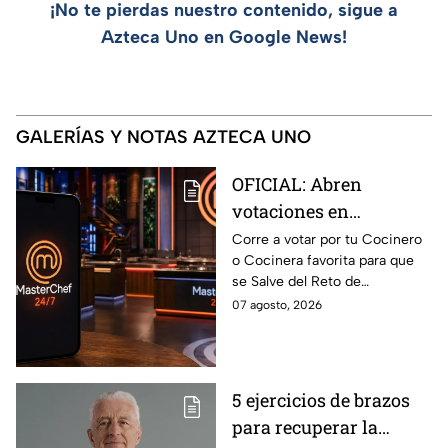
¡No te pierdas nuestro contenido, sigue a
Azteca Uno en Google News!
GALERÍAS Y NOTAS AZTECA UNO
OFICIAL: Abren
votaciones en
MasterChef 24/7 para
Corre a votar por tu Cocinero
o Cocinera favorita para que
que salves a un
se Salve del Reto de
Cocinero del Reto de
Eliminación de MasterChef
07 agosto, 2026
Eliminación de este
24/7 de este próximo
domingo
domingo.
5 ejercicios de brazos
para recuperar la