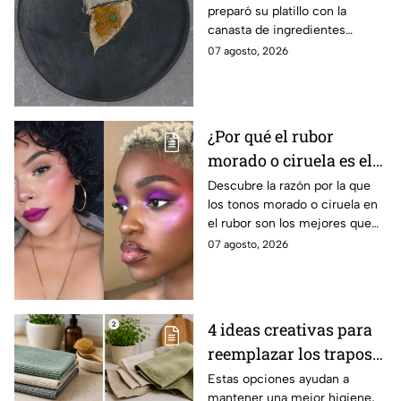
preparó su platillo con la
salvación de
canasta de ingredientes
MasterChef 24/7
exóticos que contenía erizo de
07 agosto, 2026
mar, yuzu y mantequilla de
almendra
¿Por qué el rubor
morado o ciruela es el
mejor secreto para
Descubre la razón por la que
los tonos morado o ciruela en
iluminar las pieles
el rubor son los mejores que
morenas?
puedes elegir si tienes la piel
07 agosto, 2026
morena y deseas iluminarla
4 ideas creativas para
reemplazar los trapos
de cocina por opciones
Estas opciones ayudan a
mantener una mejor higiene,