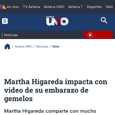
en vivo
TV Azteca
Azteca UNO
Azteca 7
Deportes
Notic
Noticias
En Vivo
Azteca UNO
Famosos
Nota
Martha Higareda impacta con
video de su embarazo de
gemelos
Martha Higareda comparte con mucho