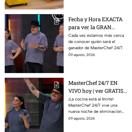
Fecha y Hora EXACTA
para ver la GRAN
FINAL de MasterChef
Cada vez estamos más cerca
de conocer quién será el
24/7
ganador de MasterChef 24/7.
09 agosto, 2026
MasterChef 24/7 EN
VIVO hoy | ver GRATIS
en línea la transmisión
¡La cocina está al límite!
MasterChef 24/7 vive una
del domingo de
nueva noche de eliminación
ELIMINACIÓN del 09 de
donde un cocinero tendrá que
09 agosto, 2026
agosto de la edición
despedirse de la competencia.
2026, a través de TV