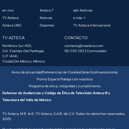
en vivo
Azteca 7
adn Noticias
TV Azteca
Noticias
a más +
Azteca UNO
Deportes
TV Azteca Internacional
TV AZTECA
CONTACTO
Periférico Sur 4121,
contacto@tvazteca.com
Col. Fuentes Del Pedregal,
55 1720 1313
| Conmutador
C.P. 14141,
Ciudad De México, México.
Aviso de privacidad
Preferencias de Cookies
Derechos
Inversionistas
Promo Espacio
Trabaja con nosotros
Programa de ética, integridad y cumplimiento
Defensor de Audiencias y Código de Ética de Televisión Azteca III y
Televisora del Valle de México
TV Azteca, M.R. & ©, TV Azteca, S.A.B. de C.V. Todos los derechos reservados,
2025.