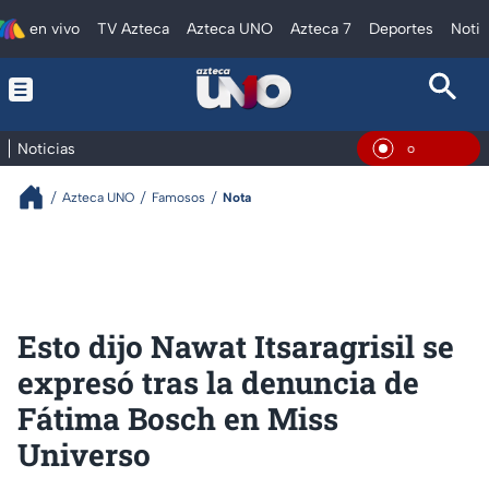
en vivo
TV Azteca
Azteca UNO
Azteca 7
Deportes
Notic
Noticias
En Vivo
Azteca UNO
Famosos
Nota
Esto dijo Nawat Itsaragrisil se
expresó tras la denuncia de
Fátima Bosch en Miss
Universo