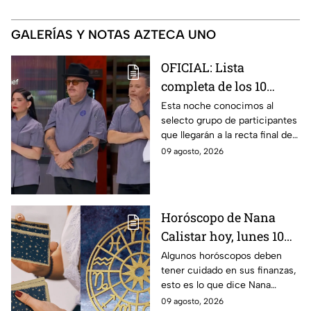
GALERÍAS Y NOTAS AZTECA UNO
OFICIAL: Lista
completa de los 10
mejores cocineros de
Esta noche conocimos al
selecto grupo de participantes
MasterChef 24/7 rumbo
que llegarán a la recta final de
a la Gran Final
MasterChef 24/7.
09 agosto, 2026
Horóscopo de Nana
Calistar hoy, lunes 10
de agosto para cada
Algunos horóscopos deben
tener cuidado en sus finanzas,
signo; deben tener
esto es lo que dice Nana
cuidado con sus
Calistar en sus predicciones
09 agosto, 2026
finanzas y evitar los