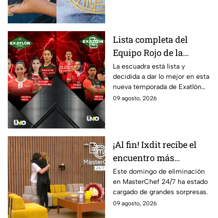
del 10 de agosto para los
gastos por impulso
signos zodiacales
Lista completa del
Equipo Rojo de la
décima Temporada de
La escuadra está lista y
decidida a dar lo mejor en esta
Exatlón México
nueva temporada de Exatlón
México.
09 agosto, 2026
¡Al fin! Ixdit recibe el
encuentro más
esperado en
Este domingo de eliminación
en MasterChef 24/7 ha estado
MasterChef 24/7 este
cargado de grandes sorpresas.
domingo 9 de agosto
09 agosto, 2026