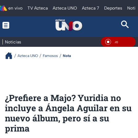
en vivo
TV Azteca
Azteca UNO
Azteca 7
Deportes
Notic
Noticias
En Viv
Azteca UNO
Famosos
Nota
¿Prefiere a Majo? Yuridia no
incluye a Ángela Aguilar en su
nuevo álbum, pero sí a su
prima