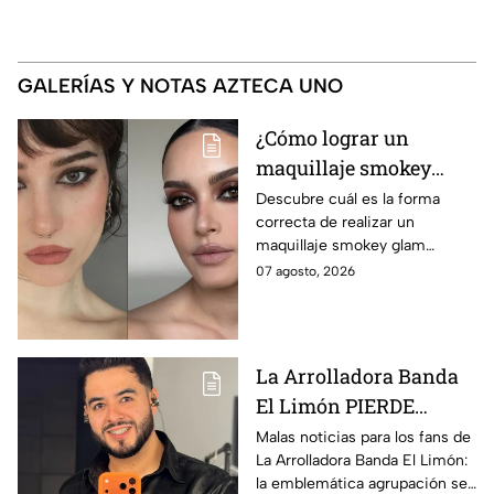
GALERÍAS Y NOTAS AZTECA UNO
¿Cómo lograr un
maquillaje smokey
glam moderno sin que
Descubre cuál es la forma
correcta de realizar un
los párpados luzcan
maquillaje smokey glam
pesados o acartonados?
moderno sin que tus párpados
07 agosto, 2026
luzcan pesados o acartonados,
de acuerdo con expertos
La Arrolladora Banda
El Limón PIERDE
integrante. ¿De quién se
Malas noticias para los fans de
La Arrolladora Banda El Limón:
trata y por qué?
la emblemática agrupación se