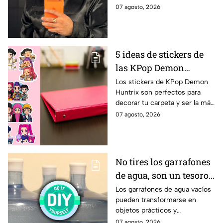
despide de uno de sus
07 agosto, 2026
integrantes. Se trata de
Salvador Arzate, quien estuvo
en la alineación por 6 años,
específicamente a cargo de la
5 ideas de stickers de
tambora.
las KPop Demon
Huntrix para decorar
Los stickers de KPop Demon
Huntrix son perfectos para
una carpeta este
decorar tu carpeta y ser la más
regreso a clases
cool en este regreso a clases.
07 agosto, 2026
No tires los garrafones
de agua, son un tesoro:
5 ideas para
Los garrafones de agua vacíos
pueden transformarse en
reutilizarlos dentro del
objetos prácticos y
hogar
decorativos para la casa,
07 agosto, 2026