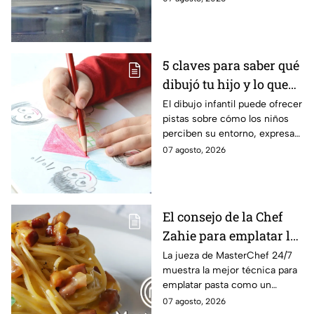
reduciendo residuos y
dándoles una segunda vida con
estas 5 manualidades
sencillas.
5 claves para saber qué
dibujó tu hijo y lo que
significa
El dibujo infantil puede ofrecer
pistas sobre cómo los niños
perciben su entorno, expresan
emociones y desarrollan su
07 agosto, 2026
creatividad. Los especialistas
recomiendan interpretarlos
con cautela y siempre dentro
del contexto de la etapa del
El consejo de la Chef
desarrollo de cada hijo.
Zahie para emplatar la
pasta al estilo de una
La jueza de MasterChef 24/7
muestra la mejor técnica para
MasterChef 24/7
emplatar pasta como un
profesional.
07 agosto, 2026