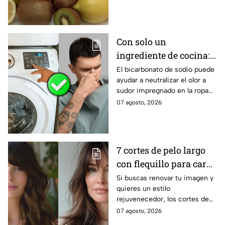
Conoce todos los beneficios
del kiwi.
Con solo un
ingrediente de cocina:
elimina el olor a sudor
El bicarbonato de sodio puede
ayudar a neutralizar el olor a
de las camisetas de
sudor impregnado en la ropa
deporte
deportiva cuando se utiliza
07 agosto, 2026
correctamente. Este método
es respaldado por especialistas
en limpieza y cuidado de los
tejidos.
7 cortes de pelo largo
con flequillo para cara
redonda que te hace ver
Si buscas renovar tu imagen y
quieres un estilo
más joven después de
rejuvenecedor, los cortes de
los 40
pelo que apuestan por melenas
07 agosto, 2026
XL y flequillos marcados son la