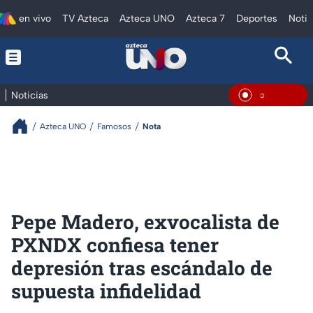
en vivo
TV Azteca
Azteca UNO
Azteca 7
Deportes
Notic
Noticias
En Vivo
Azteca UNO
Famosos
Nota
Pepe Madero, exvocalista de
PXNDX confiesa tener
depresión tras escándalo de
supuesta infidelidad