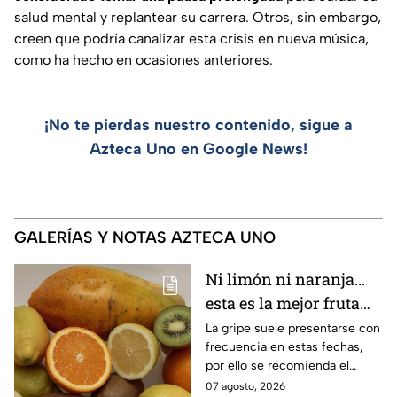
salud mental y replantear su carrera. Otros, sin embargo,
creen que podría canalizar esta crisis en nueva música,
como ha hecho en ocasiones anteriores.
¡No te pierdas nuestro contenido, sigue a
Azteca Uno en Google News!
GALERÍAS Y NOTAS AZTECA UNO
Ni limón ni naranja...
esta es la mejor fruta
para evitar la gripe
La gripe suele presentarse con
frecuencia en estas fechas,
por ello se recomienda el
consumo de ciertas frutas.
07 agosto, 2026