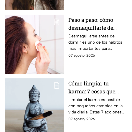
mejor opción.
Paso a paso: cómo
desmaquillarte de
noche para cuidar tu
Desmaquillarse antes de
dormir es uno de los hábitos
piel y evitar arrugas
más importantes para
mantener la piel sana y
07 agosto, 2026
luminosa. Dermatólogos y
maquillistas coinciden en que
retirar correctamente el
maquillaje ayuda a proteger la
Cómo limpiar tu
barrera cutánea, prevenir la
karma: 7 cosas que
obstrucción de los poros y
prevenir la aparición de
debes hacer desde
Limpiar el karma es posible
arrugas tempranas.
con pequeños cambios en la
ahora
vida diaria. Estas 7 acciones
pueden ayudarte a soltar lo
07 agosto, 2026
negativo y atraer energía
positiva.