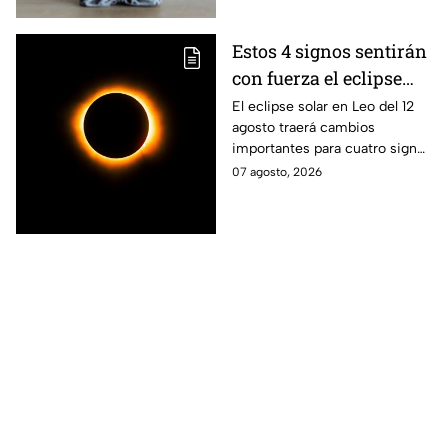
Estos 4 signos sentirán
con fuerza el eclipse
solar del 12 de agosto
El eclipse solar en Leo del 12
agosto traerá cambios
importantes para cuatro signos
del zodiaco, que podrían
07 agosto, 2026
comenzar una nueva etapa en
sus vidas.