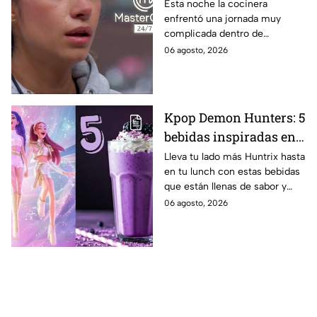
regaño que hizo llorar a
Esta noche la cocinera
enfrentó una jornada muy
Michelle dentro de
complicada dentro de
MasterChef 24/7
MasterChef 24/7.
06 agosto, 2026
Kpop Demon Hunters: 5
bebidas inspiradas en
las guerreras Huntrix
Lleva tu lado más Huntrix hasta
en tu lunch con estas bebidas
para llevar a la escuela
que están llenas de sabor y
este regreso a clases
frescura.
06 agosto, 2026
2026; son saludables y
deliciosas