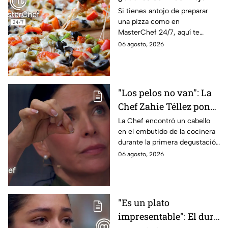
quesos para preparar
Si tienes antojo de preparar
una pizza como en
pizza en casa?
MasterChef 24/7, aquí te
contamos todo lo que debes
06 agosto, 2026
saber antes de poner manos
en la masa.
"Los pelos no van": La
Chef Zahie Téllez pone
en evidencia a Carmen
La Chef encontró un cabello
en el embutido de la cocinera
en la gala de mandiles
durante la primera degustación
negros de MasterChef
de la noche
06 agosto, 2026
24/7
"Es un plato
impresentable": El duro