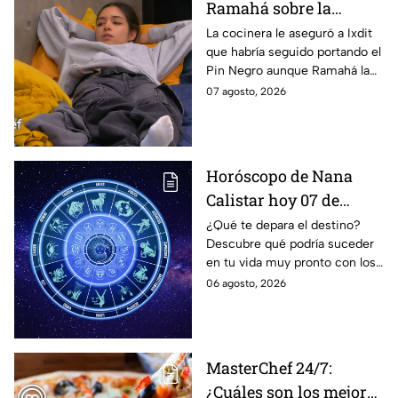
Ramahá sobre la
designación del Pin
La cocinera le aseguró a Ixdit
que habría seguido portando el
Negro a un integrante
Pin Negro aunque Ramahá la
de las "Divas" en
hubiera subido al balcón
07 agosto, 2026
MasterChef 24/7
Horóscopo de Nana
Calistar hoy 07 de
agosto; estos signos
¿Qué te depara el destino?
Descubre qué podría suceder
podrían dejar de estar
en tu vida muy pronto con los
solteros más pronto de
horóscopos de Nana Calistar;
06 agosto, 2026
lo que imaginan y
tendrás toda la información
recibir propuestas
para afrontar el futuro.
laborales
MasterChef 24/7:
¿Cuáles son los mejores