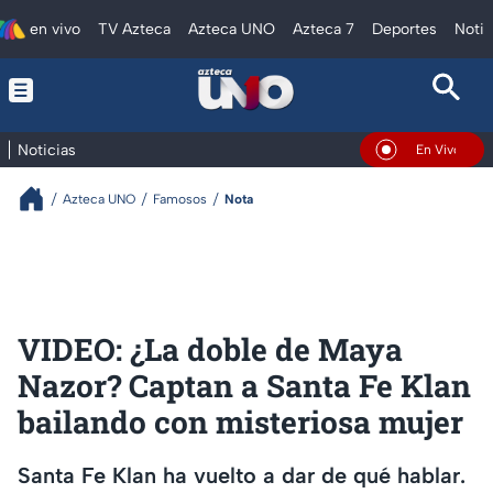
en vivo
TV Azteca
Azteca UNO
Azteca 7
Deportes
Notic
Noticias
En Vivo
Azteca UNO
Famosos
Nota
VIDEO: ¿La doble de Maya
Nazor? Captan a Santa Fe Klan
bailando con misteriosa mujer
Santa Fe Klan ha vuelto a dar de qué hablar.