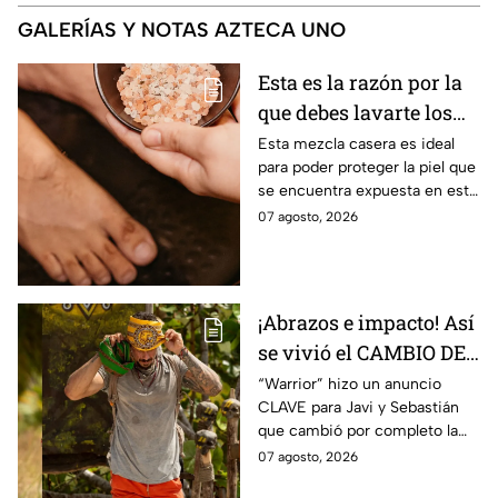
GALERÍAS Y NOTAS AZTECA UNO
Esta es la razón por la
que debes lavarte los
pies con sal y aceite de
Esta mezcla casera es ideal
para poder proteger la piel que
oliva
se encuentra expuesta en esta
época.
07 agosto, 2026
¡Abrazos e impacto! Así
se vivió el CAMBIO DE
LÍDER en las tribus de
“Warrior” hizo un anuncio
CLAVE para Javi y Sebastián
Survivor México La
que cambió por completo la
Reliquia en Llamas
dinámica de la competencia
07 agosto, 2026