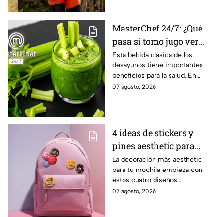
MasterChef 24/7: ¿Qué
pasa si tomo jugo verde
todos los días?
Esta bebida clásica de los
desayunos tiene importantes
beneficios para la salud. En
MasterChef 24/7 te los
07 agosto, 2026
explicamos.
4 ideas de stickers y
pines aesthetic para
decorar la mochila
La decoración más aesthetic
para tu mochila empieza con
antes del regreso a
estos cuatro diseños
clases
irresistibles. Conoce el paso a
07 agosto, 2026
paso para poder lograrlos