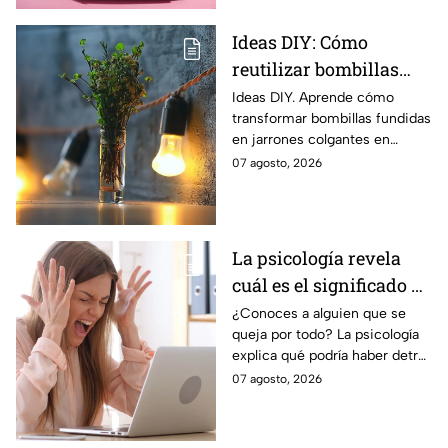
Ideas DIY: Cómo
reutilizar bombillas
fundidas y alambre
Ideas DIY. Aprende cómo
transformar bombillas fundidas
galvanizado para hacer
en jarrones colgantes en
jarrones en miniatura
miniatura.
07 agosto, 2026
La psicología revela
cuál es el significado de
que las personas se
¿Conoces a alguien que se
queja por todo? La psicología
quejen de todo
explica qué podría haber detrás
de ese comportamiento
07 agosto, 2026