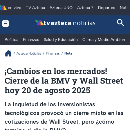
en vivo
TV Azteca
Azteca UNO
Azteca 7
Deportes
Notic
tv azteca
noticias
Política
Finanzas
Salud y Educación
Clima y Medio Ambiente
Azteca Noticias
Finanzas
Nota
¡Cambios en los mercados!
Cierre de la BMV y Wall Street
hoy 20 de agosto 2025
La inquietud de los inversionistas
tecnológicos provocó un cierre mixto en las
cotizaciones de Wall Street, pero ¿cómo