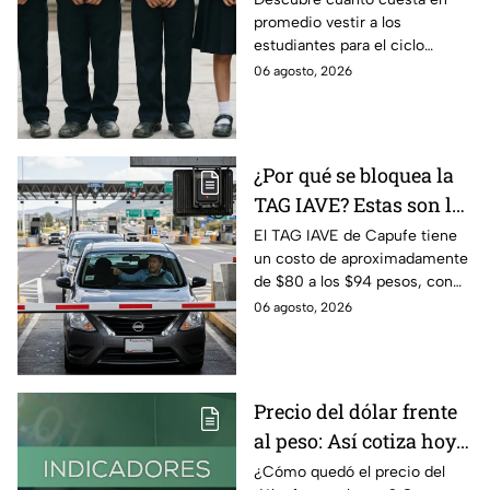
promedio vestir a los
2026, según su grado?
estudiantes para el ciclo
escolar 2026-2027 y consejos
06 agosto, 2026
prácticos para ahorrar en los
uniformes escolares.
¿Por qué se bloquea la
TAG IAVE? Estas son las
razones por las que no
El TAG IAVE de Capufe tiene
un costo de aproximadamente
pasa en la caseta
de $80 a los $94 pesos, con
IVA incluido; te compartimos
06 agosto, 2026
las razones por las que podría
bloquearse.
Precio del dólar frente
al peso: Así cotiza hoy 6
de agosto 2026
¿Cómo quedó el precio del