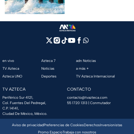
que promete tranquilidad y
paisajes inolvidables.
en vivo
Azteca 7
adn Noticias
TV Azteca
Noticias
a más +
Azteca UNO
Deportes
TV Azteca Internacional
TV AZTECA
CONTACTO
Periférico Sur 4121,
contacto@tvazteca.com
Col. Fuentes Del Pedregal,
55 1720 1313
| Conmutador
C.P. 14141,
Ciudad De México, México.
Aviso de privacidad
Preferencias de Cookies
Derechos
Inversionistas
Promo Espacio
Trabaja con nosotros