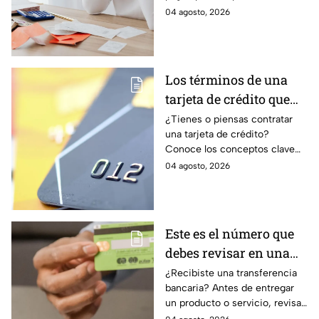
de tus finanzas
ordenar tus finanzas, priorizar
04 agosto, 2026
pagos y avanzar hacia una
mayor tranquilidad económica.
Los términos de una
tarjeta de crédito que
debes entender para
¿Tienes o piensas contratar
una tarjeta de crédito?
evitar deudas
Conoce los conceptos clave
como CAT, fecha de corte,
04 agosto, 2026
pago mínimo e intereses para
evitar dudas.
Este es el número que
debes revisar en una
transferencia bancaria
¿Recibiste una transferencia
bancaria? Antes de entregar
para evitar fraudes
un producto o servicio, revisa
este número clave para