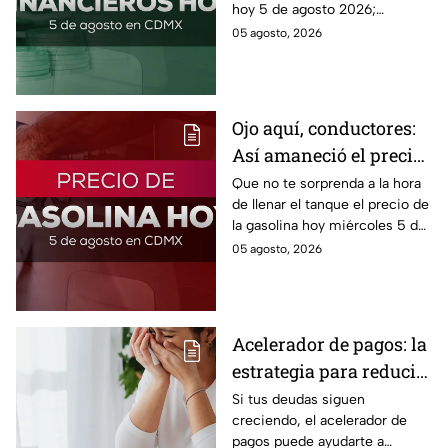
hoy 5 de agosto 2026;
consulta el precio del dólar
05 agosto, 2026
este miércoles y conoce si es
conveniente comprar.
Ojo aquí, conductores:
Así amaneció el precio
de la gasolina HOY
Que no te sorprenda a la hora
de llenar el tanque el precio de
la gasolina hoy miércoles 5 de
agosto 2026; aquí te dejamos
05 agosto, 2026
la lista de costos estado por
estado.
Acelerador de pagos: la
estrategia para reducir
tus deudas más rápido
Si tus deudas siguen
creciendo, el acelerador de
y recuperar el control
pagos puede ayudarte a