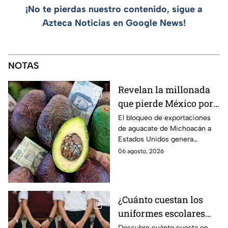
¡No te pierdas nuestro contenido, sigue a
Azteca Noticias en Google News!
NOTAS
Revelan la millonada
que pierde México por
el bloqueo de Estados
El bloqueo de exportaciones
de aguacate de Michoacán a
Unidos al aguate de
Estados Unidos genera
Michoacán
pérdidas millonarias.
06 agosto, 2026
¿Cuánto cuestan los
uniformes escolares
para el regreso a clases
Descubre cuánto cuesta en