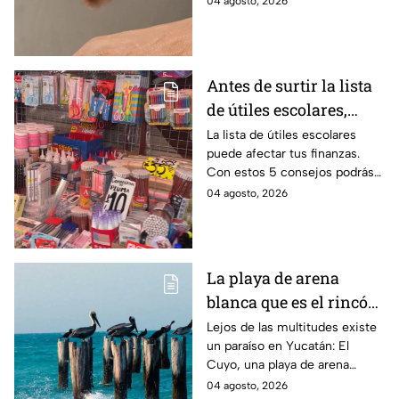
04 agosto, 2026
verificar si la operación es real
y evitar fraudes.
Antes de surtir la lista
de útiles escolares,
sigue estos 5 consejos
La lista de útiles escolares
puede afectar tus finanzas.
que pueden ahorrar
Con estos 5 consejos podrás
miles de pesos
organizar tus compras, ahorrar
04 agosto, 2026
dinero este ciclo escolar
2026-2027.
La playa de arena
blanca que es el rincón
escondido en la Costa
Lejos de las multitudes existe
un paraíso en Yucatán: El
Esmeralda de Yucatán
Cuyo, una playa de arena
y es ideal para las
blanca en la Costa Esmeralda
04 agosto, 2026
vacaciones de verano