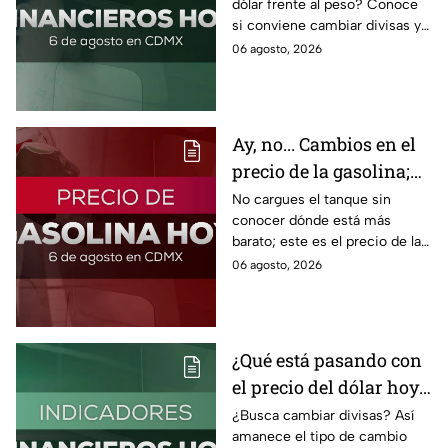
dólar frente al peso? Conoce
si conviene cambiar divisas y
cómo el flujo en el estrecho de
06 agosto, 2026
Ormuz afecta al precio del
petróleo.
Ay, no... Cambios en el
precio de la gasolina;
así quedó HOY
No cargues el tanque sin
conocer dónde está más
barato; este es el precio de la
gasolina para hoy jueves 6 de
06 agosto, 2026
agosto 2026 sin afectar tu
bolsillo.
¿Qué está pasando con
el precio del dólar hoy
miércoles 5 de agosto
¿Busca cambiar divisas? Así
amanece el tipo de cambio
2026?