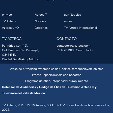
en vivo
Azteca 7
adn Noticias
TV Azteca
Noticias
a más +
Azteca UNO
Deportes
TV Azteca Internacional
TV AZTECA
CONTACTO
Periférico Sur 4121,
contacto@tvazteca.com
Col. Fuentes Del Pedregal,
55 1720 1313
| Conmutador
C.P. 14141,
Ciudad De México, México.
Aviso de privacidad
Preferencias de Cookies
Derechos
Inversionistas
Promo Espacio
Trabaja con nosotros
Programa de ética, integridad y cumplimiento
Defensor de Audiencias y Código de Ética de Televisión Azteca III y
Televisora del Valle de México
TV Azteca, M.R. & ©, TV Azteca, S.A.B. de C.V. Todos los derechos reservados,
2025.