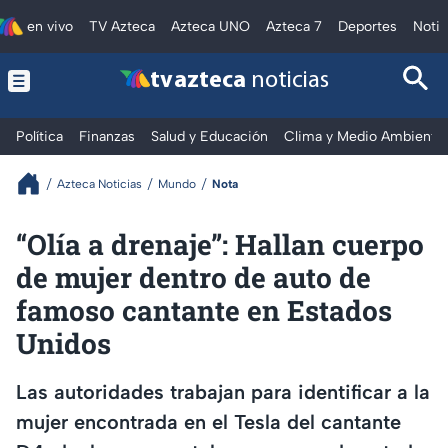
en vivo
TV Azteca
Azteca UNO
Azteca 7
Deportes
Notic
tv azteca
noticias
Política
Finanzas
Salud y Educación
Clima y Medio Ambiente
Azteca Noticias
Mundo
Nota
“Olía a drenaje”: Hallan cuerpo
de mujer dentro de auto de
famoso cantante en Estados
Unidos
Las autoridades trabajan para identificar a la
mujer encontrada en el Tesla del cantante