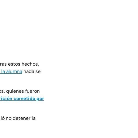
Tras estos hechos,
 la alumna
nada se
os, quienes fueron
rición cometida por
ió no detener la