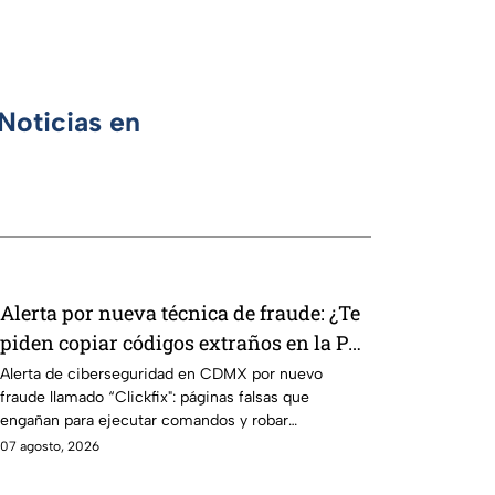
Noticias en
Alerta por nueva técnica de fraude: ¿Te
piden copiar códigos extraños en la PC?
Cuidado, podrías ser víctima del
Alerta de ciberseguridad en CDMX por nuevo
fraude llamado “Clickfix": páginas falsas que
peligroso "Clickfix"
engañan para ejecutar comandos y robar
información de tu equipo.
07 agosto, 2026