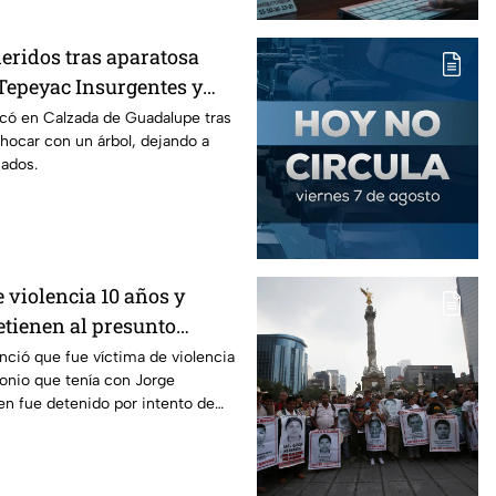
eridos tras aparatosa
Tepeyac Insurgentes y
a Juárez, mientras
có en Calzada de Guadalupe tras
chocar con un árbol, dejando a
nados.
 violencia 10 años y
etienen al presunto
so de Paula Fajardo
nció que fue víctima de violencia
onio que tenía con Jorge
en fue detenido por intento de