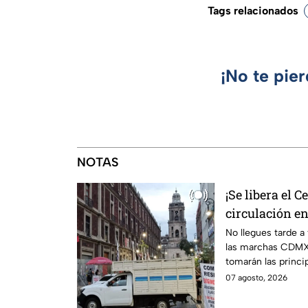
Tags relacionados
¡No te pie
NOTAS
¡Se libera el C
circulación e
Palma
No llegues tarde a
las marchas CDMX,
tomarán las princip
07 agosto, 2026