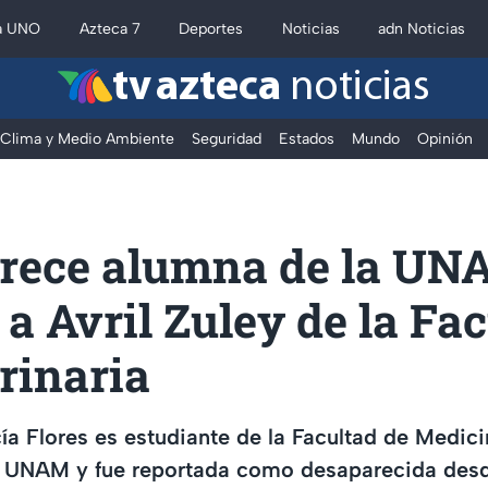
a UNO
Azteca 7
Deportes
Noticias
adn Noticias
tv azteca
noticias
Clima y Medio Ambiente
Seguridad
Estados
Mundo
Opinión
rece alumna de la UN
a Avril Zuley de la Fa
rinaria
cía Flores es estudiante de la Facultad de Medici
a UNAM y fue reportada como desaparecida desde