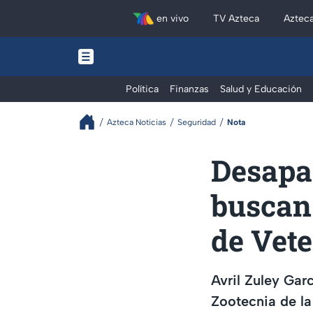
en vivo
TV Azteca
Aztec
Política
Finanzas
Salud y Educación
Azteca Noticias
Seguridad
Nota
Desapa
buscan 
de Vete
Avril Zuley Gar
Zootecnia de l