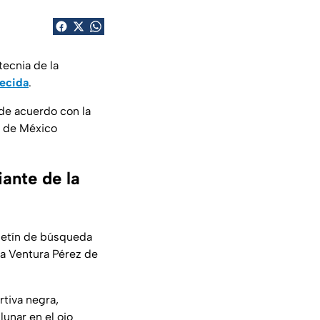
tecnia de la
ecida
.
 de acuerdo con la
d de México
iante de la
oletín de búsqueda
ia Ventura Pérez de
rtiva negra,
lunar en el ojo