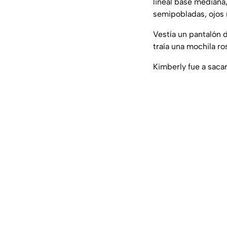
lineal base mediana,
semipobladas, ojos
Vestía un pantalón d
traía una mochila ro
Kimberly fue a sacar