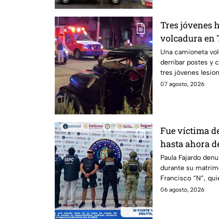
Tres jóvenes h
volcadura en 
operativo en l
Una camioneta vol
derribar postes y 
dormía
tres jóvenes lesio
07 agosto, 2026
Fue víctima de
hasta ahora d
agresor: el ca
Paula Fajardo denu
durante su matrim
Francisco “N”, qui
feminicidio.
06 agosto, 2026