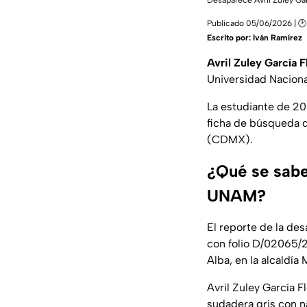
Desaparece Avril Zuley G
Publicado 05/06/2026 | 🕑
Escrito por:
Iván Ramírez
Avril Zuley García F
Universidad Nacion
La estudiante de 20 
ficha de búsqueda q
(CDMX).
¿Qué se sabe 
UNAM?
El reporte de la de
con folio D/02065/2
Alba, en la alcaldía
Avril Zuley García F
sudadera gris con na