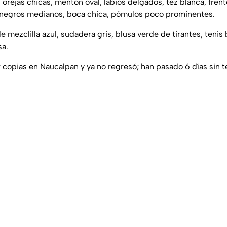
 orejas chicas, mentón oval, labios delgados, tez blanca, frent
 negros medianos, boca chica, pómulos poco prominentes.
e mezclilla azul, sudadera gris, blusa verde de tirantes, tenis 
sa.
 copias en Naucalpan y ya no regresó; han pasado 6 días sin t