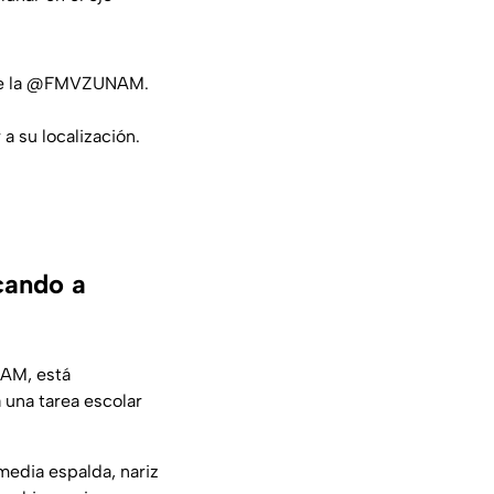
e la
@FMVZUNAM
.
a su localización.
cando a
NAM, está
 una tarea escolar
media espalda, nariz