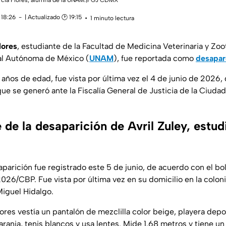
arcía Flores, alumna de la UNAM.|FGJ CDMX
 18:26
| Actualizado 🕑 19:15
1 minuto lectura
lores
, estudiante de la Facultad de Medicina Veterinaria y Zoo
al Autónoma de México (
UNAM
), fue reportada como
desapar
años de edad, fue vista por última vez el 4 de junio de 2026,
ue se generó ante la Fiscalía General de Justicia de la Ciuda
de la desaparición de Avril Zuley, estud
saparición fue registrado este 5 de junio, de acuerdo con el b
026/CBP. Fue vista por última vez en su domicilio en la colon
 Miguel Hidalgo.
lores vestía un pantalón de mezclilla color beige, playera depo
ranja, tenis blancos y usa lentes. Mide 1.68 metros y tiene un 