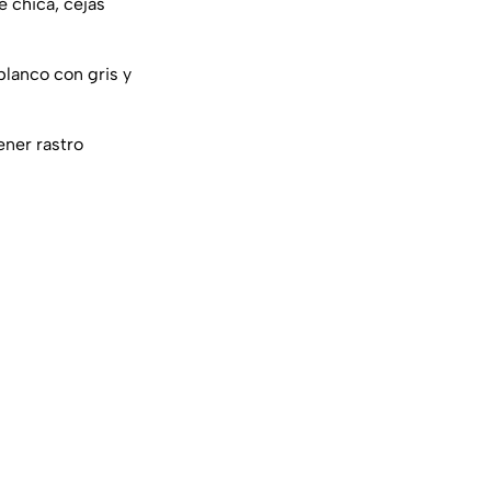
e chica, cejas
blanco con gris y
ener rastro