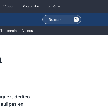
Regionales
Videos
a más +
Tendencias
Videos
n
íguez, dedicó
maulipas en