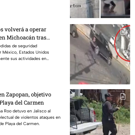
s volverá a operar
en Michoacán tras
r motivos de seguridad
edidas de seguridad
r México, Estados Unidos
mente sus actividades en
 del 8 de agosto.
en Zapopan, objetivo
n Playa del Carmen
na Roo detuvo en Jalisco al
electual de violentos ataques en
de Playa del Carmen.