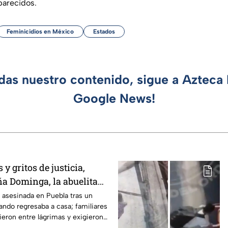
parecidos.
Feminicidios en México
Estados
rdas nuestro contenido, sigue a Azteca 
Google News!
y gritos de justicia,
ña Dominga, la abuelita
s asalto en Amozoc,
asesinada en Puebla tras un
ando regresaba a casa; familiares
ieron entre lágrimas y exigieron