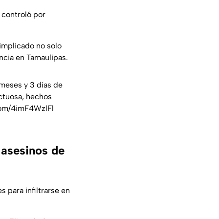
controló por
implicado no solo
ncia en Tamaulipas.
 meses y 3 días de
ictuosa, hechos
com/4imF4WzlFl
 asesinos de
s para infiltrarse en