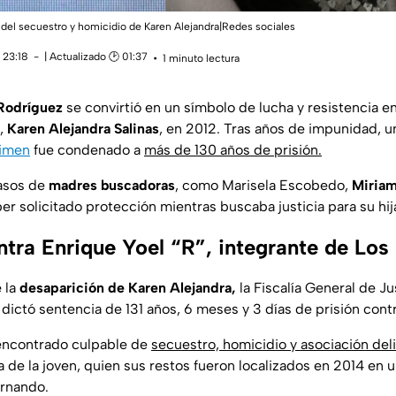
 del secuestro y homicidio de Karen Alejandra|Redes sociales
 23:18
| Actualizado 🕑 01:37
1 minuto lectura
Rodríguez
se convirtió en un símbolo de lucha y resistencia e
a,
Karen Alejandra Salinas
, en 2012. Tras años de impunidad, u
rimen
fue condenado a
más de 130 años de prisión.
casos de
madres buscadoras
, como Marisela Escobedo,
Miria
er solicitado protección mientras buscaba justicia para su hij
ntra Enrique Yoel “R”, integrante de Los
 la
desaparición de Karen Alejandra,
la Fiscalía General de Ju
 dictó sentencia de 131 años, 6 meses y 3 días de prisión cont
 encontrado culpable de
secuestro, homicidio y asociación del
 de la joven, quien sus restos fueron localizados en 2014 en 
ernando.