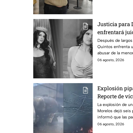
Justicia para 
enfrentará jui
cometido en 2
Después de largos 
Quintos enfrenta 
abusar de la menor
06 agosto, 2026
Explosión pip
Reporte de víc
Morelos
La explosión de u
Morelos dejó seis 
informó que las pa
no hay parte médi
06 agosto, 2026