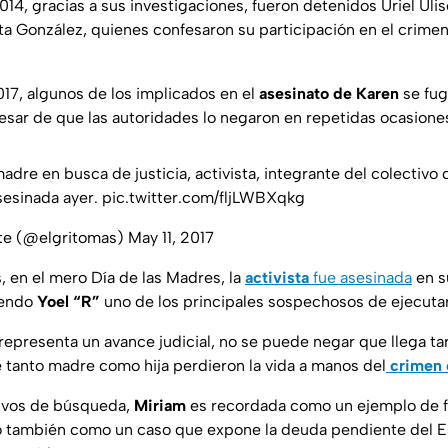
14, gracias a sus investigaciones, fueron detenidos Uriel Ulis
ta González, quienes confesaron su participación en el crimen
17, algunos de los implicados en el
asesinato de Karen
se fug
pesar de que las autoridades lo negaron en repetidas ocasione
adre en busca de justicia, activista, integrante del colectivo
sesinada ayer.
pic.twitter.com/fljLWBXqkg
rte (@elgritomas)
May 11, 2017
en el mero Día de las Madres, la
activista
fue asesinada
en s
iendo
Yoel “R”
uno de los principales sospechosos de ejecutar
epresenta un avance judicial, no se puede negar que llega tar
e tanto madre como hija perdieron la vida a manos del
crimen 
ivos de búsqueda,
Miriam
es recordada como un ejemplo de f
o también como un caso que expone la deuda pendiente del 