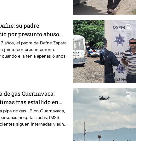
Dafne: su padre
cio por presunto abuso
019 en Tamaulipas
7 años, el padre de Dafne Zapata
un juicio por presuntamente
 cuando ella tenía apenas 6 años.
a de gas Cuernavaca:
timas tras estallido en
na pipa de gas LP en Cuernavaca,
personas hospitalizadas. IMSS
cientes siguen internadas y aún
co.