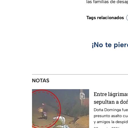
las familias de desa
Tags relacionados
¡No te pie
NOTAS
Entre lágrimas 
sepultan a do
asesinada tra
Doña Dominga fue 
presunto asalto cu
Puebla
y amigos la despid
justicia.