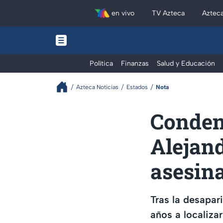
en vivo
TV Azteca
Aztec
Política
Finanzas
Salud y Educación
Azteca Noticias
Estados
Nota
Conden
Alejand
asesin
Tras la desapar
años a localiza