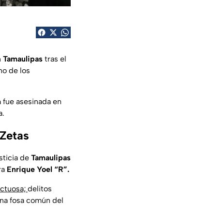
n
Tamaulipas
tras el
no de los
m
fue asesinada en
a.
 Zetas
sticia de
Tamaulipas
ra
Enrique Yoel “R”.
ictuosa;
delitos
una fosa común del