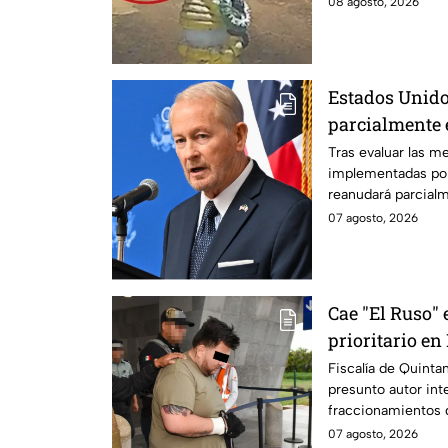
08 agosto, 2026
Estados Unido
parcialmente 
suspensión po
Tras evaluar las m
implementadas po
reanudará parcial
Michoacán a partir
07 agosto, 2026
Cae "El Ruso" 
prioritario e
Fiscalía de Quinta
presunto autor int
fraccionamientos 
07 agosto, 2026