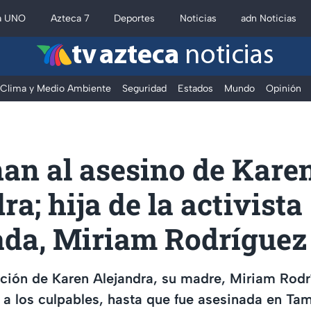
a UNO
Azteca 7
Deportes
Noticias
adn Noticias
tv azteca
noticias
Clima y Medio Ambiente
Seguridad
Estados
Mundo
Opinión
an al asesino de Kare
ra; hija de la activista
ada, Miriam Rodríguez
ición de Karen Alejandra, su madre, Miriam Rodr
r a los culpables, hasta que fue asesinada en Ta