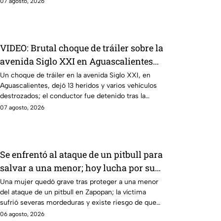
07 agosto, 2026
VIDEO: Brutal choque de tráiler sobre la
avenida Siglo XXI en Aguascalientes
deja varios heridos y destrozos
Un choque de tráiler en la avenida Siglo XXI, en
Aguascalientes, dejó 13 heridos y varios vehículos
destrozados; el conductor fue detenido tras la
carambola.
07 agosto, 2026
Se enfrentó al ataque de un pitbull para
salvar a una menor; hoy lucha por su
vida en Zapopan
Una mujer quedó grave tras proteger a una menor
del ataque de un pitbull en Zapopan; la víctima
sufrió severas mordeduras y existe riesgo de que
pierda un brazo.
06 agosto, 2026