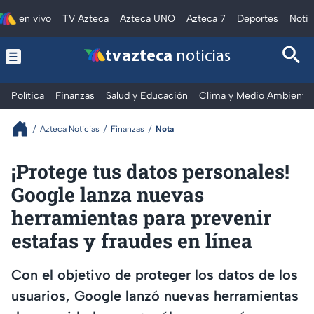
en vivo
TV Azteca
Azteca UNO
Azteca 7
Deportes
Notic
tv azteca
noticias
Política
Finanzas
Salud y Educación
Clima y Medio Ambiente
Azteca Noticias
Finanzas
Nota
¡Protege tus datos personales!
Google lanza nuevas
herramientas para prevenir
estafas y fraudes en línea
Con el objetivo de proteger los datos de los
usuarios, Google lanzó nuevas herramientas