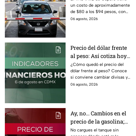
un costo de aproximadamente
pasa en la caseta
de $80 a los $94 pesos, con
IVA incluido; te compartimos
06 agosto, 2026
las razones por las que podría
bloquearse.
Precio del dólar frente
al peso: Así cotiza hoy 6
de agosto 2026
¿Cómo quedó el precio del
dólar frente al peso? Conoce
si conviene cambiar divisas y
cómo el flujo en el estrecho de
06 agosto, 2026
Ormuz afecta al precio del
petróleo.
Ay, no... Cambios en el
precio de la gasolina;
así quedó HOY
No cargues el tanque sin