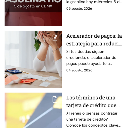
la gasolina hoy miércoles 5 de
agosto 2026; aquí te dejamos
05 agosto, 2026
la lista de costos estado por
estado.
Acelerador de pagos: la
estrategia para reducir
tus deudas más rápido
Si tus deudas siguen
creciendo, el acelerador de
y recuperar el control
pagos puede ayudarte a
de tus finanzas
ordenar tus finanzas, priorizar
04 agosto, 2026
pagos y avanzar hacia una
mayor tranquilidad económica.
Los términos de una
tarjeta de crédito que
debes entender para
¿Tienes o piensas contratar
una tarjeta de crédito?
evitar deudas
Conoce los conceptos clave