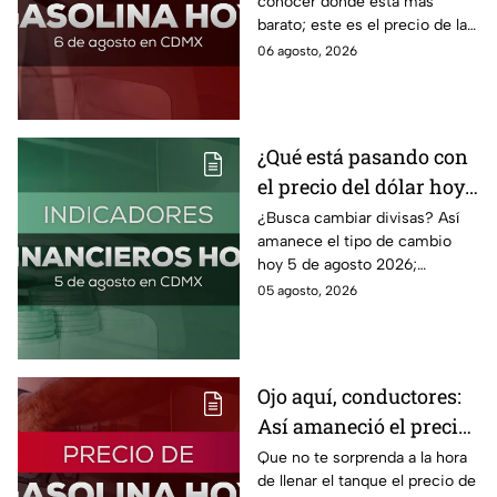
conocer dónde está más
barato; este es el precio de la
gasolina para hoy jueves 6 de
06 agosto, 2026
agosto 2026 sin afectar tu
bolsillo.
¿Qué está pasando con
el precio del dólar hoy
miércoles 5 de agosto
¿Busca cambiar divisas? Así
amanece el tipo de cambio
2026?
hoy 5 de agosto 2026;
consulta el precio del dólar
05 agosto, 2026
este miércoles y conoce si es
conveniente comprar.
Ojo aquí, conductores:
Así amaneció el precio
de la gasolina HOY
Que no te sorprenda a la hora
de llenar el tanque el precio de