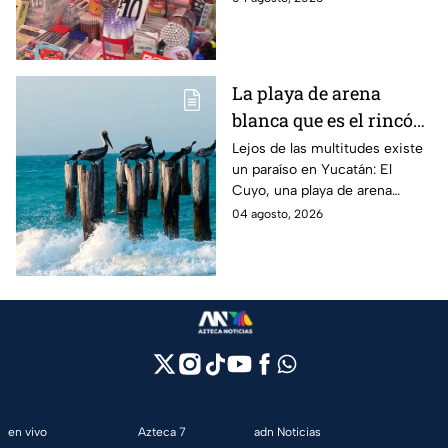
dinero este ciclo escolar
2026-2027.
La playa de arena
blanca que es el rincón
escondido en la Costa
Lejos de las multitudes existe
un paraíso en Yucatán: El
Esmeralda de Yucatán
Cuyo, una playa de arena
y es ideal para las
blanca en la Costa Esmeralda
04 agosto, 2026
vacaciones de verano
que promete tranquilidad y
paisajes inolvidables.
en vivo
Azteca 7
adn Noticias