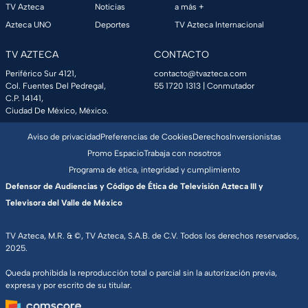
TV Azteca
Noticias
a más +
Azteca UNO
Deportes
TV Azteca Internacional
TV AZTECA
CONTACTO
Periférico Sur 4121,
contacto@tvazteca.com
Col. Fuentes Del Pedregal,
55 1720 1313
| Conmutador
C.P. 14141,
Ciudad De México, México.
Aviso de privacidad
Preferencias de Cookies
Derechos
Inversionistas
Promo Espacio
Trabaja con nosotros
Programa de ética, integridad y cumplimiento
Defensor de Audiencias y Código de Ética de Televisión Azteca III y
Televisora del Valle de México
TV Azteca, M.R. & ©, TV Azteca, S.A.B. de C.V. Todos los derechos reservados,
2025.
Queda prohibida la reproducción total o parcial sin la autorización previa,
expresa y por escrito de su titular.