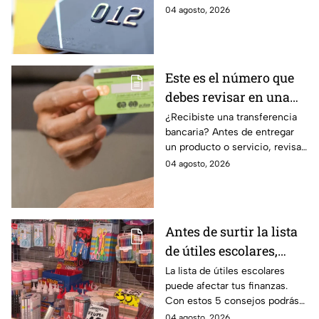
como CAT, fecha de corte,
04 agosto, 2026
pago mínimo e intereses para
evitar dudas.
Este es el número que
debes revisar en una
transferencia bancaria
¿Recibiste una transferencia
bancaria? Antes de entregar
para evitar fraudes
un producto o servicio, revisa
este número clave para
04 agosto, 2026
verificar si la operación es real
y evitar fraudes.
Antes de surtir la lista
de útiles escolares,
sigue estos 5 consejos
La lista de útiles escolares
puede afectar tus finanzas.
que pueden ahorrar
Con estos 5 consejos podrás
miles de pesos
organizar tus compras, ahorrar
04 agosto, 2026