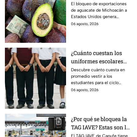
el bloqueo de Estados
El bloqueo de exportaciones
de aguacate de Michoacán a
Unidos al aguate de
Estados Unidos genera
Michoacán
pérdidas millonarias.
06 agosto, 2026
¿Cuánto cuestan los
uniformes escolares
para el regreso a clases
Descubre cuánto cuesta en
promedio vestir a los
2026, según su grado?
estudiantes para el ciclo
escolar 2026-2027 y consejos
06 agosto, 2026
prácticos para ahorrar en los
uniformes escolares.
¿Por qué se bloquea la
TAG IAVE? Estas son las
razones por las que no
El TAG IAVE de Capufe tiene