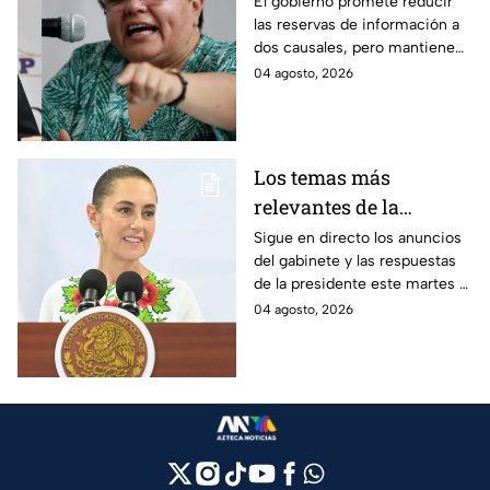
Prometen abrir datos
El gobierno promete reducir
las reservas de información a
mientras reservan
dos causales, pero mantiene
información bajo
ocultos los sobrecostos del
04 agosto, 2026
argumento de
Tren Maya, el AIFA y la
"seguridad nacional"
investigación del asesinato de
Héctor Melesio Cuén.
Los temas más
relevantes de la
conferencia mañanera
Sigue en directo los anuncios
del gabinete y las respuestas
de la presidente
de la presidente este martes 4
Claudia Sheinbaum
de agosto. Consulta la
04 agosto, 2026
hoy martes 4 de agosto
cobertura completamente en
vivo.