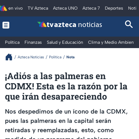
en vivo
TV Azteca
Azteca UNO
Azteca 7
Deportes
Notic
tv azteca
noticias
Política
Finanzas
Salud y Educación
Clima y Medio Ambiente
Azteca Noticias
Política
Nota
¡Adiós a las palmeras en
CDMX! Esta es la razón por la
que irán desapareciendo
Nos despedimos de un ícono de la CDMX,
pues las palmeras en la capital serán
retiradas y reemplazadas, esto, como