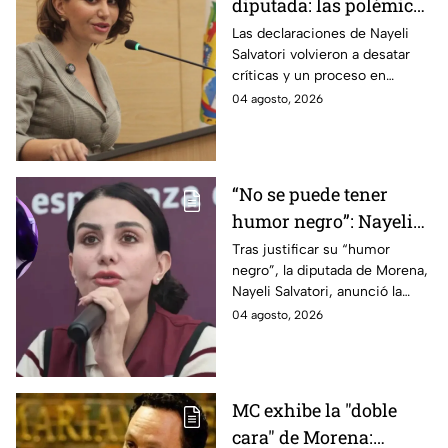
diputada: las polémicas
que han acompañado a
Las declaraciones de Nayeli
Salvatori volvieron a desatar
Nayeli Salvatori desde
críticas y un proceso en
2018
Morena. Estas son las
04 agosto, 2026
polémicas que han marcado su
carrera política desde 2018.
“No se puede tener
humor negro”: Nayeli
Salvatori cancela su
Tras justificar su “humor
negro”, la diputada de Morena,
podcast tras burlas a
Nayeli Salvatori, anunció la
adultos mayores
cancelación de su podcast
04 agosto, 2026
ante la fuerte ola de críticas.
MC exhibe la "doble
cara" de Morena: