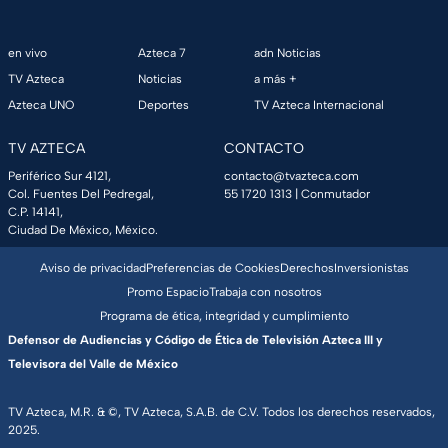
en vivo
Azteca 7
adn Noticias
TV Azteca
Noticias
a más +
Azteca UNO
Deportes
TV Azteca Internacional
TV AZTECA
CONTACTO
Periférico Sur 4121,
contacto@tvazteca.com
Col. Fuentes Del Pedregal,
55 1720 1313
| Conmutador
C.P. 14141,
Ciudad De México, México.
Aviso de privacidad
Preferencias de Cookies
Derechos
Inversionistas
Promo Espacio
Trabaja con nosotros
Programa de ética, integridad y cumplimiento
Defensor de Audiencias y Código de Ética de Televisión Azteca III y
Televisora del Valle de México
TV Azteca, M.R. & ©, TV Azteca, S.A.B. de C.V. Todos los derechos reservados,
2025.