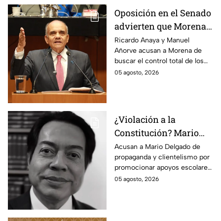
Oposición en el Senado
advierten que Morena
busca silenciar a la
Ricardo Anaya y Manuel
Añorve acusan a Morena de
prensa como en
buscar el control total de los
Venezuela, Cuba y
medios con nuevos
05 agosto, 2026
Nicaragua
lineamientos de censura.
¿Violación a la
Constitución? Mario
Delgado usa la beca
Acusan a Mario Delgado de
propaganda y clientelismo por
Rita Cetina para hacer
promocionar apoyos escolares
propaganda
como un “favor” del gobierno.
05 agosto, 2026