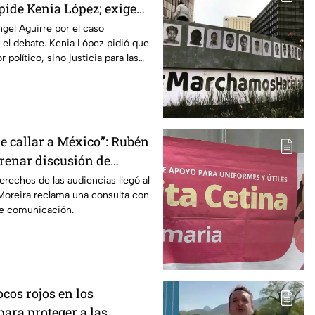
 pide Kenia López; exige
aso Ayotzinapa
gel Aguirre por el caso
 el debate. Kenia López pidió que
 político, sino justicia para las
e callar a México”: Rubén
frenar discusión de
de audiencias hasta
erechos de las audiencias llegó al
oreira reclama una consulta con
iodistas y expertos
de comunicación.
ocos rojos en los
ara proteger a las