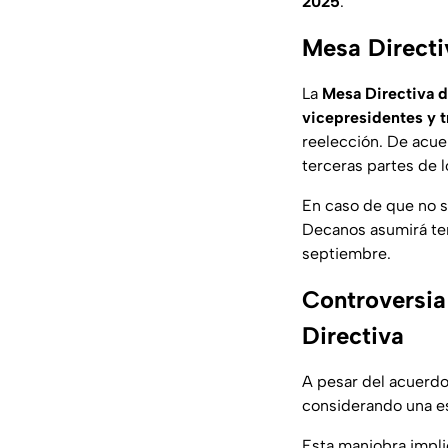
2025
.
Mesa Directi
La
Mesa Directiva d
vicepresidentes y t
reelección. De acuer
terceras partes de 
En caso de que no se
Decanos asumirá tem
septiembre.
Controversia
Directiva
A pesar del acuerd
considerando una es
Esta maniobra impli