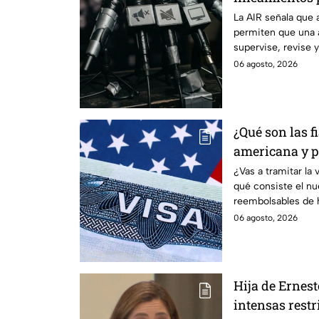
audiencias
La AIR señala que 
permiten que una 
supervise, revise 
transmiten los me
06 agosto, 2026
¿Qué son las f
americana y p
controversia?
¿Vas a tramitar la
qué consiste el n
reembolsables de h
aplica.
06 agosto, 2026
Hija de Ernes
intensas restr