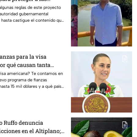
algunas reglas de este proyecto
autoridad gubernamental
y hasta castigue el contenido que
dios.
ianzas para la visa
or qué causan tanta
 visa americana? Te contamos en
uevo programa de fianzas
asta 15 mil dólares y a qué países
to Ruffo denuncia
icciones en el Altiplano;