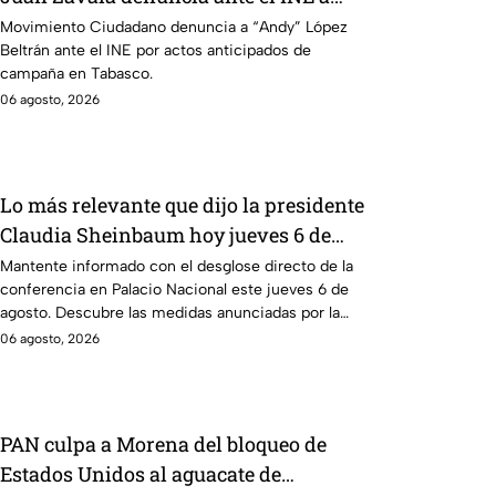
Andy López Beltrán por campaña
Movimiento Ciudadano denuncia a “Andy” López
Beltrán ante el INE por actos anticipados de
anticipada en Tabasco
campaña en Tabasco.
06 agosto, 2026
Lo más relevante que dijo la presidente
Claudia Sheinbaum hoy jueves 6 de
agosto en la mañanera
Mantente informado con el desglose directo de la
conferencia en Palacio Nacional este jueves 6 de
agosto. Descubre las medidas anunciadas por la
presidente en tiempo real.
06 agosto, 2026
PAN culpa a Morena del bloqueo de
Estados Unidos al aguacate de