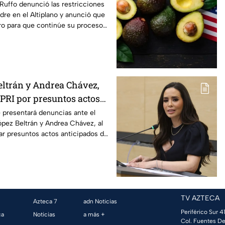
lga del penal
 Ruffo denunció las restricciones
dre en el Altiplano y anunció que
o para que continúe su proceso
aria.
ltrán y Andrea Chávez,
 PRI por presuntos actos
de campaña
 presentará denuncias ante el
pez Beltrán y Andrea Chávez, al
zar presuntos actos anticipados de
TV AZTECA
Azteca 7
adn Noticias
Periférico Sur 41
ca
Noticias
a más +
Col. Fuentes De