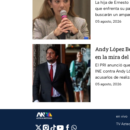
buscan que sa
La hija de Ernesto
que enfrenta su pa
buscarán un ampar
en prisión domicili
05 agosto, 2026
Andy López Be
en la mira del
anticipados 
El PRI anunció que
INE contra Andy Ló
acusarlos de reali
campaña.
05 agosto, 2026
en vivo
TV Azte