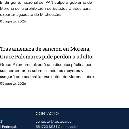
Michoacán
El dirigente nacional del PAN culpó al gobierno de
Morena de la prohibición de Estados Unidos para
exportar aguacate de Michoacán.
05 agosto, 2026
Tras amenaza de sanción en Morena,
Grace Palomares pide perdón a adultos
mayores
Grace Palomares ofreció una disculpa pública por
sus comentarios sobre los adultos mayores y
aseguró que acatará la resolución de Morena sobre
su futuro político.
05 agosto, 2026
CONTACTO
21,
contacto@tvazteca.com
l Pedregal,
55 1720 1313
| Conmutador