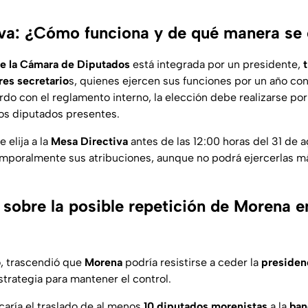
va: ¿Cómo funciona y de qué manera se 
e la Cámara de Diputados
está integrada por un presidente,
res secretario
s, quienes ejercen sus funciones por un año con
do con el reglamento interno, la elección debe realizarse por
los diputados presentes.
 elija a la
Mesa Directiva
antes de las 12:00 horas del 31 de 
poralmente sus atribuciones, aunque no podrá ejercerlas más
 sobre la posible repetición de Morena 
o, trascendió que
Morena
podría resistirse a ceder la
presiden
trategia para mantener el control.
caría el traslado de al menos
10 diputados morenistas
a la
ban