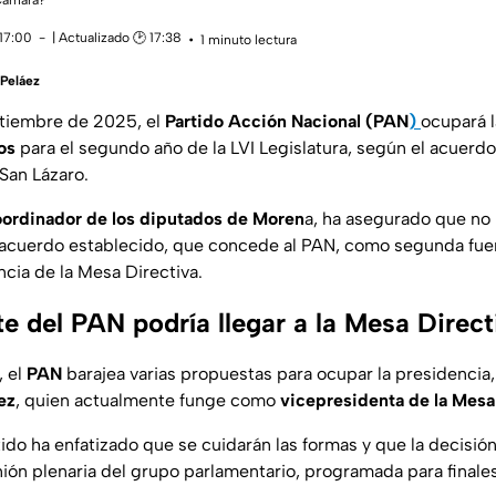
 Cámara?
 17:00
| Actualizado 🕑 17:38
1 minuto lectura
 Peláez
eptiembre de 2025, el
Partido Acción Nacional (PAN
)
ocupará l
os
para el segundo año de la LVI Legislatura, según el acuerdo
 San Lázaro.
oordinador de los diputados de Moren
a, ha asegurado que no
 acuerdo establecido, que concede al PAN, como segunda fuerza
ncia de la Mesa Directiva.
e del PAN podría llegar a la Mesa Direct
 el
PAN
barajea varias propuestas para ocupar la presidencia,
ez
, quien actualmente funge como
vicepresidenta de la Mesa
ido ha enfatizado que se cuidarán las formas y que la decisión
unión plenaria del grupo parlamentario, programada para final