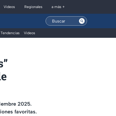
Regionales
Videos
a más +
Tendencias
Videos
s”
de
tiembre 2025.
iones favoritas.