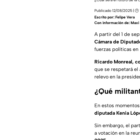
¿Cuál será el futuro de la
Publicado 12/08/2025 | 🕑
Escrito por:
Felipe Vera
Con información de: Maxi
A partir del 1 de s
Cámara de Diputad
fuerzas políticas en
Ricardo Monreal, c
que se respetará el
relevo en la preside
¿Qué militant
En estos momentos,
diputada Kenia Lóp
Sin embargo, el part
a votación en la re