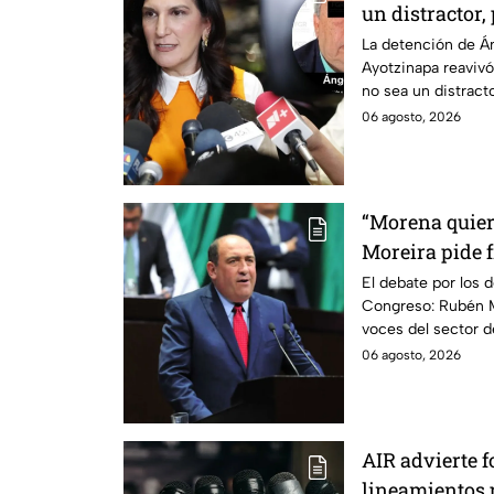
un distractor,
justicia por c
La detención de Án
Ayotzinapa reavivó
no sea un distractor
familias.
06 agosto, 2026
“Morena quier
Moreira pide 
lineamientos 
El debate por los d
Congreso: Rubén M
escuchar a per
voces del sector 
06 agosto, 2026
AIR advierte f
lineamientos p