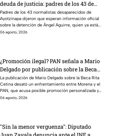
deuda de justicia: padres de los 43 de
Ayotzinapa
Padres de los 43 normalistas desaparecidos de
Ayotzinapa dijeron que esperan información oficial
sobre la detención de Ángel Aguirre, quien ya está
en el penal del Altiplano.
06 agosto, 2026
¿Promoción ilegal? PAN señala a Mario
Delgado por publicación sobre la Beca
Rita Cetina
La publicación de Mario Delgado sobre la Beca Rita
Cetina desató un enfrentamiento entre Morena y el
PAN, que acusa posible promoción personalizada y
hasta peculado.
06 agosto, 2026
"Sin la menor verguenza": Diputado
Juan Zavala denuncia ante el INE a