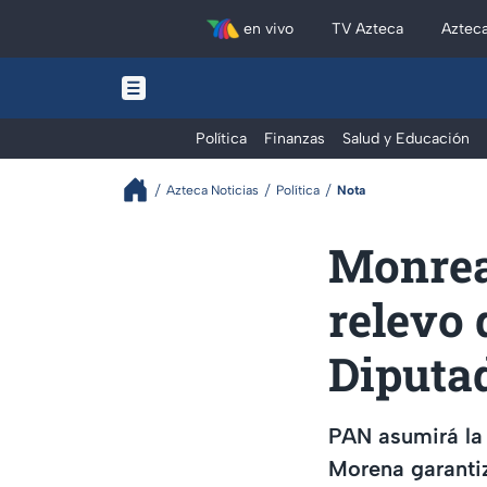
en vivo
TV Azteca
Aztec
Política
Finanzas
Salud y Educación
Azteca Noticias
Política
Nota
Monrea
relevo 
Diputa
PAN asumirá la
Morena garantiz