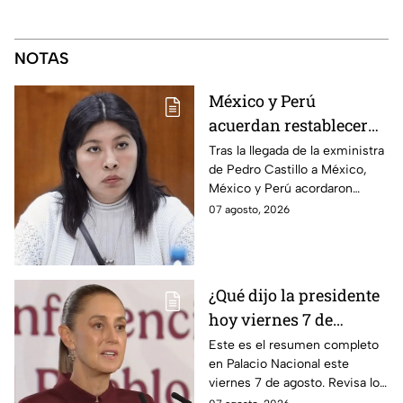
NOTAS
México y Perú
acuerdan restablecer
relaciones
Tras la llegada de la exministra
de Pedro Castillo a México,
diplomáticas tras
México y Perú acordaron
llegada de Betssy
reanudar relaciones desde
07 agosto, 2026
Chávez al país
aquella ruptura en noviembre
de 2025.
¿Qué dijo la presidente
hoy viernes 7 de
agosto? Resumen EN
Este es el resumen completo
en Palacio Nacional este
VIVO
viernes 7 de agosto. Revisa los
datos presentados y las