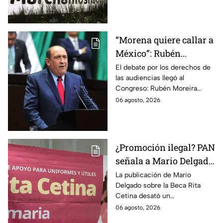
detención de Ángel Aguirre,
quien ya está en el penal del
Altiplano.
“Morena quiere callar a
México”: Rubén
Moreira pide frenar
El debate por los derechos de
las audiencias llegó al
discusión de
Congreso: Rubén Moreira
lineamientos de
reclama una consulta con
06 agosto, 2026
audiencias hasta
voces del sector de
escuchar a periodistas
comunicación.
y expertos
¿Promoción ilegal? PAN
señala a Mario Delgado
por publicación sobre
La publicación de Mario
Delgado sobre la Beca Rita
la Beca Rita Cetina
Cetina desató un
enfrentamiento entre Morena
06 agosto, 2026
y el PAN, que acusa posible