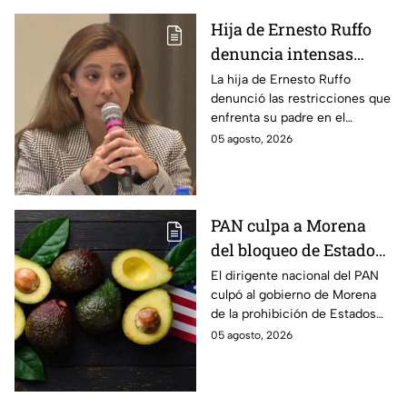
Hija de Ernesto Ruffo
denuncia intensas
restricciones en el
La hija de Ernesto Ruffo
denunció las restricciones que
Altiplano; buscan que
enfrenta su padre en el
salga del penal
Altiplano y anunció que
05 agosto, 2026
buscarán un amparo para que
continúe su proceso en prisión
domiciliaria.
PAN culpa a Morena
del bloqueo de Estados
Unidos al aguacate de
El dirigente nacional del PAN
culpó al gobierno de Morena
Michoacán
de la prohibición de Estados
Unidos para exportar aguacate
05 agosto, 2026
de Michoacán.