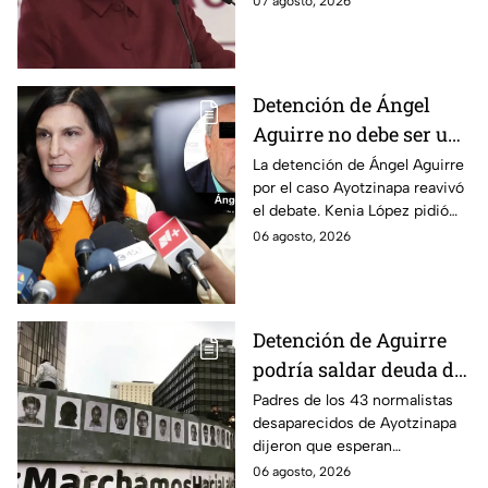
07 agosto, 2026
respuestas de la presidente al
momento.
Detención de Ángel
Aguirre no debe ser un
distractor, pide Kenia
La detención de Ángel Aguirre
por el caso Ayotzinapa reavivó
López; exige justicia
el debate. Kenia López pidió
por caso Ayotzinapa
que no sea un distractor
06 agosto, 2026
político, sino justicia para las
familias.
Detención de Aguirre
podría saldar deuda de
justicia: padres de los
Padres de los 43 normalistas
desaparecidos de Ayotzinapa
43 de Ayotzinapa
dijeron que esperan
información oficial sobre la
06 agosto, 2026