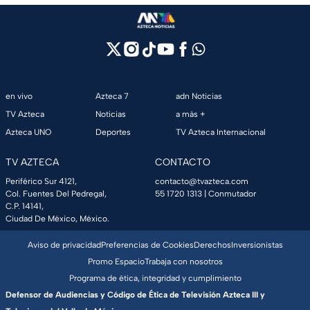
en vivo
Azteca 7
adn Noticias
TV Azteca
Noticias
a más +
Azteca UNO
Deportes
TV Azteca Internacional
TV AZTECA
CONTACTO
Periférico Sur 4121,
contacto@tvazteca.com
Col. Fuentes Del Pedregal,
55 1720 1313
| Conmutador
C.P. 14141,
Ciudad De México, México.
Aviso de privacidad
Preferencias de Cookies
Derechos
Inversionistas
Promo Espacio
Trabaja con nosotros
Programa de ética, integridad y cumplimiento
Defensor de Audiencias y Código de Ética de Televisión Azteca III y