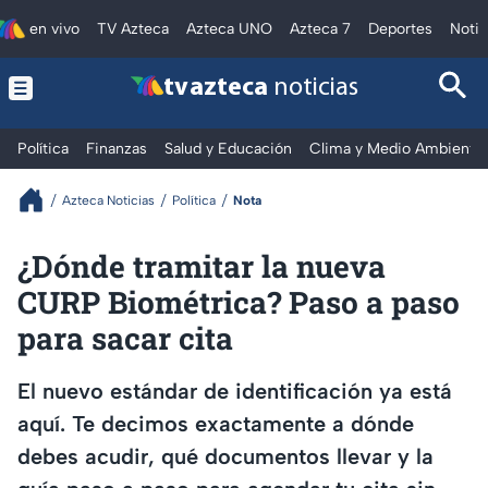
en vivo
TV Azteca
Azteca UNO
Azteca 7
Deportes
Notic
tv azteca
noticias
Política
Finanzas
Salud y Educación
Clima y Medio Ambiente
Azteca Noticias
Política
Nota
¿Dónde tramitar la nueva
CURP Biométrica? Paso a paso
para sacar cita
El nuevo estándar de identificación ya está
aquí. Te decimos exactamente a dónde
debes acudir, qué documentos llevar y la