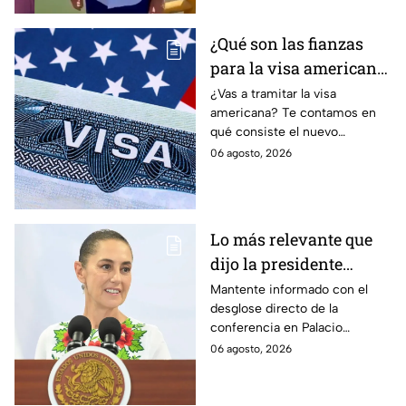
¿Qué son las fianzas
para la visa americana
y por qué causan tanta
¿Vas a tramitar la visa
americana? Te contamos en
controversia?
qué consiste el nuevo
programa de fianzas
06 agosto, 2026
reembolsables de hasta 15 mil
dólares y a qué países aplica.
Lo más relevante que
dijo la presidente
Claudia Sheinbaum
Mantente informado con el
desglose directo de la
hoy jueves 6 de agosto
conferencia en Palacio
en la mañanera
Nacional este jueves 6 de
06 agosto, 2026
agosto. Descubre las medidas
anunciadas por la presidente
en tiempo real.