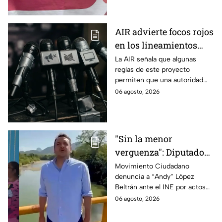
promoción personalizada y
hasta peculado.
AIR advierte focos rojos
en los lineamientos
para proteger a las
La AIR señala que algunas
reglas de este proyecto
audiencias
permiten que una autoridad
gubernamental supervise,
06 agosto, 2026
revise y hasta castigue el
contenido que transmiten los
medios.
"Sin la menor
verguenza": Diputado
Juan Zavala denuncia
Movimiento Ciudadano
denuncia a “Andy” López
ante el INE a Andy
Beltrán ante el INE por actos
López Beltrán por
anticipados de campaña en
06 agosto, 2026
campaña anticipada en
Tabasco.
Tabasco