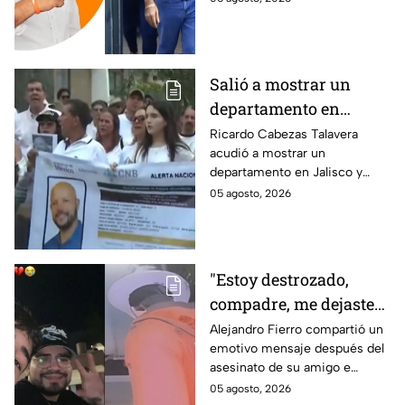
periodista Roxana
asesinato de la periodista
Guzmán
Roxana Guzmán en Veracruz.
Salió a mostrar un
departamento en
Zapopan y no volvió a
Ricardo Cabezas Talavera
acudió a mostrar un
casa: Buscan a Ricardo
departamento en Jalisco y
Cabezas Talavera en
después desapareció;
05 agosto, 2026
Jalisco
autoridades mantienen su
búsqueda mientras colegas
refuerzan su seguridad.
"Estoy destrozado,
compadre, me dejaste":
Así reaccionó
Alejandro Fierro compartió un
emotivo mensaje después del
Alejandro Fierro al
asesinato de su amigo e
asesinato del
influencer César Gastélum;
05 agosto, 2026
influencer César