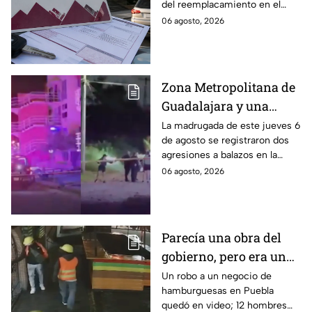
del reemplacamiento en el
Edomex, ¿hasta cuándo se
06 agosto, 2026
puede realizar y qué coches
tienen el 100% de descuento?
Zona Metropolitana de
Guadalajara y una
jornada de violencia:
La madrugada de este jueves 6
de agosto se registraron dos
Asesinan a balazos a
agresiones a balazos en la
dos hombres en
Zona Metropolitana de
06 agosto, 2026
Tlajomulco y El Salto
Guadalajara, uno en
Tlajomulco y otro en El Salto.
Parecía una obra del
gobierno, pero era un
robo planeado: Así
Un robo a un negocio de
hamburguesas en Puebla
saquearon negocio de
quedó en video; 12 hombres