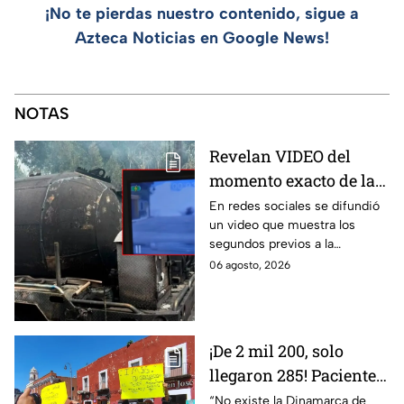
¡No te pierdas nuestro contenido, sigue a
Azteca Noticias en Google News!
NOTAS
Revelan VIDEO del
momento exacto de la
explosión de pipa de
En redes sociales se difundió
un video que muestra los
gas en Cuernavaca,
segundos previos a la
Morelos
explosión de una pipa de gas
06 agosto, 2026
LP en Cuernavaca, Morelos.
¡De 2 mil 200, solo
llegaron 285! Pacientes
claman por
“No existe la Dinamarca de