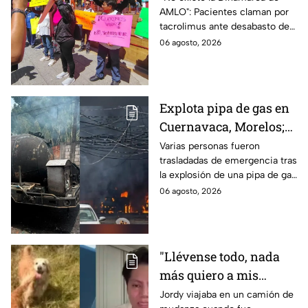
AMLO": Pacientes claman por
medicamentos ante
tacrolimus ante desabasto de
desabasto en IMSS
medicamentos en hospital del
06 agosto, 2026
Puebla
IMSS Puebla; hay 900
personas están afectadas.
Explota pipa de gas en
Cuernavaca, Morelos;
se reportan más de 20
Varias personas fueron
trasladadas de emergencia tras
personas con
la explosión de una pipa de gas
quemaduras
cerca de la colonia Las
06 agosto, 2026
Granjas, en Cuernavaca,
Morelos.
"Llévense todo, nada
más quiero a mis
perritas": Asaltan a un
Jordy viajaba en un camión de