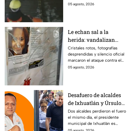
hamburguesas en
habrían fingido ser
05 agosto, 2026
Puebla
trabajadores del gobierno
antes de entrar, golpear al
dueño y saquearlo.
Le echan sal a la
herida: vandalizan
memorial de
Cristales rotos, fotografías
desprendidas y silencio oficial
desaparecidos en
marcaron el ataque contra el
Veracruz en medio de
memorial de desaparecidos,
05 agosto, 2026
crisis
un espacio dedicado a quienes
siguen sin ser localizados.
Desafuero de alcaldes
de Ixhuatlán y Úrsulo
Galván: uno de ellos
Dos alcaldes perdieron el fuero
el mismo día, el presidente
está implicado en el
municipal de Ixhuatlán es
asesinato de la
investigado por el secuestro y
05 agosto, 2026