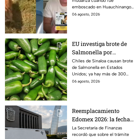
mudanza cuando fue
joven, vacían sus
emboscado en Huauchinango,
cuentas y le roban a sus
Puebla, Además de quitarle
06 agosto, 2026
mascotas en
sus pertenencias, los
Huauchinango, Puebla
criminales se llevaron a sus
perritas.
EU investiga brote de
Salmonella por
jalapeños de Sinaloa
Chiles de Sinaloa causan brote
de Salmonella en Estados
Unidos; ya hay más de 300
enfermos en 27 estados.
06 agosto, 2026
Reemplacamiento
Edomex 2026: la fecha
límite para obtener el
La Secretaría de Finanzas
recordó que sobre el trámite
100% de descuento