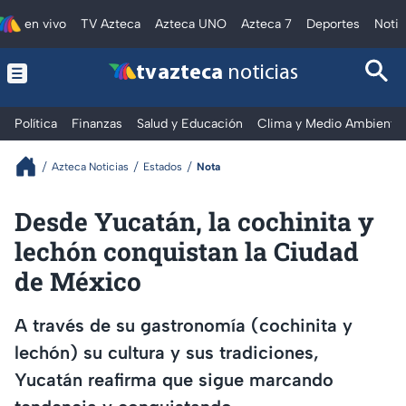
en vivo
TV Azteca
Azteca UNO
Azteca 7
Deportes
Notic
tv azteca
noticias
Política
Finanzas
Salud y Educación
Clima y Medio Ambiente
Azteca Noticias
Estados
Nota
Desde Yucatán, la cochinita y
lechón conquistan la Ciudad
de México
A través de su gastronomía (cochinita y
lechón) su cultura y sus tradiciones,
Yucatán reafirma que sigue marcando