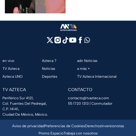
mientras “La Beba” también se
Gastélum
enteró del fallecimiento en un
live de TikTok.
en vivo
Azteca 7
adn Noticias
TV Azteca
Noticias
a más +
Azteca UNO
Deportes
TV Azteca Internacional
TV AZTECA
CONTACTO
Periférico Sur 4121,
contacto@tvazteca.com
Col. Fuentes Del Pedregal,
55 1720 1313
| Conmutador
C.P. 14141,
Ciudad De México, México.
Aviso de privacidad
Preferencias de Cookies
Derechos
Inversionistas
Promo Espacio
Trabaja con nosotros