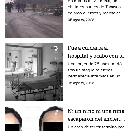
mensajes criminales
En menos de 24 horas, en
distintos puntos de Tabasco
en carreteras de
dejaron cuerpos y mensajes
Tabasco en un solo día
criminales en varias carreteras
05 agosto, 2026
del estado aterrorizando a los
habitantes. El gobierno no
puede controlar la crisis de
violencia.
Fue a cuidarla al
hospital y acabó con su
vida: Hombre habría
Una mujer de 78 años murió
tras un ataque mientras
asfixiado a su suegra
permanecía internada en un
mientras estaba
hospital de Veracruz;
05 agosto, 2026
internada en Veracruz
investigan a su yerno por
presuntamente haberla
asfixiado.
Ni un niño ni una niña
escaparon del encierro:
así cayó la pareja que
Un caso de terror terminó por