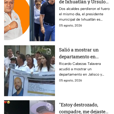
de Ixhuatlán y Úrsulo
Galván: uno de ellos
Dos alcaldes perdieron el fuero
el mismo día, el presidente
está implicado en el
municipal de Ixhuatlán es
asesinato de la
investigado por el secuestro y
05 agosto, 2026
periodista Roxana
asesinato de la periodista
Guzmán
Roxana Guzmán en Veracruz.
Salió a mostrar un
departamento en
Zapopan y no volvió a
Ricardo Cabezas Talavera
acudió a mostrar un
casa: Buscan a Ricardo
departamento en Jalisco y
Cabezas Talavera en
después desapareció;
05 agosto, 2026
Jalisco
autoridades mantienen su
búsqueda mientras colegas
refuerzan su seguridad.
"Estoy destrozado,
compadre, me dejaste":