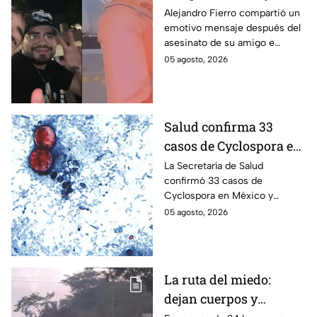
Así reaccionó
Alejandro Fierro compartió un
emotivo mensaje después del
Alejandro Fierro al
asesinato de su amigo e
asesinato del
influencer César Gastélum;
05 agosto, 2026
influencer César
mientras “La Beba” también se
Gastélum
enteró del fallecimiento en un
live de TikTok.
Salud confirma 33
casos de Cyclospora en
México: ¿en qué estado
La Secretaría de Salud
confirmó 33 casos de
se reportan los brotes
Cyclospora en México y
de diarrea explosiva?
mantiene investigaciones en
05 agosto, 2026
Guanajuato y Quintana Roo
para determinar el origen de
los contagios.
La ruta del miedo:
dejan cuerpos y