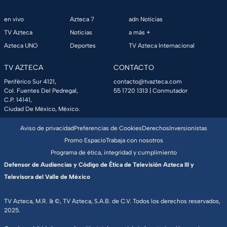
en vivo
Azteca 7
adn Noticias
TV Azteca
Noticias
a más +
Azteca UNO
Deportes
TV Azteca Internacional
TV AZTECA
CONTACTO
Periférico Sur 4121,
contacto@tvazteca.com
Col. Fuentes Del Pedregal,
55 1720 1313
| Conmutador
C.P. 14141,
Ciudad De México, México.
Aviso de privacidad
Preferencias de Cookies
Derechos
Inversionistas
Promo Espacio
Trabaja con nosotros
Programa de ética, integridad y cumplimiento
Defensor de Audiencias y Código de Ética de Televisión Azteca III y
Televisora del Valle de México
TV Azteca, M.R. & ©, TV Azteca, S.A.B. de C.V. Todos los derechos reservados,
2025.