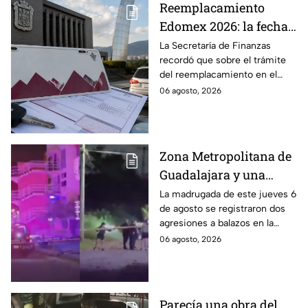
Reemplacamiento
Edomex 2026: la fecha
límite para obtener el
La Secretaría de Finanzas
recordó que sobre el trámite
100% de descuento
del reemplacamiento en el
Edomex, ¿hasta cuándo se
06 agosto, 2026
puede realizar y qué coches
tienen el 100% de descuento?
Zona Metropolitana de
Guadalajara y una
jornada de violencia:
La madrugada de este jueves 6
de agosto se registraron dos
Asesinan a balazos a
agresiones a balazos en la
dos hombres en
Zona Metropolitana de
06 agosto, 2026
Tlajomulco y El Salto
Guadalajara, uno en
Tlajomulco y otro en El Salto.
Parecía una obra del