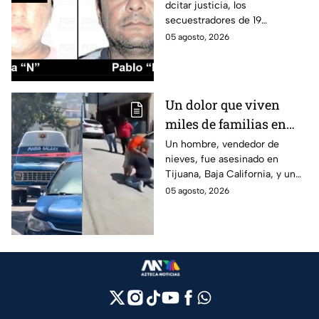
dcitar justicia, los
retenía a 19 migrantes
secuestradores de 19
en Puebla
migrantes recibieron una
05 agosto, 2026
sentencia en Puebla; esto es lo
que se sabe.
Un dolor que viven
miles de familias en
México: Así se
Un hombre, vendedor de
nieves, fue asesinado en
enteraron los
Tijuana, Baja California, y un
familiares de un
reportero captó el momento
05 agosto, 2026
vendedor de nieves de
en que su familia se enteró de
su asesinato en
la terrible noticia.
Tijuana, Baja California