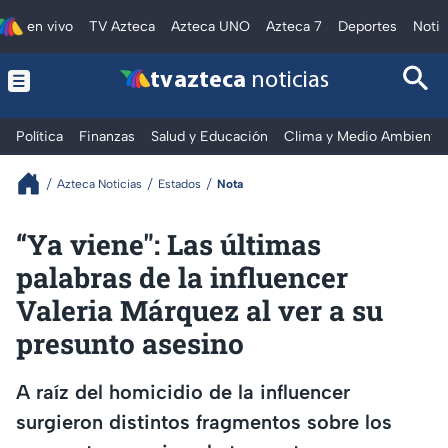
en vivo
TV Azteca
Azteca UNO
Azteca 7
Deportes
Notic
tv azteca
noticias
Política
Finanzas
Salud y Educación
Clima y Medio Ambiente
Azteca Noticias
Estados
Nota
“Ya viene": Las últimas
palabras de la influencer
Valeria Márquez al ver a su
presunto asesino
A raíz del homicidio de la influencer
surgieron distintos fragmentos sobre los