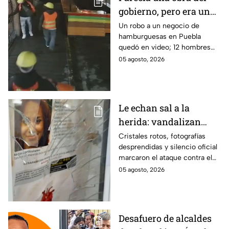
gobierno, pero era un
robo planeado: Así
Un robo a un negocio de
hamburguesas en Puebla
saquearon negocio de
quedó en video; 12 hombres
hamburguesas en
habrían fingido ser
05 agosto, 2026
Puebla
trabajadores del gobierno
antes de entrar, golpear al
dueño y saquearlo.
Le echan sal a la
herida: vandalizan
memorial de
Cristales rotos, fotografías
desprendidas y silencio oficial
desaparecidos en
marcaron el ataque contra el
Veracruz en medio de
memorial de desaparecidos,
05 agosto, 2026
crisis
un espacio dedicado a quienes
siguen sin ser localizados.
Desafuero de alcaldes