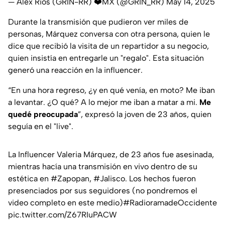
— Alex Rios (GRIN-RR) ❤️MX (@GRIN_RR)
May 14, 2025
Durante la transmisión que pudieron ver miles de
personas, Márquez conversa con otra persona, quien le
dice que recibió la visita de un repartidor a su negocio,
quien insistía en entregarle un "regalo". Esta situación
generó una reacción en la influencer.
“En una hora regreso, ¿y en qué venía, en moto? Me iban
a levantar. ¿O qué? A lo mejor me iban a matar a mi.
Me
quedé preocupada
”, expresó la joven de 23 años, quien
seguía en el "live".
La Influencer Valeria Márquez, de 23 años fue asesinada,
mientras hacía una transmisión en vivo dentro de su
estética en
#Zapopan
,
#Jalisco
. Los hechos fueron
presenciados por sus seguidores (no pondremos el
video completo en este medio)
#RadioramadeOccidente
pic.twitter.com/Z67RIuPACW