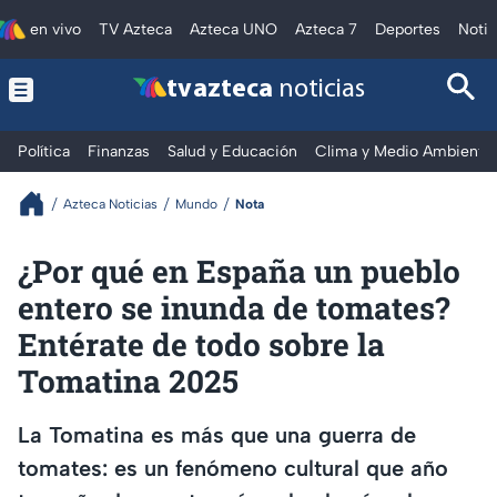
en vivo
TV Azteca
Azteca UNO
Azteca 7
Deportes
Notic
tv azteca
noticias
Política
Finanzas
Salud y Educación
Clima y Medio Ambiente
Azteca Noticias
Mundo
Nota
¿Por qué en España un pueblo
entero se inunda de tomates?
Entérate de todo sobre la
Tomatina 2025
La Tomatina es más que una guerra de
tomates: es un fenómeno cultural que año