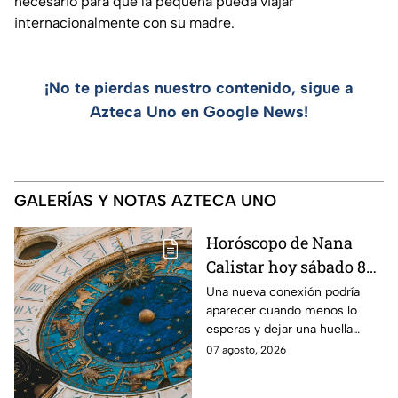
necesario para que la pequeña pueda viajar
internacionalmente con su madre.
¡No te pierdas nuestro contenido, sigue a
Azteca Uno en Google News!
GALERÍAS Y NOTAS AZTECA UNO
Horóscopo de Nana
Calistar hoy sábado 8
de agosto del 2026 para
Una nueva conexión podría
aparecer cuando menos lo
cada signo; una
esperas y dejar una huella
conexión inesperada
importante.
07 agosto, 2026
podría transformar tus
próximos días