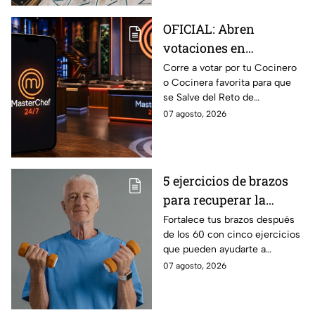
OFICIAL: Abren
votaciones en
MasterChef 24/7 para
Corre a votar por tu Cocinero
o Cocinera favorita para que
que salves a un
se Salve del Reto de
Cocinero del Reto de
Eliminación de MasterChef
07 agosto, 2026
Eliminación de este
24/7 de este próximo
domingo
domingo.
5 ejercicios de brazos
para recuperar la
fuerza después de los
Fortalece tus brazos después
de los 60 con cinco ejercicios
60
que pueden ayudarte a
recuperar fuerza, movilidad y
07 agosto, 2026
seguridad en los movimientos
cotidianos.