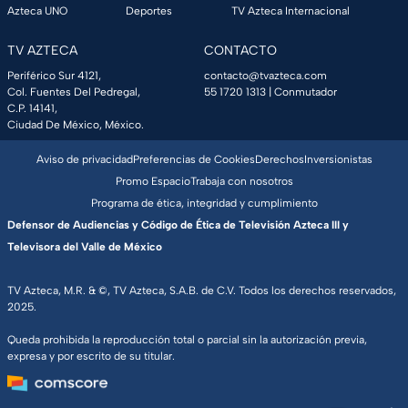
Azteca UNO
Deportes
TV Azteca Internacional
TV AZTECA
CONTACTO
Periférico Sur 4121,
contacto@tvazteca.com
Col. Fuentes Del Pedregal,
55 1720 1313
| Conmutador
C.P. 14141,
Ciudad De México, México.
Aviso de privacidad
Preferencias de Cookies
Derechos
Inversionistas
Promo Espacio
Trabaja con nosotros
Programa de ética, integridad y cumplimiento
Defensor de Audiencias y Código de Ética de Televisión Azteca III y
Televisora del Valle de México
TV Azteca, M.R. & ©, TV Azteca, S.A.B. de C.V. Todos los derechos reservados,
2025.
Queda prohibida la reproducción total o parcial sin la autorización previa,
expresa y por escrito de su titular.