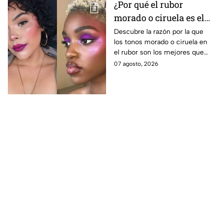
¿Por qué el rubor
morado o ciruela es el
mejor secreto para
Descubre la razón por la que
los tonos morado o ciruela en
iluminar las pieles
el rubor son los mejores que
morenas?
puedes elegir si tienes la piel
07 agosto, 2026
morena y deseas iluminarla