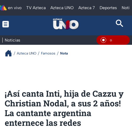
en vivo
TV Azteca
Azteca UNO
Azteca 7
Deportes
Notic
Noticias
En Vivo
Azteca UNO
Famosos
Nota
¡Así canta Inti, hija de Cazzu y
Christian Nodal, a sus 2 años!
La cantante argentina
enternece las redes