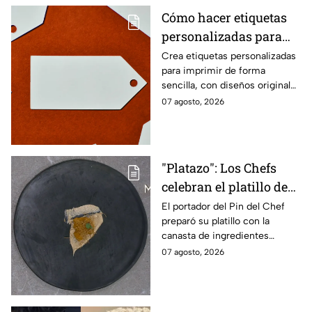
Cómo hacer etiquetas
personalizadas para
imprimir
Crea etiquetas personalizadas
para imprimir de forma
sencilla, con diseños originales
y detalles adaptados a tus
07 agosto, 2026
gustos, eventos o proyectos.
"Platazo": Los Chefs
celebran el platillo de
Lancer en la gala de
El portador del Pin del Chef
preparó su platillo con la
salvación de
canasta de ingredientes
MasterChef 24/7
exóticos que contenía erizo de
07 agosto, 2026
mar, yuzu y mantequilla de
almendra