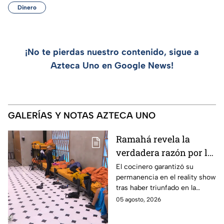
Dinero
¡No te pierdas nuestro contenido, sigue a
Azteca Uno en Google News!
GALERÍAS Y NOTAS AZTECA UNO
Ramahá revela la
verdadera razón por la
que subió a Daniela al
El cocinero garantizó su
permanencia en el reality show
balcón de MasterChef
tras haber triunfado en la
24/7
pasada batalla por equipos
05 agosto, 2026