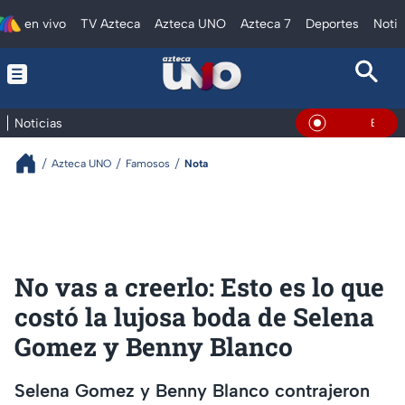
en vivo
TV Azteca
Azteca UNO
Azteca 7
Deportes
Notic
Noticias
En Vivo
Azteca UNO
Famosos
Nota
No vas a creerlo: Esto es lo que
costó la lujosa boda de Selena
Gomez y Benny Blanco
Selena Gomez y Benny Blanco contrajeron