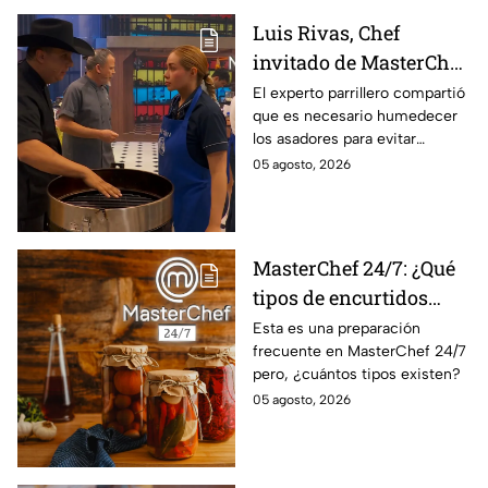
Luis Rivas, Chef
invitado de MasterChef
24/7 destaca la
El experto parrillero compartió
que es necesario humedecer
importancia del agua
los asadores para evitar
para la preparación de
accidentes
05 agosto, 2026
cualquier asado
MasterChef 24/7: ¿Qué
tipos de encurtidos
hay?
Esta es una preparación
frecuente en MasterChef 24/7
pero, ¿cuántos tipos existen?
05 agosto, 2026