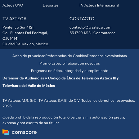
Azteca UNO
Deportes
TV Azteca Internacional
TV AZTECA
CONTACTO
Periférico Sur 4121,
contacto@tvazteca.com
Col. Fuentes Del Pedregal,
55 1720 1313
| Conmutador
C.P. 14141,
Ciudad De México, México.
Aviso de privacidad
Preferencias de Cookies
Derechos
Inversionistas
Promo Espacio
Trabaja con nosotros
Programa de ética, integridad y cumplimiento
Defensor de Audiencias y Código de Ética de Televisión Azteca III y
Televisora del Valle de México
TV Azteca, M.R. & ©, TV Azteca, S.A.B. de C.V. Todos los derechos reservados,
2025.
Queda prohibida la reproducción total o parcial sin la autorización previa,
expresa y por escrito de su titular.