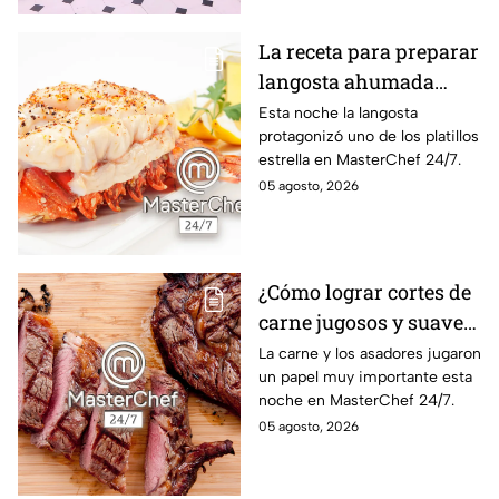
La receta para preparar
langosta ahumada
como en MasterChef
Esta noche la langosta
protagonizó uno de los platillos
24/7
estrella en MasterChef 24/7.
05 agosto, 2026
¿Cómo lograr cortes de
carne jugosos y suaves
al estilo MasterChef
La carne y los asadores jugaron
un papel muy importante esta
24/7?
noche en MasterChef 24/7.
05 agosto, 2026