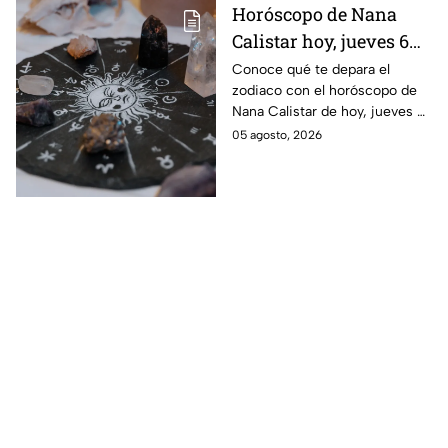
Horóscopo de Nana
Calistar hoy, jueves 6
de agosto: a estos
Conoce qué te depara el
zodiaco con el horóscopo de
signos se les abren las
Nana Calistar de hoy, jueves 6
puertas del dinero
de agosto. ¿Será dinero o
05 agosto, 2026
amor? ¡Sigue leyendo! Estas
son las predicciones.