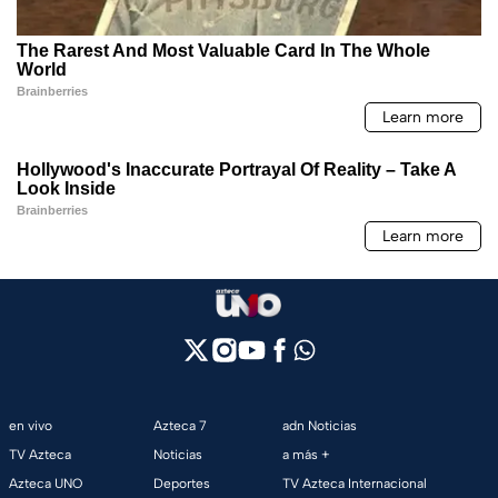
en vivo
Azteca 7
adn Noticias
TV Azteca
Noticias
a más +
Azteca UNO
Deportes
TV Azteca Internacional