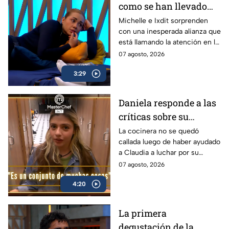
como se han llevado
Michelle e Ixdit dentro
Michelle e Ixdit sorprenden
con una inesperada alianza que
de MasterChef 24/7
está llamando la atención en la
cocina.
07 agosto, 2026
3:29
Daniela responde a las
críticas sobre su
desempeño en
La cocinera no se quedó
callada luego de haber ayudado
MasterChef 24/7: "Es un
a Claudia a luchar por su
conjunto de muchas
salvación en la gala de este
07 agosto, 2026
cosas" (VIDEO)
viernes
4:20
La primera
degustación de la