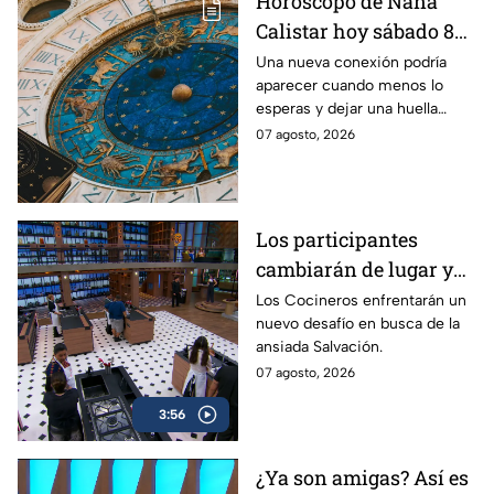
Horóscopo de Nana
Calistar hoy sábado 8
de agosto del 2026 para
Una nueva conexión podría
aparecer cuando menos lo
cada signo; una
esperas y dejar una huella
conexión inesperada
importante.
07 agosto, 2026
podría transformar tus
próximos días
Los participantes
cambiarán de lugar y
alguien más cocinará
Los Cocineros enfrentarán un
nuevo desafío en busca de la
por ellos en el segundo
ansiada Salvación.
reto de MasterChef 24/7
07 agosto, 2026
3:56
¿Ya son amigas? Así es