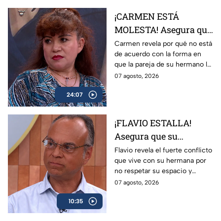
¡CARMEN ESTÁ
MOLESTA! Asegura que
la pareja de su
Carmen revela por qué no está
de acuerdo con la forma en
hermano NO lo cuida
que la pareja de su hermano lo
como ella
atiende.
07 agosto, 2026
24:07
¡FLAVIO ESTALLA!
Asegura que su
hermana entra a su
Flavio revela el fuerte conflicto
que vive con su hermana por
casa y NO respeta su
no respetar su espacio y
vida en pareja
relación.
07 agosto, 2026
10:35