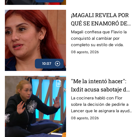
¡MAGALI REVELA POR
QUÉ SE ENAMORÓ DE
FLAVIO! Él la sacó de
Magali confiesa que Flavio la
conquistó al cambiar por
trabajar y le dio una
completo su estilo de vida.
nueva vida
08 agosto, 2026
10:07
"Me la intentó hacer":
Ixdit acusa sabotaje de
Ramahá en la pasada
La cocinera habló con Flor
sobre la decisión de pedirle a
gala de salvación de
Lancer que le asignara la ayuda
MasterChef 24/7
de Ramahá y no la de Daniela
08 agosto, 2026