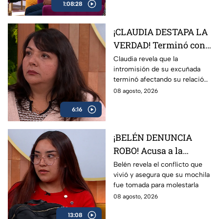
1:08:28
¡CLAUDIA DESTAPA LA
VERDAD! Terminó con
Flavio por culpa de su
Claudia revela que la
intromisión de su excuñada
excuñada
terminó afectando su relación
con Flavio.
08 agosto, 2026
6:16
¡BELÉN DENUNCIA
ROBO! Acusa a la
hermana de su
Belén revela el conflicto que
vivió y asegura que su mochila
padrastro de quitarle
fue tomada para molestarla
su mochila
08 agosto, 2026
13:08