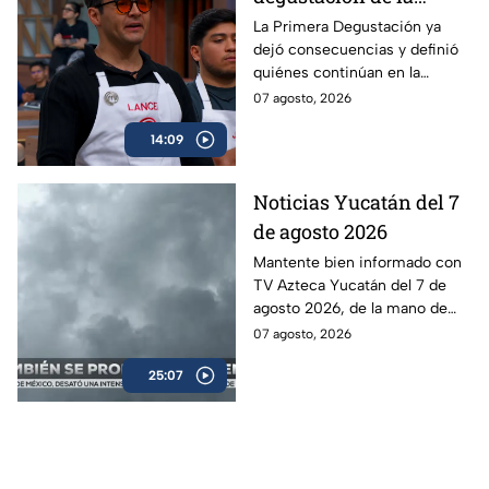
noche en MasterChef
La Primera Degustación ya
dejó consecuencias y definió
24/7 le dio la Salvación
quiénes continúan en la
a Lancer
competencia.
07 agosto, 2026
14:09
Noticias Yucatán del 7
de agosto 2026
Mantente bien informado con
TV Azteca Yucatán del 7 de
agosto 2026, de la mano de
Lily Camino.
07 agosto, 2026
25:07