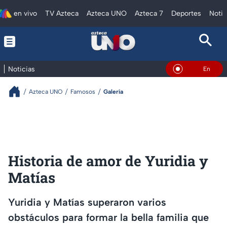
en vivo
TV Azteca
Azteca UNO
Azteca 7
Deportes
Notic
Noticias
En Vivo
Azteca UNO
Famosos
Galería
Historia de amor de Yuridia y
Matías
Yuridia y Matías superaron varios
obstáculos para formar la bella familia que