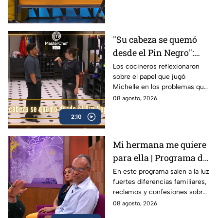
"Su cabeza se quemó
desde el Pin Negro":
Julio y Carmen hablan
Los cocineros reflexionaron
sobre el papel que jugó
de la actitud de
Michelle en los problemas que
Michelle en MasterChef
protagonizaron como equipo
08 agosto, 2026
24/7 (VIDEO)
en el Mundo MasterChef
2:10
Mi hermana me quiere
para ella | Programa del
7 de agosto 2026
En este programa salen a la luz
fuertes diferencias familiares,
reclamos y confesiones sobre
la relación de Flavio.
08 agosto, 2026