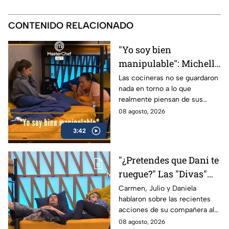
CONTENIDO RELACIONADO
"Yo soy bien
manipulable": Michelle
despotrica con Claudia
Las cocineras no se guardaron
nada en torno a lo que
contra Carmen, Luis y
realmente piensan de sus
las "Divas" en
compañeros al interior del
08 agosto, 2026
MasterChef 24/7
Mundo MasterChef
(VIDEO)
3:42
"¿Pretendes que Dani te
ruegue?" Las "Divas"
lamentan el
Carmen, Julio y Daniela
hablaron sobre las recientes
comportamiento de
acciones de su compañera al
Michelle en MasterChef
interior del Mundo MasterChef
08 agosto, 2026
24/7