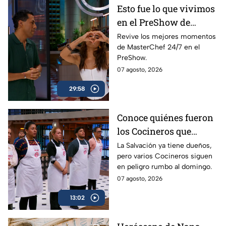
Esto fue lo que vivimos
en el PreShow de
MasterChef 24/7 este
Revive los mejores momentos
de MasterChef 24/7 en el
viernes
PreShow.
07 agosto, 2026
29:58
Conoce quiénes fueron
los Cocineros que
consiguieron la
La Salvación ya tiene dueños,
pero varios Cocineros siguen
Salvación en
en peligro rumbo al domingo.
MasterChef 24/7 este
07 agosto, 2026
viernes
13:02