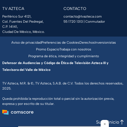
TV AZTECA
CONTACTO
Periférico Sur 4121,
contacto@tvazteca.com
Col. Fuentes Del Pedregal,
55 1720 1313
| Conmutador
C.P. 14141,
Ciudad De México, México.
Aviso de privacidad
Preferencias de Cookies
Derechos
Inversionistas
Promo Espacio
Trabaja con nosotros
Programa de ética, integridad y cumplimiento
Defensor de Audiencias y Código de Ética de Televisión Azteca III y
Televisora del Valle de México
TV Azteca, M.R. & ©, TV Azteca, S.A.B. de C.V. Todos los derechos reservados,
2025.
Queda prohibida la reproducción total o parcial sin la autorización previa,
expresa y por escrito de su titular.
Subir inicio