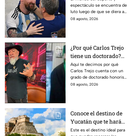
espectáculo se encuentra de
son los detalles en
luto luego de que se diera a
Venga La Alegría
conocer el fallecimiento del
08 agosto, 2026
padre de Leo Messi.
¿Por qué Carlos Trejo
tiene un doctorado?
Este es el
Aquí te decimos por qué
Carlos Trejo cuenta con un
reconocimiento que el
grado de doctorado honoris
cazafantasmas recibió
causa. El cazafantasmas será
08 agosto, 2026
Granjero de La Granja VIP
Segunda Temporada.
Conoce el destino de
Yucatán que te hará
desconectarte de la
Este es el destino ideal para