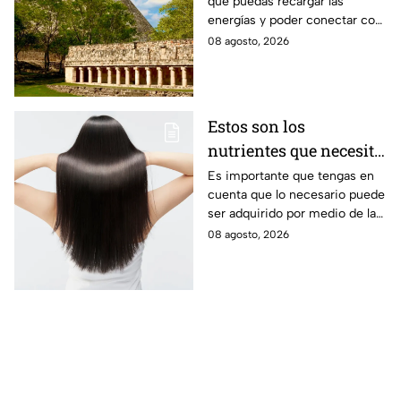
que puedas recargar las
rutina
energías y poder conectar con
naturaleza.
08 agosto, 2026
Estos son los
nutrientes que necesita
tu cabello a partir de
Es importante que tengas en
cuenta que lo necesario puede
los 40 años
ser adquirido por medio de la
alimentación.
08 agosto, 2026