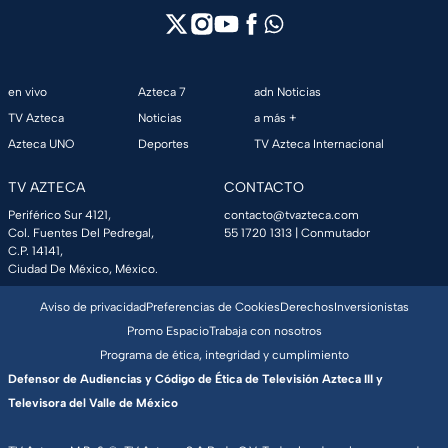
en vivo
Azteca 7
adn Noticias
TV Azteca
Noticias
a más +
Azteca UNO
Deportes
TV Azteca Internacional
TV AZTECA
CONTACTO
Periférico Sur 4121,
contacto@tvazteca.com
Col. Fuentes Del Pedregal,
55 1720 1313
| Conmutador
C.P. 14141,
Ciudad De México, México.
Aviso de privacidad
Preferencias de Cookies
Derechos
Inversionistas
Promo Espacio
Trabaja con nosotros
Programa de ética, integridad y cumplimiento
Defensor de Audiencias y Código de Ética de Televisión Azteca III y
Televisora del Valle de México