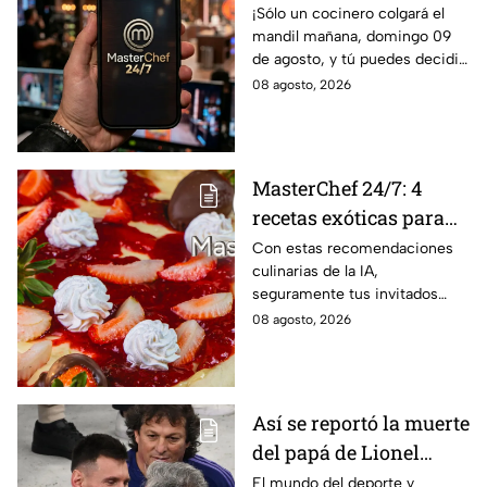
agosto, y salvar a tu
¡Sólo un cocinero colgará el
mandil mañana, domingo 09
cocinero favorito de
de agosto, y tú puedes decidir
MasterChef 24/7
quién continúa en la
08 agosto, 2026
competencia!
MasterChef 24/7: 4
recetas exóticas para
pizzas dulces que le
Con estas recomendaciones
culinarias de la IA,
darán un toque
seguramente tus invitados
sofisticado a tu mesa
quedarán encantados a la hora
08 agosto, 2026
del postre
Así se reportó la muerte
del papá de Lionel
Messi en vivo; estos
El mundo del deporte y