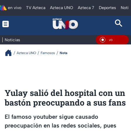
en vivo
TV Azteca
Azteca UNO
Azteca 7
Deportes
Notic
Noticias
En Viv
Azteca UNO
Famosos
Nota
Yulay salió del hospital con un
bastón preocupando a sus fans
El famoso youtuber sigue causado
preocupación en las redes sociales, pues