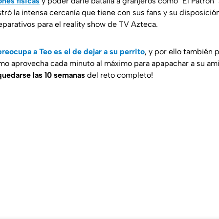
nes físicas
y poder darle batalla a granjeros como "El Patrón" 
tró la intensa cercanía que tiene con sus fans y su disposició
arativos para el reality show de TV Azteca.
reocupa a Teo es el de dejar a su perrito
, y por ello también 
mo aprovecha cada minuto al máximo para apapachar a su amig
quedarse las 10 semanas
del reto completo!