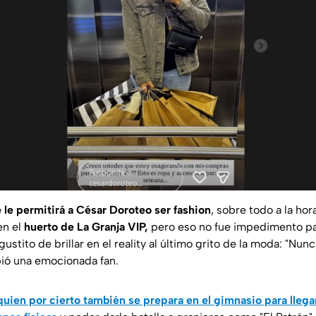
 le permitirá a César Doroteo ser fashion
, sobre todo a la ho
en el
huerto de La Granja VIP,
pero eso no fue impedimento par
ustito de brillar en el reality al último grito de la moda:
"Nunc
ibió una emocionada fan.
quien por cierto también se prepara en el gimnasio para llega