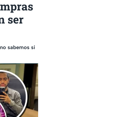
ompras
n ser
o no sabemos si