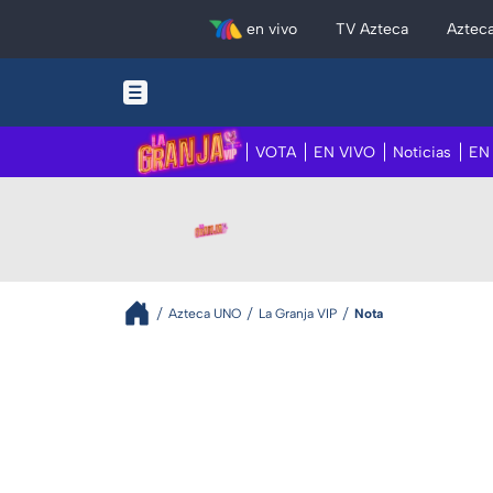
en vivo
TV Azteca
Aztec
VOTA
EN VIVO
Noticias
EN
Azteca UNO
La Granja VIP
Nota