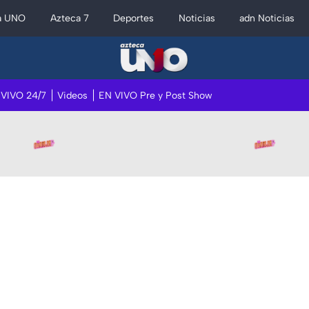
a UNO
Azteca 7
Deportes
Noticias
adn Noticias
 VIVO 24/7
Videos
EN VIVO Pre y Post Show