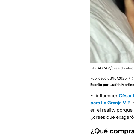
INSTAGRAM/cesardoroteo
Publicado 03/10/2025 | 🕑
Escrito por:
Judith Martín
El influencer
César 
para La Granja VIP
,
en el reality porque
¿crees que exageró 
¿Qué compras