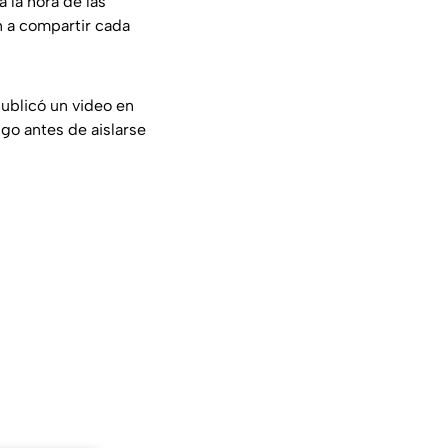
a la hora de las
n a compartir cada
publicó un video en
o antes de aislarse