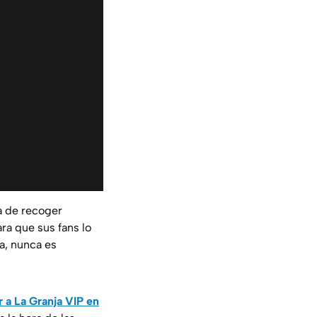
ra de recoger
a que sus fans lo
a, nunca es
r a La Granja VIP en