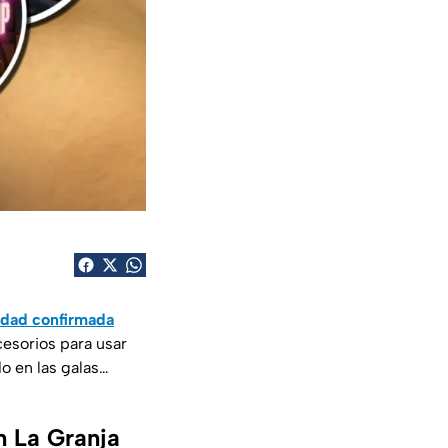
ridad confirmada
cesorios para usar
do en las galas…
n La Granja