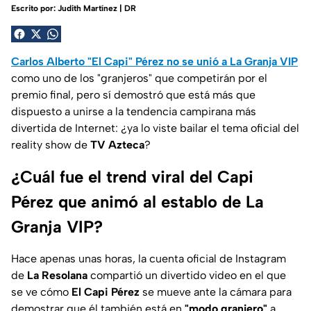
Escrito por:
Judith Martínez | DR
Carlos Alberto "El Capi" Pérez no se unió a La Granja VIP
como uno de los "granjeros" que competirán por el
premio final, pero sí demostró que está más que
dispuesto a unirse a la tendencia campirana más
divertida de Internet: ¿ya lo viste bailar el tema oficial del
reality show de
TV Azteca
?
¿Cuál fue el trend viral del Capi
Pérez que animó al establo de La
Granja VIP?
Hace apenas unas horas, la cuenta oficial de Instagram
de
La Resolana
compartió un divertido video en el que
se ve cómo
El Capi Pérez
se mueve ante la cámara para
demostrar que él también está en
"modo granjero"
a