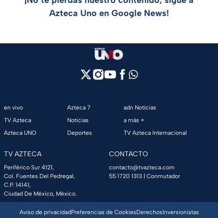
¡No te pierdas nuestro contenido, sigue a
Azteca Uno en Google News!
en vivo
Azteca 7
adn Noticias
TV Azteca
Noticias
a más +
Azteca UNO
Deportes
TV Azteca Internacional
TV AZTECA
CONTACTO
Periférico Sur 4121,
contacto@tvazteca.com
Col. Fuentes Del Pedregal,
55 1720 1313
| Conmutador
C.P. 14141,
Ciudad De México, México.
Aviso de privacidad
Preferencias de Cookies
Derechos
Inversionistas