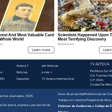
TV AZTECA
Azteca 7
adn Noticias
Periférico Sur 41
ca
Noticias
a más +
Col. Fuentes De
UNO
Deportes
TV Azteca Internacional
C.P. 14141,
Ciudad De Méxi
Aviso de privacidad
Preferencias de Co
erechos reservados, 2025.
Trabaja con nosotros
Programa de ética,
ación previa, expresa y por escrito de
Defensor de Audiencias y Código de Étic