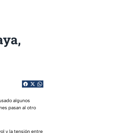
aya,
usado algunos
nes pasan al otro
l y la tensión entre