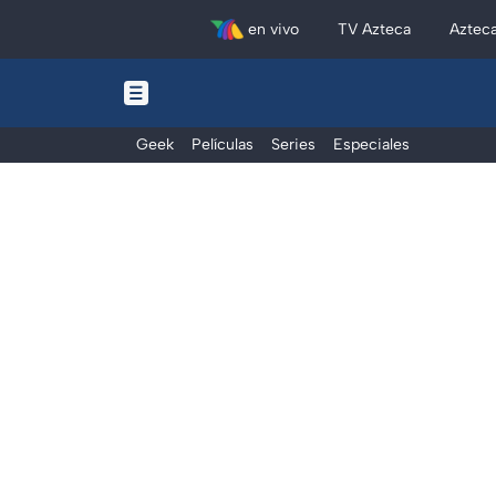
en vivo
TV Azteca
Aztec
Geek
Películas
Series
Especiales