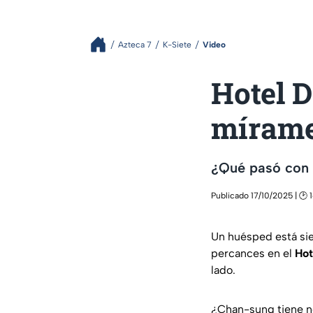
Azteca 7
K-Siete
Video
Hotel D
mírame
¿Qué pasó con 
Publicado 17/10/2025 | 🕑 
Un huésped está si
percances en el
Hot
lado.
¿Chan-sung tiene no