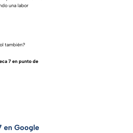
ndo una labor
wol también?
teca 7 en punto de
 7 en Google