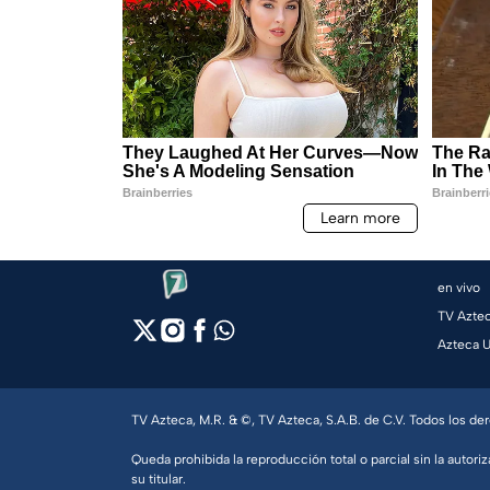
en vivo
TV Azte
Azteca 
TV Azteca, M.R. & ©, TV Azteca, S.A.B. de C.V. Todos los d
Queda prohibida la reproducción total o parcial sin la autoriz
su titular.