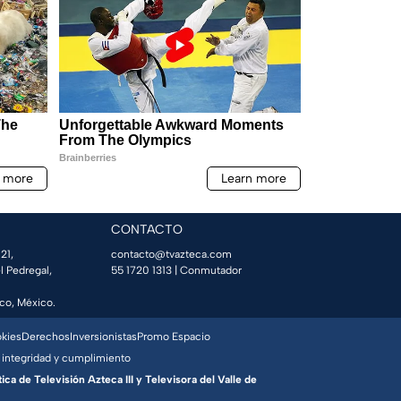
CONTACTO
21,
contacto@tvazteca.com
l Pedregal,
55 1720 1313
| Conmutador
co, México.
okies
Derechos
Inversionistas
Promo Espacio
 integridad y cumplimiento
a de Televisión Azteca III y Televisora del Valle de