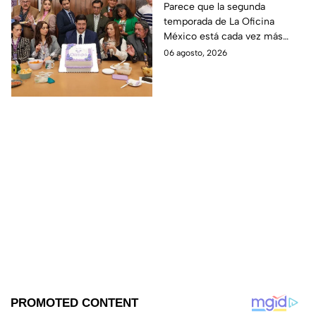
temporada 2 y un
Parece que la segunda
temporada de La Oficina
detalle desata teorías
México está cada vez más
entre los fans
cerca, pues el elenco ya se
06 agosto, 2026
encuentra en grabaciones y ya
se filtraron las primeras
imágenes del set.