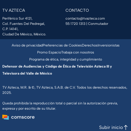
TV AZTECA
CONTACTO
Periférico Sur 4121,
contacto@tvazteca.com
Col. Fuentes Del Pedregal,
55 1720 1313
| Conmutador
C.P. 14141,
Ciudad De México, México.
Aviso de privacidad
Preferencias de Cookies
Derechos
Inversionistas
Promo Espacio
Trabaja con nosotros
Programa de ética, integridad y cumplimiento
Defensor de Audiencias y Código de Ética de Televisión Azteca III y
Televisora del Valle de México
TV Azteca, M.R. & ©, TV Azteca, S.A.B. de C.V. Todos los derechos reservados,
2025.
Queda prohibida la reproducción total o parcial sin la autorización previa,
expresa y por escrito de su titular.
Subir inicio