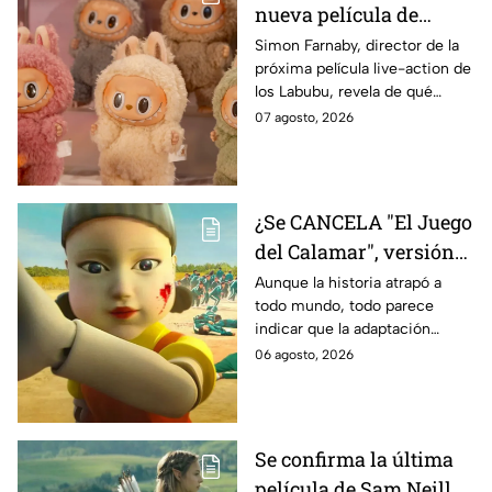
nueva película de
Labubu: de qué tratará
Simon Farnaby, director de la
próxima película live-action de
y cuándo se estrena
los Labubu, revela de qué
tratará la cinta. Aquí te
07 agosto, 2026
contamos los detalles.
¿Se CANCELA "El Juego
del Calamar", versión
Estados Unidos? Esto
Aunque la historia atrapó a
todo mundo, todo parece
es lo que se sabe al
indicar que la adaptación
momento
podría ser cancelada:
06 agosto, 2026
Se confirma la última
película de Sam Neill