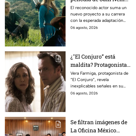
antes de morir: esto es
El reconocido actor suma un
nuevo proyecto a su carrera
lo que se sabe hasta
con la esperada adaptación
ahora
cinematográfica del popular
06 agosto, 2026
videojuego.
¿"El Conjuro” está
maldita? Protagonista
revela INQUIETANTES
Vera Farmiga, protagonista de
“El Conjuro”, revela
señales en su cuerpo
inexplicables señales en su
durante la grabación de
cuerpo durante el rodaje de la
06 agosto, 2026
la película
película
Se filtran imágenes de
La Oficina México