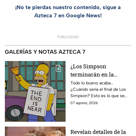
¡No te pierdas nuestro contenido, sigue a
Azteca 7 en Google News!
PUBLICIDAD
GALERÍAS Y NOTAS AZTECA 7
¿Los Simpson
terminarán en la
temporada 40? Actriz
Todo lo bueno acaba...
¿Cuándo sería el final de Los
de Bart Simpson da
Simpson? Esto es lo que se
IMPACTANTE
sabe:
07 agosto, 2026
declaración
Revelan detalles de la