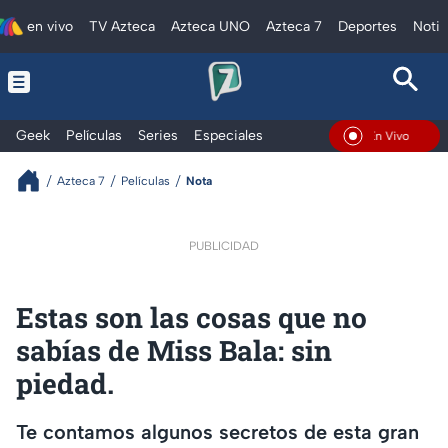
en vivo
TV Azteca
Azteca UNO
Azteca 7
Deportes
Notic
Geek
Películas
Series
Especiales
En Vivo
Azteca 7
Películas
Nota
PUBLICIDAD
Estas son las cosas que no
sabías de Miss Bala: sin
piedad.
Te contamos algunos secretos de esta gran