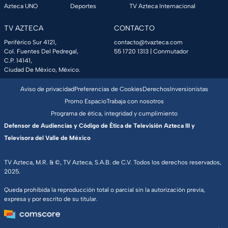
Azteca UNO
Deportes
TV Azteca Internacional
TV AZTECA
CONTACTO
Periférico Sur 4121,
contacto@tvazteca.com
Col. Fuentes Del Pedregal,
55 1720 1313
| Conmutador
C.P. 14141,
Ciudad De México, México.
Aviso de privacidad
Preferencias de Cookies
Derechos
Inversionistas
Promo Espacio
Trabaja con nosotros
Programa de ética, integridad y cumplimiento
Defensor de Audiencias y Código de Ética de Televisión Azteca III y
Televisora del Valle de México
TV Azteca, M.R. & ©, TV Azteca, S.A.B. de C.V. Todos los derechos reservados,
2025.
Queda prohibida la reproducción total o parcial sin la autorización previa,
expresa y por escrito de su titular.