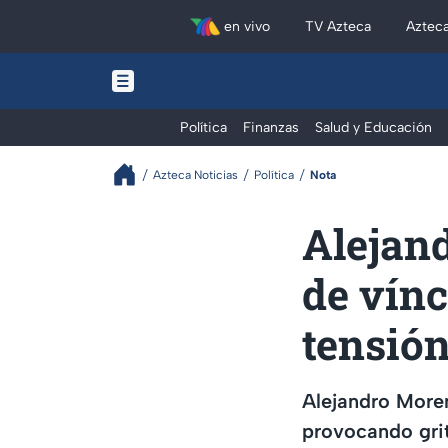
en vivo
TV Azteca
Aztec
Política
Finanzas
Salud y Educación
Azteca Noticias
Política
Nota
Alejan
de vínc
tensió
Alejandro Moren
provocando grit