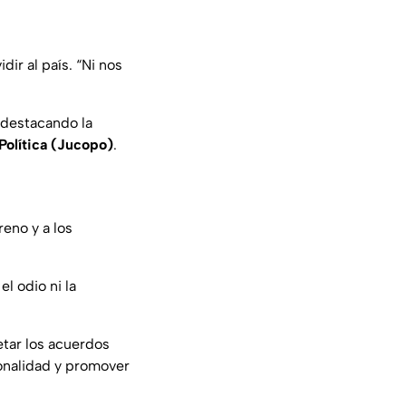
idir al país. “Ni nos
 destacando la
Política (Jucopo)
.
reno y a los
l odio ni la
etar los acuerdos
ionalidad y promover