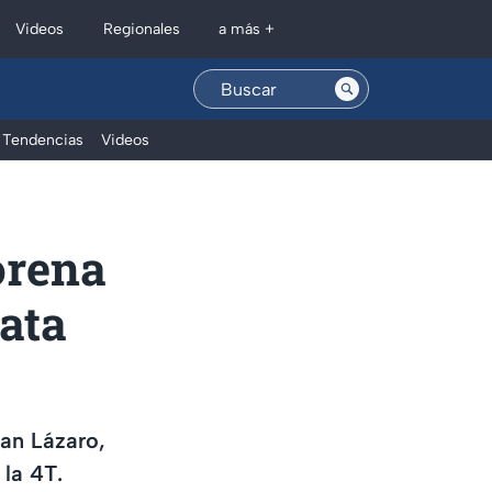
Regionales
Videos
a más +
Tendencias
Videos
orena
sata
an Lázaro,
 la 4T.