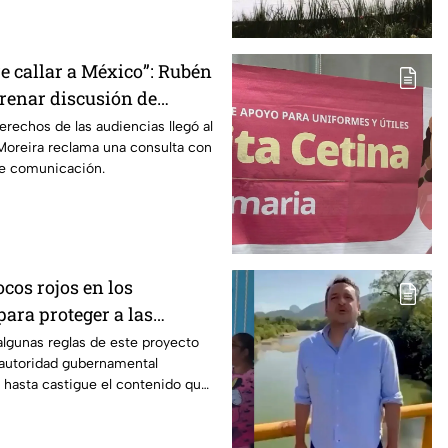
e callar a México”: Rubén
frenar discusión de
de audiencias hasta
erechos de las audiencias llegó al
oreira reclama una consulta con
iodistas y expertos
de comunicación.
ocos rojos en los
ara proteger a las
algunas reglas de este proyecto
autoridad gubernamental
y hasta castigue el contenido que
dios.