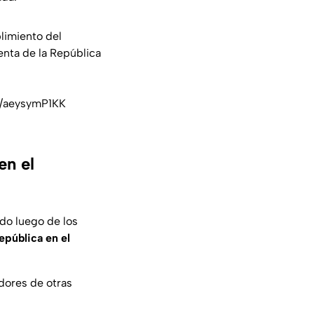
limiento del
enta de la República
m/aeysymP1KK
en el
ido luego de los
epública en el
dores de otras