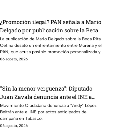
¿Promoción ilegal? PAN señala a Mario
Delgado por publicación sobre la Beca
Rita Cetina
La publicación de Mario Delgado sobre la Beca Rita
Cetina desató un enfrentamiento entre Morena y el
PAN, que acusa posible promoción personalizada y
hasta peculado.
06 agosto, 2026
"Sin la menor verguenza": Diputado
Juan Zavala denuncia ante el INE a
Andy López Beltrán por campaña
Movimiento Ciudadano denuncia a “Andy” López
Beltrán ante el INE por actos anticipados de
anticipada en Tabasco
campaña en Tabasco.
06 agosto, 2026