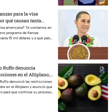
ianzas para la visa
or qué causan tanta
 visa americana? Te contamos en
uevo programa de fianzas
asta 15 mil dólares y a qué países
to Ruffo denuncia
icciones en el Altiplano;
lga del penal
 Ruffo denunció las restricciones
dre en el Altiplano y anunció que
o para que continúe su proceso
aria.