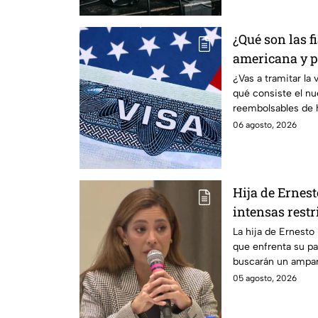
¿Qué son las f
americana y p
controversia?
¿Vas a tramitar la
qué consiste el n
reembolsables de h
aplica.
06 agosto, 2026
Hija de Ernes
intensas restr
buscan que sa
La hija de Ernesto
que enfrenta su pa
buscarán un ampar
en prisión domicili
05 agosto, 2026