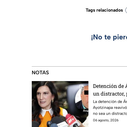
Tags relacionados
¡No te pie
NOTAS
Detención de 
un distractor,
justicia por c
La detención de Án
Ayotzinapa reavivó
no sea un distractor
familias.
06 agosto, 2026