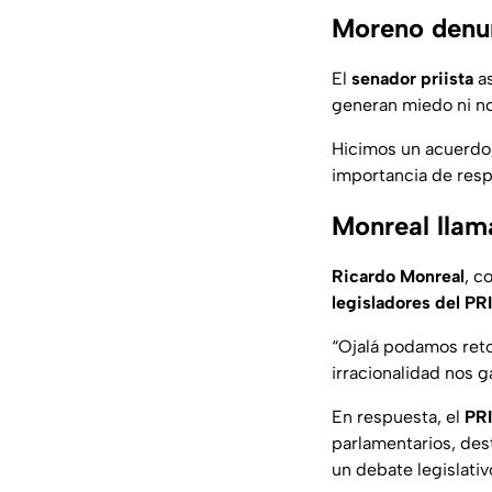
Moreno denunc
El
senador priista
as
generan miedo ni no
Hicimos un acuerdo,
importancia de resp
Monreal llama
Ricardo Monreal
, c
legisladores del PRI
“Ojalá podamos retom
irracionalidad nos 
En respuesta, el
PRI
parlamentarios, des
un debate legislati