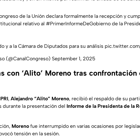
ongreso de la Unión declara formalmente la recepción y cump
itucional relativo al
#PrimerInformeDeGobierno
de la Presid
do y a la Cámara de Diputados para su análisis
pic.twitter.co
eso (@CanalCongreso)
September 1, 2025
las con ‘Alito’ Moreno tras confrontación 
 PRI
,
Alejandro “Alito” Moreno
, recibió el respaldo de su part
s durante la presentación del
Informe de la
Presidenta de la R
ción,
Moreno
fue interrumpido en varias ocasiones por legisla
ovocó tensión en la sesión.