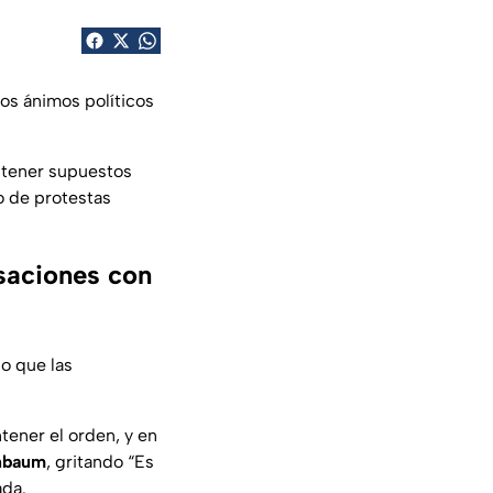
os ánimos políticos
tener supuestos
o de protestas
saciones con
o que las
ener el orden, y en
inbaum
, gritando “Es
ada.