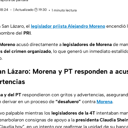
aptura de pantalla
 18:24
| Actualizado 🕑 19:30
1 minuto lectura
 San Lázaro, el
legislador priista Alejandro Moreno
encendió l
a nombre del
PRI
.
Moreno
acusó directamente a
legisladores de Morena
de man
es del crimen organizado
, lo que generó un inmediato estallid
o.
an Lázaro: Morena y PT responden a acu
rtencias
a y del PT
respondieron con gritos y advertencias, asegurand
n derivar en un proceso de
“desafuero”
contra
Morena
.
vo palpable mientras los
legisladores de la 4T
intentaban mant
narbolaron consignas de apoyo a la
presidenta Claudia She
laudia hoy”, en un intento por reafirmar la unidad de su banc