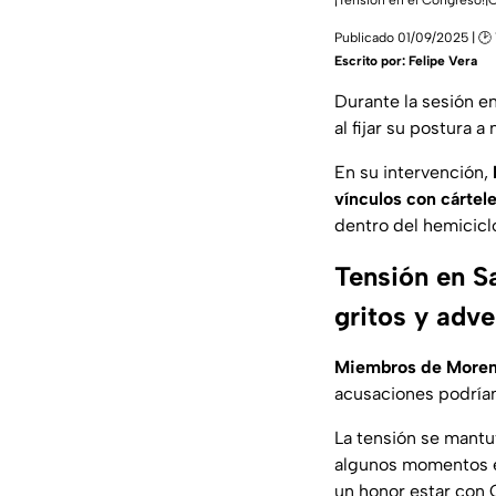
¡Tensión en el Congreso!|C
Publicado 01/09/2025 | 🕑
Escrito por:
Felipe Vera
Durante la sesión en
al fijar su postura 
En su intervención,
vínculos con cártel
dentro del hemicicl
Tensión en S
gritos y adve
Miembros de Moren
acusaciones podría
La tensión se mantu
algunos momentos e
un honor estar con C