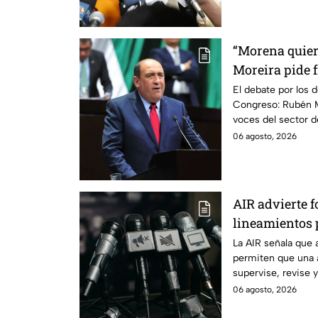
“Morena quier
Moreira pide 
lineamientos 
El debate por los d
Congreso: Rubén M
escuchar a per
voces del sector 
06 agosto, 2026
AIR advierte f
lineamientos p
audiencias
La AIR señala que 
permiten que una 
supervise, revise 
transmiten los me
06 agosto, 2026