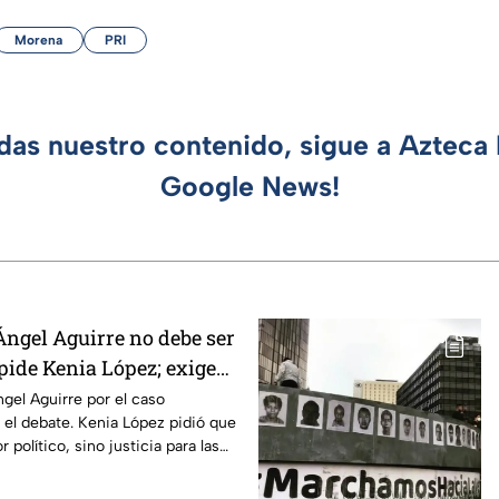
Morena
PRI
rdas nuestro contenido, sigue a Azteca 
Google News!
Ángel Aguirre no debe ser
 pide Kenia López; exige
aso Ayotzinapa
gel Aguirre por el caso
 el debate. Kenia López pidió que
 político, sino justicia para las