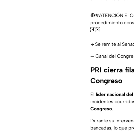
🔴
#ATENCIÓN
El C
procedimiento const
🇲🇽
🔸Se remite al Sena
— Canal del Congr
PRI cierra fi
Congreso
El
líder nacional del
incidentes ocurrido
Congreso
.
Durante su interven
bancadas, lo que pr