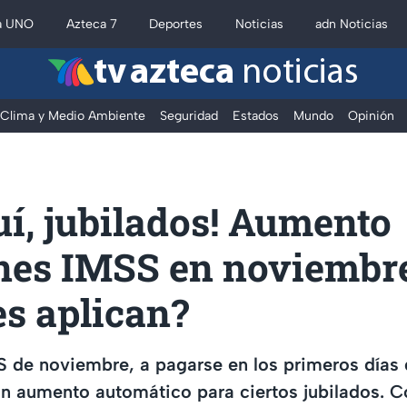
a UNO
Azteca 7
Deportes
Noticias
adn Noticias
tv azteca
noticias
Clima y Medio Ambiente
Seguridad
Estados
Mundo
Opinión
uí, jubilados! Aumento
nes IMSS en noviembre
s aplican?
S de noviembre, a pagarse en los primeros días
 un aumento automático para ciertos jubilados. C