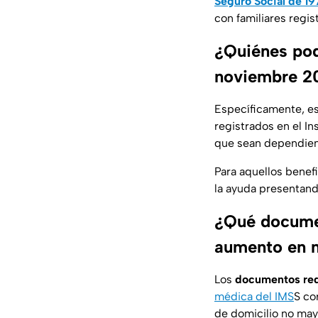
Seguro Social de 19
con familiares regi
¿Quiénes pod
noviembre 2
Específicamente, es
registrados en el I
que sean dependie
Para aquellos benef
la ayuda presentan
¿Qué documen
aumento en 
Los
documentos req
médica del IMS
S co
de domicilio no mayo