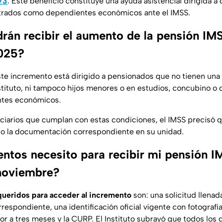
73
. Este beneficio constituye una ayuda asistencial dirigida 
strados como dependientes económicos ante el IMSS.
rán recibir el aumento de la pensión IM
025?
te incremento está dirigido a pensionados que no tienen un
nstituto, ni tampoco hijos menores o en estudios, concubino o 
ntes económicos.
iciarios que cumplan con estas condiciones, el IMSS precisó q
do la documentación correspondiente en su unidad.
tos necesito para recibir mi pensión I
noviembre?
ueridos para acceder al incremento
son: una solicitud llenad
rrespondiente, una identificación oficial vigente con fotograf
r a tres meses y la CURP. El Instituto subrayó que todos los 