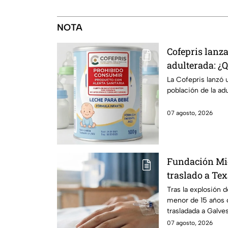
NOTA
Cofepris lanza
adulterada: ¿
identificarla?
La Cofepris lanzó 
población de la ad
07 agosto, 2026
Fundación Mi
traslado a Te
en explosión 
Tras la explosión 
menor de 15 años 
Morelos
trasladada a Galve
urgente.
07 agosto, 2026