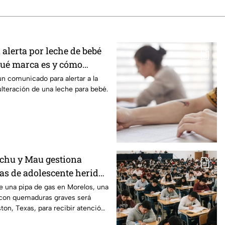
 alerta por leche de bebé
Qué marca es y cómo
un comunicado para alertar a la
ulteración de una leche para bebé.
chu y Mau gestiona
xas de adolescente herida
de una pipa de gas en
de una pipa de gas en Morelos, una
con quemaduras graves será
ston, Texas, para recibir atención