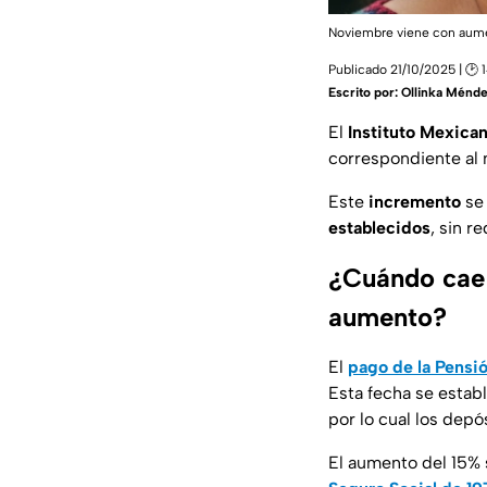
Noviembre viene con aumen
Publicado 21/10/2025 | 🕑 1
Escrito por:
Ollinka Ménd
El
Instituto Mexican
correspondiente al 
Este
incremento
se 
establecidos
, sin r
¿Cuándo cae 
aumento?
El
pago de la Pensi
Esta fecha se estab
por lo cual los depós
El aumento del 15% 