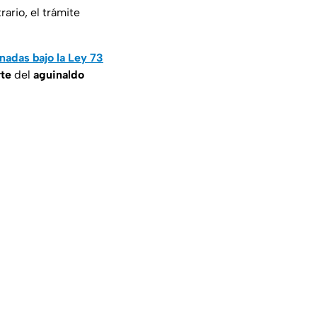
ario, el trámite
nadas bajo la Ley 73
rte
del
aguinaldo