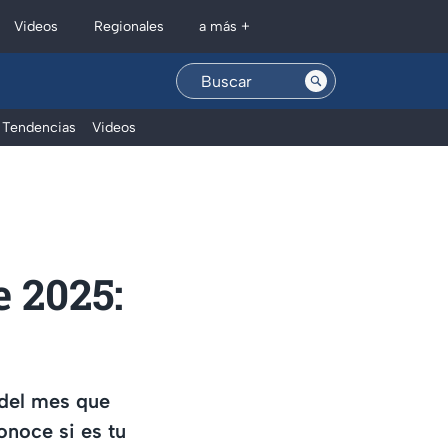
Regionales
Videos
a más +
Tendencias
Videos
 2025:
 del mes que
onoce si es tu