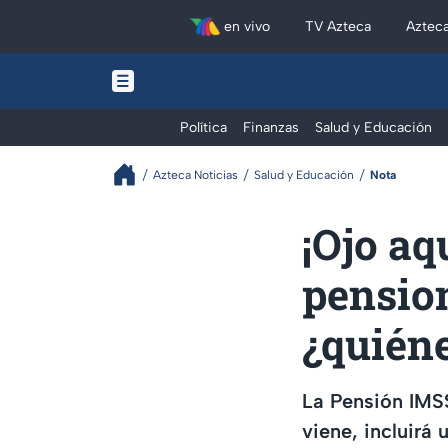
en vivo
TV Azteca
Aztec
Política
Finanzas
Salud y Educación
Azteca Noticias
Salud y Educación
Nota
¡Ojo aq
pensio
¿quiéne
La Pensión IMS
viene, incluirá