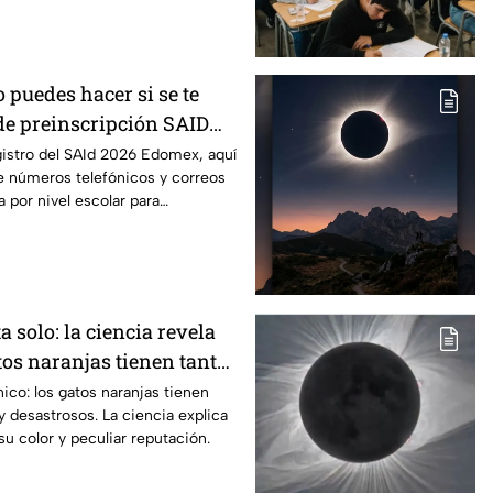
o puedes hacer si se te
 de preinscripción SAID
egistro del SAId 2026 Edomex, aquí
de números telefónicos y correos
 por nivel escolar para
a solo: la ciencia revela
tos naranjas tienen tanta
 "desastres"
nico: los gatos naranjas tienen
y desastrosos. La ciencia explica
su color y peculiar reputación.