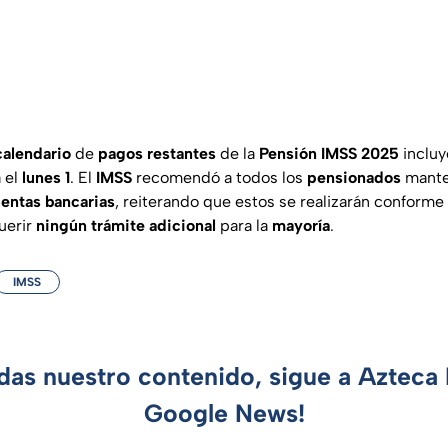
calendario
de
pagos restantes
de la
Pensión IMSS 2025
incluy
á el
lunes 1
. El
IMSS
recomendó a todos los
pensionados
mant
entas bancarias
, reiterando que estos se realizarán conforme
querir
ningún trámite adicional
para la
mayoría
.
IMSS
rdas nuestro contenido, sigue a Azteca 
Google News!