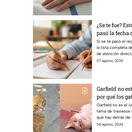
¿Se te fue? Est
pasó la fecha
Edomex 2026
Si se te pasó el r
la lista completa 
de atención directa
solucionarlo.
07 agosto, 2026
Garfield no est
por qué los ga
fama de hacer
Garfield no es el ú
fama de traviesos 
qué hay detrás de 
06 agosto, 2026