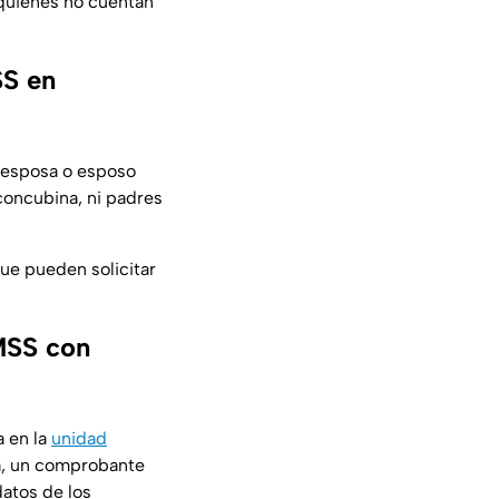
a quienes no cuentan
SS en
a esposa o esposo
concubina, ni padres
ue pueden solicitar
MSS con
a en la
unidad
ía, un comprobante
datos de los