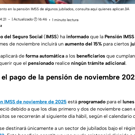
to en la pensión IMSS de algunos jubilados, consulta aquí quienes aplican.|IA
4:21
| Actualizado 🕑 16:46
1 minuto lectura
ez
o del Seguro Social
(
IMSS
) ha
informado
que la
Pensión IMSS
mes de noviembre incluirá un
aumento del 15%
para ciertos
ju
aplicará de
forma automática
a los
beneficiarios
que cumplan
equerir que el
pensionado
realice
ningún trámite adicional
.
el pago de la pensión de noviembre 20
ón IMSS de noviembre de 2025
está
programado
para el
lunes
leció debido a que los días primero y dos de noviembre caen 
itos se recorrerán al siguiente día hábil, según el calendario of
se destinará únicamente a un sector de jubilados bajo el rég