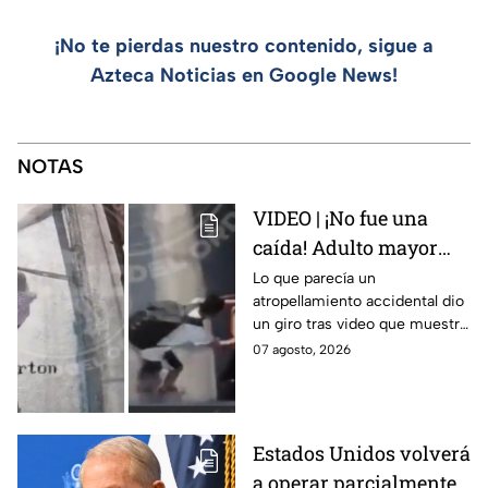
¡No te pierdas nuestro contenido, sigue a
Azteca Noticias en Google News!
NOTAS
VIDEO | ¡No fue una
caída! Adulto mayor
muere atropellado por
Lo que parecía un
atropellamiento accidental dio
tráiler; joven lo empujó
un giro tras video que muestra
en Monterrey
cómo un joven empujó a
07 agosto, 2026
adulto mayor antes de ser
arrollado por un tráiler en
Monterrey.
Estados Unidos volverá
a operar parcialmente