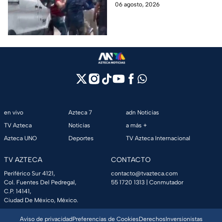
emergencia, dos hombres
06 agosto, 2026
tras explosión de pipa
comenzaron a pelear mientras
en Cuernavaca
un niño lloraba en el lugar.
en vivo
Azteca 7
adn Noticias
TV Azteca
Noticias
a más +
Azteca UNO
Deportes
TV Azteca Internacional
TV AZTECA
CONTACTO
Periférico Sur 4121,
contacto@tvazteca.com
Col. Fuentes Del Pedregal,
55 1720 1313
| Conmutador
C.P. 14141,
Ciudad De México, México.
Aviso de privacidad
Preferencias de Cookies
Derechos
Inversionistas