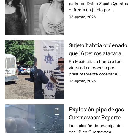
padre de Dafne Zapata Quintos
cometido en 2019 en
enfrenta un juicio por
Tamaulipas
presuntamente abusar de la
06 agosto, 2026
menor cuando ella tenía
apenas 6 años.
Sujeto habría ordenado
que 16 perros atacaran
a su hermana con
En Mexicali, un hombre fue
vinculado a proceso por
discapacidad en
presuntamente ordenar el
Mexicali, BC
ataque de 16 perros contra su
06 agosto, 2026
hermana, quien tenía
discapacidad auditiva.
Explosión pipa de gas
Cuernavaca: Reporte de
víctimas tras estallido
La explosión de una pipa de
gas LP en Cuernavaca,