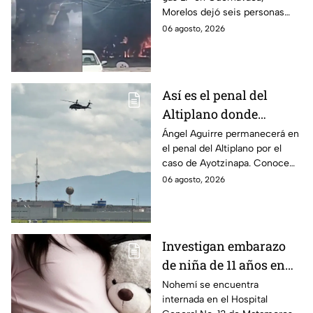
en Morelos
Morelos dejó seis personas
hospitalizadas. IMSS informó
06 agosto, 2026
que las pacientes siguen
internadas y aún no hay parte
médico.
Así es el penal del
Altiplano donde
permanecerá Ángel
Ángel Aguirre permanecerá en
el penal del Altiplano por el
Aguirre por caso
caso de Ayotzinapa. Conoce
Ayotzinapa
dónde está, cómo es esta
06 agosto, 2026
prisión de máxima seguridad y
su historia.
Investigan embarazo
de niña de 11 años en
Matamoros,
Nohemí se encuentra
internada en el Hospital
Tamaulipas; ¿qué pasó