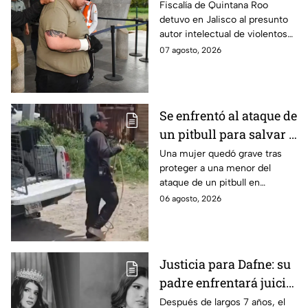
prioritario en Playa del
Fiscalía de Quintana Roo
detuvo en Jalisco al presunto
Carmen
autor intelectual de violentos
ataques en fraccionamientos
07 agosto, 2026
de Playa del Carmen.
Se enfrentó al ataque de
un pitbull para salvar a
una menor; hoy lucha
Una mujer quedó grave tras
proteger a una menor del
por su vida en Zapopan
ataque de un pitbull en
Zapopan; la víctima sufrió
06 agosto, 2026
severas mordeduras y existe
riesgo de que pierda un brazo.
Justicia para Dafne: su
padre enfrentará juicio
por presunto abuso
Después de largos 7 años, el