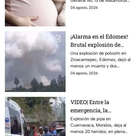
General No. 13 de Matamoros
con Nohemí?
tras complicaciones por un
06 agosto, 2026
embarazo infantil; la Fiscalía de
Tamaulipas ya investiga.
¡Alarma en el Edomex!
Brutal explosión de
polvorín en Santa
Una explosión de polvorín en
Zinacantepec, Edomex, dejó al
María del Monte,
menos un muerto y dos
Zinacantepec; reportan
heridos; autoridades atiende la
06 agosto, 2026
al menos un muerto y
emergencia tras el estallido de
heridos
un taller clandestino.
VIDEO| Entre la
emergencia, la
desesperación y el
Explosión de pipa en
Cuernavaca, Morelos, deja al
llanto de un niño;
menos 20 heridos; en plena
adultos desatan pelea