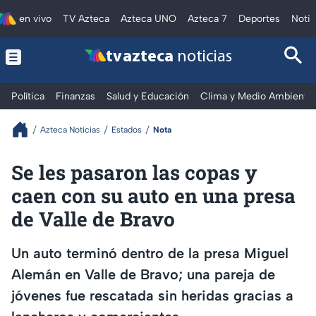
en vivo
TV Azteca
Azteca UNO
Azteca 7
Deportes
Notic
tv azteca
noticias
Política
Finanzas
Salud y Educación
Clima y Medio Ambiente
Azteca Noticias
Estados
Nota
Se les pasaron las copas y
caen con su auto en una presa
de Valle de Bravo
Un auto terminó dentro de la presa Miguel
Alemán en Valle de Bravo; una pareja de
jóvenes fue rescatada sin heridas gracias a