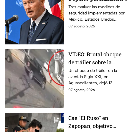
en Michoacán tras
Tras evaluar las medidas de
seguridad implementadas por
suspensión por
México, Estados Unidos
motivos de seguridad
reanudará parcialmente sus
07 agosto, 2026
actividades en Michoacán a
partir del 8 de agosto.
VIDEO: Brutal choque
de tráiler sobre la
avenida Siglo XXI en
Un choque de tráiler en la
avenida Siglo XXI, en
Aguascalientes deja
Aguascalientes, dejó 13
varios heridos y
heridos y varios vehículos
07 agosto, 2026
destrozos
destrozados; el conductor fue
detenido tras la carambola.
Cae "El Ruso" en
Zapopan, objetivo