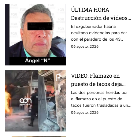
ÚLTIMA HORA |
Destrucción de videos
clave y amenazas a
El exgobernador habría
ocultado evidencias para dar
testigos por parte de
con el paradero de los 43
exgobernador Ángel
estudiantes desaparecidos de
06 agosto, 2026
Aguirre: FGR
Ayotzinapa.
VIDEO: Flamazo en
puesto de tacos deja
dos heridos en CDMX
Las dos personas heridas por
el flamazo en el puesto de
tacos fueron trasladadas a un
hospital para recibir atención
06 agosto, 2026
especializada; su vida no corre
peligro.