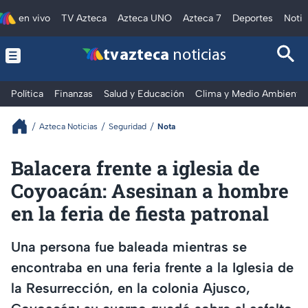
en vivo
TV Azteca
Azteca UNO
Azteca 7
Deportes
Notic
tv azteca
noticias
Política
Finanzas
Salud y Educación
Clima y Medio Ambiente
Azteca Noticias
Seguridad
Nota
Balacera frente a iglesia de
Coyoacán: Asesinan a hombre
en la feria de fiesta patronal
Una persona fue baleada mientras se
encontraba en una feria frente a la Iglesia de
la Resurrección, en la colonia Ajusco,