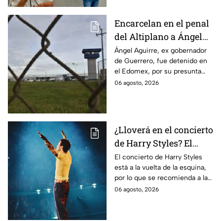
Encarcelan en el penal
del Altiplano a Ángel
Aguirre, ex gobernador
Ángel Aguirre, ex gobernador
de Guerrero, fue detenido en
de Guerrero por caso
el Edomex, por su presunta
Ayotzinapa
participación en la
06 agosto, 2026
desaparición de los 43
normalistas de Ayotzinapa.
¿Lloverá en el concierto
de Harry Styles? El
pronóstico del clima
El concierto de Harry Styles
está a la vuelta de la esquina,
para este viernes en
por lo que se recomienda a las
CDMX
y los fanáticos revisar el clima
06 agosto, 2026
en CDMX antes de salir de
casa.