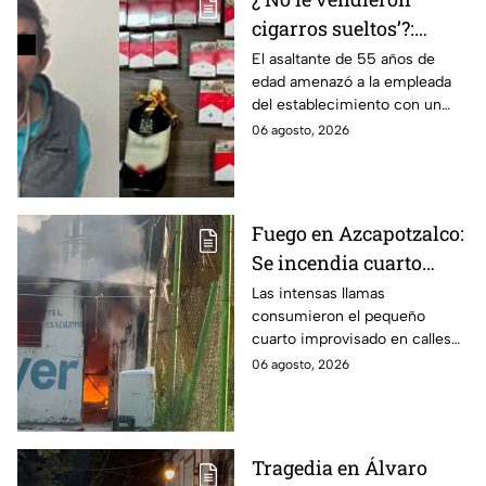
cigarros sueltos’?:
Detienen a hombre tras
El asaltante de 55 años de
edad amenazó a la empleada
asaltar una tienda y
del establecimiento con un
llevarse más de 30
arma de fuego, llevándose
06 agosto, 2026
cajetillas en Iztapalapa
cigarros y botellas de alcohol.
Fuego en Azcapotzalco:
Se incendia cuarto
improvisado en la
Las intensas llamas
consumieron el pequeño
Industrial Vallejo;
cuarto improvisado en calles
rompen cadenas para
de Azcapotzalco; bomberos
06 agosto, 2026
combatir las llamas
tuvieron que romper cadenas
para controlar el incendio.
Tragedia en Álvaro