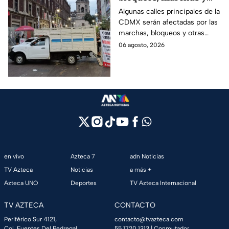
lluvias colapsan varias
Algunas calles principales de la
CDMX serán afectadas por las
avenidas
marchas, bloqueos y otras
protestas de este jueves;
06 agosto, 2026
conoce las rutas alternas y
evita el tráfico.
en vivo
Azteca 7
adn Noticias
TV Azteca
Noticias
a más +
Azteca UNO
Deportes
TV Azteca Internacional
TV AZTECA
CONTACTO
Periférico Sur 4121,
contacto@tvazteca.com
Col. Fuentes Del Pedregal,
55 1720 1313
| Conmutador