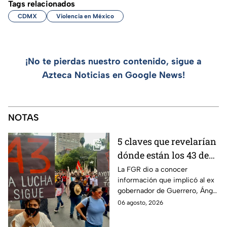
Tags relacionados
CDMX
Violencia en México
¡No te pierdas nuestro contenido, sigue a
Azteca Noticias en Google News!
NOTAS
5 claves que revelarían
dónde están los 43 de
Ayotzinapa tras
La FGR dio a conocer
información que implicó al ex
captura de Ángel
gobernador de Guerrero, Ángel
Aguirre, ex gobernador
Aguirre, quien fue detenido
06 agosto, 2026
de Guerrero
por su presunta relación con el
caso Ayotzinapa.