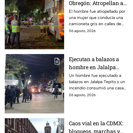
Obregón: Atropellan a
hombre en situación de
El hombre fue atropellado por
una mujer que conducía una
calle y queda prensado
camioneta gris en calles de
en San Ángel, CDMX
San Ángel; la responsable ya
06 agosto, 2026
fue detenida y llevada al
Ministerio Público.
Ejecutan a balazos a
hombre en Jalalpa
Tepito; hay un
Un hombre fue ejecutado a
balazos en Jalalpa Tepito y un
detenido, mientras
incendio consumió una casa
dormía
improvisada en pleno Centro
06 agosto, 2026
Histórico.
Caos vial en la CDMX:
bloqueos, marchas y