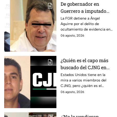
De gobernador en
Guerrero a imputado
por la "Verdad
La FGR detiene a Ángel
Aguirre por el delito de
Histórica"; Así fue como
ocultamiento de evidencia en
Ángel Aguirre obstruyó
el caso Ayotzinapa. Esta es la
06 agosto, 2026
la justicia en caso
línea del tiempo del caso que
Ayotzinapa
ocurrió bajo su gestión en el
estado.
¿Quién es el capo más
buscado del CJNG en
Estados Unidos?
Estados Unidos tiene en la
mira a varios miembros del
CJNG, pero ¿quién es el
miembro más buscado por el
06 agosto, 2026
que ofrecen 25 millones de
dólares?
¿‘No le vendieron