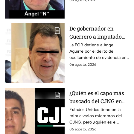
06 agosto, 2026
los 43 normalistas de
Ayotzinapa.
Ayotzinapa
De gobernador en
Guerrero a imputado
por la "Verdad
La FGR detiene a Ángel
Aguirre por el delito de
Histórica"; Así fue como
ocultamiento de evidencia en
Ángel Aguirre obstruyó
el caso Ayotzinapa. Esta es la
06 agosto, 2026
la justicia en caso
línea del tiempo del caso que
Ayotzinapa
ocurrió bajo su gestión en el
estado.
¿Quién es el capo más
buscado del CJNG en
Estados Unidos?
Estados Unidos tiene en la
mira a varios miembros del
CJNG, pero ¿quién es el
miembro más buscado por el
06 agosto, 2026