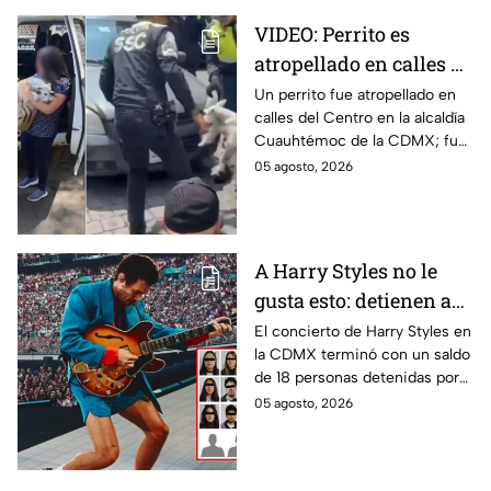
VIDEO: Perrito es
atropellado en calles de
la alcaldía
Un perrito fue atropellado en
calles del Centro en la alcaldía
Cuauhtémoc; policías
Cuauhtémoc de la CDMX; fue
lo rescatan y entregan
rescatado y resguardado por
05 agosto, 2026
a su dueña
policías de tránsito y
entregado a su dueña.
A Harry Styles no le
gusta esto: detienen a
18 tras concierto en
El concierto de Harry Styles en
la CDMX terminó con un saldo
CDMX
de 18 personas detenidas por
policías, quienes los esposaron
05 agosto, 2026
y presentaron ante las
autoridades.