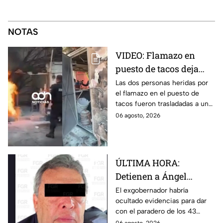
NOTAS
VIDEO: Flamazo en
puesto de tacos deja
dos personas heridas
Las dos personas heridas por
el flamazo en el puesto de
en la colonia Obrera;
tacos fueron trasladadas a un
así fue el momento de
hospital para recibir atención
06 agosto, 2026
la explosión
especializada; su vida no corre
peligro.
ÚLTIMA HORA:
Detienen a Ángel
Aguirre, exgobernador
El exgobernador habría
ocultado evidencias para dar
de Guerrero, por ocultar
con el paradero de los 43
evidencia para dar con
estudiantes desaparecidos de