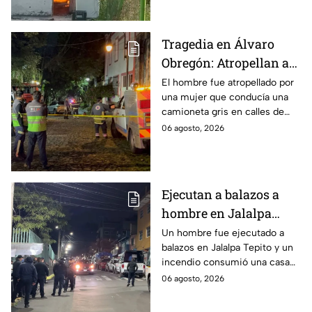
para controlar el incendio.
Tragedia en Álvaro
Obregón: Atropellan a
hombre en situación de
El hombre fue atropellado por
una mujer que conducía una
calle y queda prensado
camioneta gris en calles de
en San Ángel, CDMX
San Ángel; la responsable ya
06 agosto, 2026
fue detenida y llevada al
Ministerio Público.
Ejecutan a balazos a
hombre en Jalalpa
Tepito; hay un
Un hombre fue ejecutado a
balazos en Jalalpa Tepito y un
detenido, mientras
incendio consumió una casa
dormía
improvisada en pleno Centro
06 agosto, 2026
Histórico.