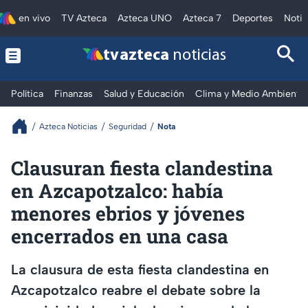
en vivo
TV Azteca
Azteca UNO
Azteca 7
Deportes
Notic
tv azteca
noticias
Política
Finanzas
Salud y Educación
Clima y Medio Ambiente
Azteca Noticias
Seguridad
Nota
Clausuran fiesta clandestina
en Azcapotzalco: había
menores ebrios y jóvenes
encerrados en una casa
La clausura de esta fiesta clandestina en
Azcapotzalco reabre el debate sobre la