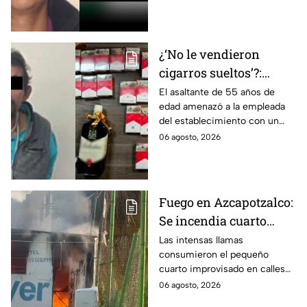
que ofrecen 25 millones de
dólares?
¿‘No le vendieron
cigarros sueltos’?:
Detienen a hombre tras
El asaltante de 55 años de
edad amenazó a la empleada
asaltar una tienda y
del establecimiento con un
llevarse más de 30
arma de fuego, llevándose
06 agosto, 2026
cajetillas en Iztapalapa
cigarros y botellas de alcohol.
Fuego en Azcapotzalco:
Se incendia cuarto
improvisado en la
Las intensas llamas
consumieron el pequeño
Industrial Vallejo;
cuarto improvisado en calles
rompen cadenas para
de Azcapotzalco; bomberos
06 agosto, 2026
combatir las llamas
tuvieron que romper cadenas