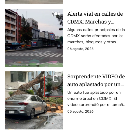
Alerta vial en calles de
CDMX: Marchas y
bloqueos afectan
Algunas calles principales de la
CDMX serán afectadas por las
circulación este jueves;
marchas, bloqueos y otras
rutas alternas
protestas de este jueves;
06 agosto, 2026
conoce las rutas alternas y
evita el tráfico.
Sorprendente VIDEO de
auto aplastado por un
árbol en CDMX: así fue
Un auto fue aplastado por un
enorme árbol en CDMX. El
el momento exacto
video sorprendió por el tamaño
del árbol que dejó destruido el
05 agosto, 2026
vehículo en la alcaldía Benito
Juárez.