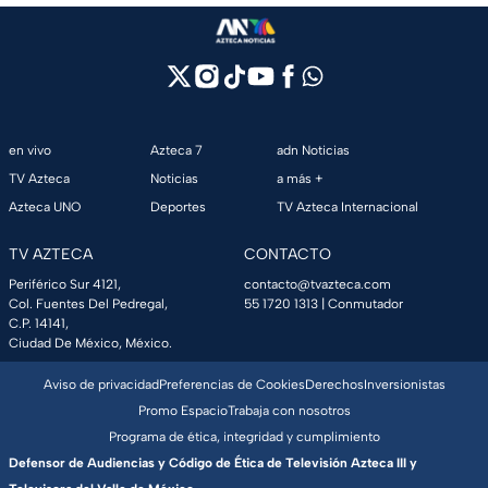
en vivo
Azteca 7
adn Noticias
TV Azteca
Noticias
a más +
Azteca UNO
Deportes
TV Azteca Internacional
TV AZTECA
CONTACTO
Periférico Sur 4121,
contacto@tvazteca.com
Col. Fuentes Del Pedregal,
55 1720 1313
| Conmutador
C.P. 14141,
Ciudad De México, México.
Aviso de privacidad
Preferencias de Cookies
Derechos
Inversionistas
Promo Espacio
Trabaja con nosotros
Programa de ética, integridad y cumplimiento
Defensor de Audiencias y Código de Ética de Televisión Azteca III y