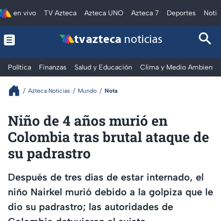
en vivo
TV Azteca
Azteca UNO
Azteca 7
Deportes
Notic
tv azteca
noticias
Política
Finanzas
Salud y Educación
Clima y Medio Ambiente
Azteca Noticias
Mundo
Nota
Niño de 4 años murió en
Colombia tras brutal ataque de
su padrastro
Después de tres días de estar internado, el
niño Nairkel murió debido a la golpiza que le
dio su padrastro; las autoridades de