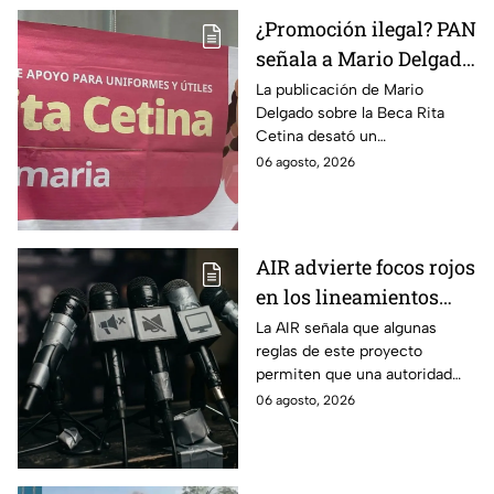
¿Promoción ilegal? PAN
señala a Mario Delgado
por publicación sobre
La publicación de Mario
Delgado sobre la Beca Rita
la Beca Rita Cetina
Cetina desató un
enfrentamiento entre Morena
06 agosto, 2026
y el PAN, que acusa posible
promoción personalizada y
hasta peculado.
AIR advierte focos rojos
en los lineamientos
para proteger a las
La AIR señala que algunas
reglas de este proyecto
audiencias
permiten que una autoridad
gubernamental supervise,
06 agosto, 2026
revise y hasta castigue el
contenido que transmiten los
medios.