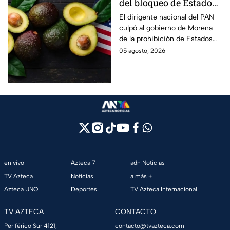
del bloqueo de Estados
Unidos al aguacate de
El dirigente nacional del PAN
culpó al gobierno de Morena
Michoacán
de la prohibición de Estados
Unidos para exportar aguacate
05 agosto, 2026
de Michoacán.
en vivo
Azteca 7
adn Noticias
TV Azteca
Noticias
a más +
Azteca UNO
Deportes
TV Azteca Internacional
TV AZTECA
CONTACTO
Periférico Sur 4121,
contacto@tvazteca.com