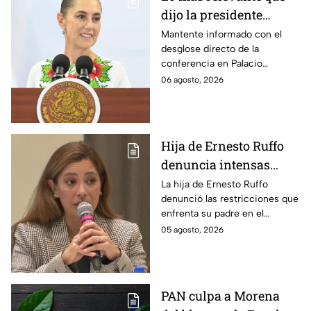
dijo la presidente
Claudia Sheinbaum
Mantente informado con el
desglose directo de la
hoy jueves 6 de agosto
conferencia en Palacio
en la mañanera
Nacional este jueves 6 de
06 agosto, 2026
agosto. Descubre las medidas
anunciadas por la presidente
en tiempo real.
Hija de Ernesto Ruffo
denuncia intensas
restricciones en el
La hija de Ernesto Ruffo
denunció las restricciones que
Altiplano; buscan que
enfrenta su padre en el
salga del penal
Altiplano y anunció que
05 agosto, 2026
buscarán un amparo para que
continúe su proceso en prisión
domiciliaria.
PAN culpa a Morena