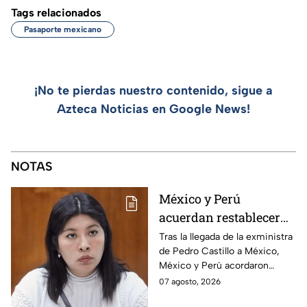
Tags relacionados
Pasaporte mexicano
¡No te pierdas nuestro contenido, sigue a
Azteca Noticias en Google News!
NOTAS
México y Perú
acuerdan restablecer
relaciones
Tras la llegada de la exministra
de Pedro Castillo a México,
diplomáticas tras
México y Perú acordaron
llegada de Betssy
reanudar relaciones desde
07 agosto, 2026
Chávez al país
aquella ruptura en noviembre