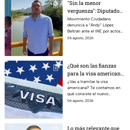
"Sin la menor
verguenza": Diputado
Juan Zavala denuncia
Movimiento Ciudadano
denuncia a “Andy” López
ante el INE a Andy
Beltrán ante el INE por actos
López Beltrán por
anticipados de campaña en
06 agosto, 2026
campaña anticipada en
Tabasco.
Tabasco
¿Qué son las fianzas
para la visa americana
y por qué causan tanta
¿Vas a tramitar la visa
americana? Te contamos en
controversia?
qué consiste el nuevo
programa de fianzas
06 agosto, 2026
reembolsables de hasta 15 mil
dólares y a qué países aplica.
Lo más relevante que