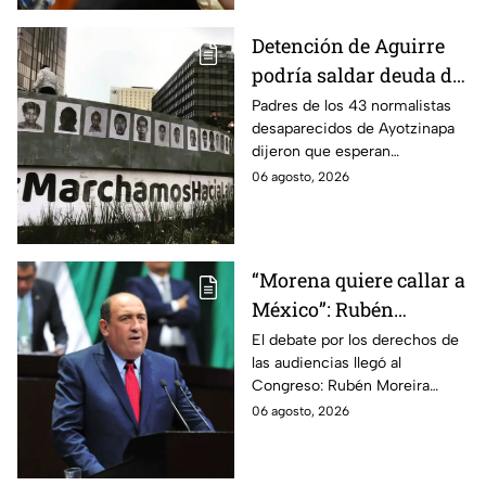
Detención de Aguirre
podría saldar deuda de
justicia: padres de los
Padres de los 43 normalistas
desaparecidos de Ayotzinapa
43 de Ayotzinapa
dijeron que esperan
información oficial sobre la
06 agosto, 2026
detención de Ángel Aguirre,
quien ya está en el penal del
Altiplano.
“Morena quiere callar a
México”: Rubén
Moreira pide frenar
El debate por los derechos de
las audiencias llegó al
discusión de
Congreso: Rubén Moreira
lineamientos de
reclama una consulta con
06 agosto, 2026
audiencias hasta
voces del sector de
escuchar a periodistas
comunicación.
y expertos