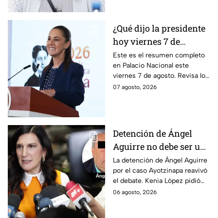
de 2025.
¿Qué dijo la presidente
hoy viernes 7 de
agosto? Resumen EN
Este es el resumen completo
en Palacio Nacional este
VIVO
viernes 7 de agosto. Revisa los
datos presentados y las
07 agosto, 2026
respuestas de la presidente al
momento.
Detención de Ángel
Aguirre no debe ser un
distractor, pide Kenia
La detención de Ángel Aguirre
por el caso Ayotzinapa reavivó
López; exige justicia
el debate. Kenia López pidió
por caso Ayotzinapa
que no sea un distractor
06 agosto, 2026
político, sino justicia para las
familias.