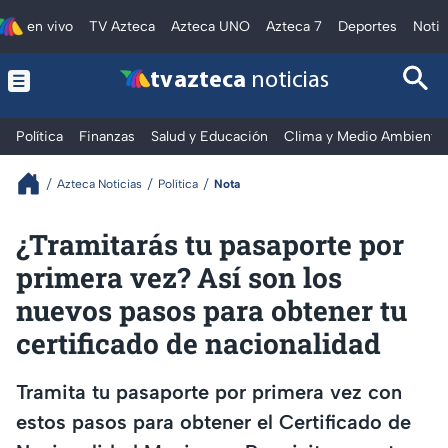
en vivo
TV Azteca
Azteca UNO
Azteca 7
Deportes
Notic
tv azteca
noticias
Política
Finanzas
Salud y Educación
Clima y Medio Ambiente
Azteca Noticias
Política
Nota
¿Tramitarás tu pasaporte por
primera vez? Así son los
nuevos pasos para obtener tu
certificado de nacionalidad
Tramita tu pasaporte por primera vez con
estos pasos para obtener el Certificado de