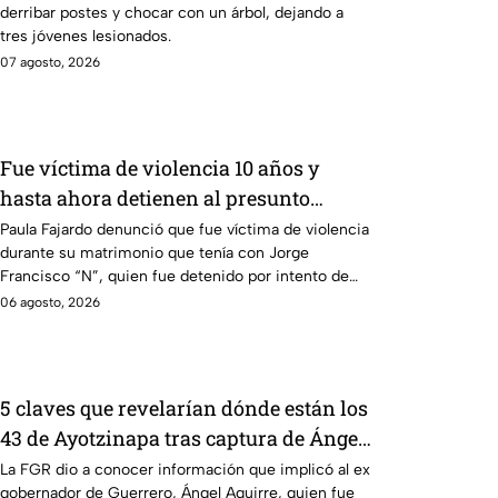
derribar postes y chocar con un árbol, dejando a
dormía
tres jóvenes lesionados.
07 agosto, 2026
Fue víctima de violencia 10 años y
hasta ahora detienen al presunto
agresor: el caso de Paula Fajardo
Paula Fajardo denunció que fue víctima de violencia
durante su matrimonio que tenía con Jorge
Francisco “N”, quien fue detenido por intento de
feminicidio.
06 agosto, 2026
5 claves que revelarían dónde están los
43 de Ayotzinapa tras captura de Ángel
Aguirre, ex gobernador de Guerrero
La FGR dio a conocer información que implicó al ex
gobernador de Guerrero, Ángel Aguirre, quien fue