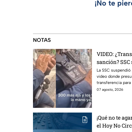
¡No te pie
NOTAS
VIDEO: ¿Trans
sanción? SSC 
investigación
La SSC suspendió a
video donde presu
transferencia para
Internos ya investi
07 agosto, 2026
¡Qué no te agar
el Hoy No Circ