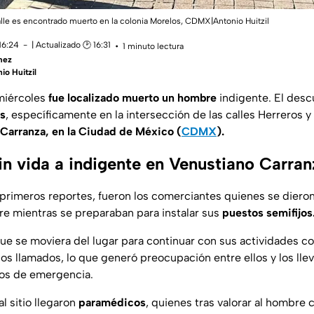
lle es encontrado muerto en la colonia Morelos, CDMX|Antonio Huitzil
16:24
| Actualizado 🕑 16:31
1 minuto lectura
mez
io Huitzil
miércoles
fue localizado muerto un hombre
indigente. El desc
os
, específicamente en la intersección de las calles Herreros y 
Carranza, en la Ciudad de México (
CDMX
).
in vida a indigente en Venustiano Carran
primeros reportes, fueron los comerciantes quienes se dieron
e mientras se preparaban para instalar sus
puestos semifijos
que se moviera del lugar para continuar con sus actividades co
os llamados, lo que generó preocupación entre ellos y los llevó
ios de emergencia.
l sitio llegaron
paramédicos
, quienes tras valorar al hombre