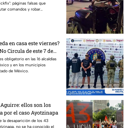
ckfix": páginas falsas que
ckfix"
utar comandos y robar
equipo.
eda en casa este viernes?
No Circula de este 7 de
s obligatorio en las 16 alcaldías
xico y en los municipios
tado de México.
Aguirre: ellos son los
pa por el caso Ayotzinapa
e la desaparición de los 43
tzinapa, no se ha conocido el