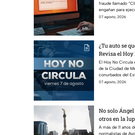
fraude llamado “Cli
peligroso "Cli
engañan para ejec
información de tu 
07 agosto, 2026
¿Tu auto se qu
Revisa el Hoy 
agosto
El Hoy No Circula e
de la Ciudad de Mé
conurbados del Es
07 agosto, 2026
No solo Ángel 
otros en la lu
A más de 11 años d
normalistas de Ayo