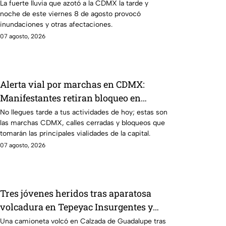
de agosto
La fuerte lluvia que azotó a la CDMX la tarde y
noche de este viernes 8 de agosto provocó
inundaciones y otras afectaciones.
07 agosto, 2026
Alerta vial por marchas en CDMX:
Manifestantes retiran bloqueo en
Canela y Eje 3 Sur, colonia Granjas
No llegues tarde a tus actividades de hoy; estas son
las marchas CDMX, calles cerradas y bloqueos que
México
tomarán las principales vialidades de la capital.
07 agosto, 2026
Tres jóvenes heridos tras aparatosa
volcadura en Tepeyac Insurgentes y
operativo en la Juárez, mientras
Una camioneta volcó en Calzada de Guadalupe tras