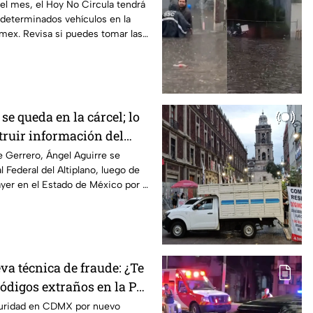
el mes, el Hoy No Circula tendrá
 determinados vehículos en la
ex. Revisa si puedes tomar las
se queda en la cárcel; lo
truir información del
pa
 Gerrero, Ángel Aguirre se
 Federal del Altiplano, luego de
yer en el Estado de México por el
va técnica de fraude: ¿Te
ódigos extraños en la PC?
as ser víctima del
guridad en CDMX por nuevo