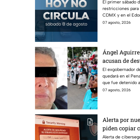
mes
El primer sábado d
restricciones para
CDMX y en el Edom
llaves y arrancar.
07 agosto, 2026
Ángel Aguirre 
acusan de des
caso Ayotzina
El exgobernador de
quedará en el Penal
que fue detenido a
caso Ayotzinapa.
07 agosto, 2026
Alerta por nue
piden copiar c
Cuidado, podrí
Alerta de ciberse