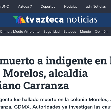
a UNO
Azteca 7
Deportes
Noticias
adn Noticias
tv azteca
noticias
Clima y Medio Ambiente
Seguridad
Estados
Mundo
Opinión
muerto a indigente en 
 Morelos, alcaldía
iano Carranza
ente fue hallado muerto en la colonia Morelos, 
ranza, CDMX. Autoridades ya investigan las cau