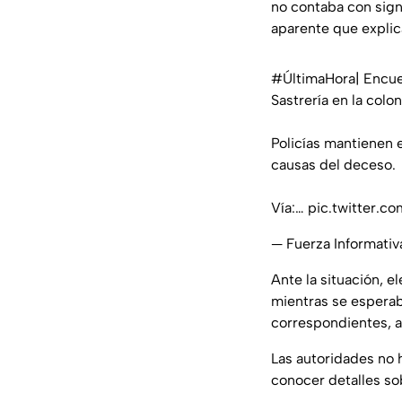
no contaba con sign
aparente que explic
#ÚltimaHora
| Encue
Sastrería en la colo
Policías mantienen e
causas del deceso.
Vía:…
pic.twitter.
— Fuerza Informati
Ante la situación, e
mientras se esperaba
correspondientes, 
Las autoridades no 
conocer detalles so