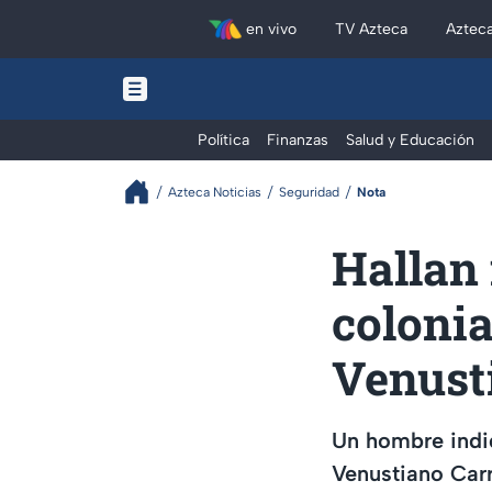
en vivo
TV Azteca
Aztec
Política
Finanzas
Salud y Educación
Azteca Noticias
Seguridad
Nota
Hallan 
colonia
Venust
Un hombre indig
Venustiano Car