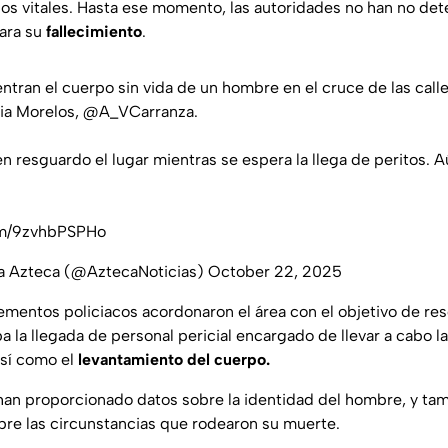
os vitales. Hasta ese momento, las autoridades no han no de
ara su
fallecimiento
.
ntran el cuerpo sin vida de un hombre en el cruce de las call
nia Morelos,
@A_VCarranza
.
n resguardo el lugar mientras se espera la llega de peritos. A
com/9zvhbPSPHo
va Azteca (@AztecaNoticias)
October 22, 2025
lementos policiacos acordonaron el área con el objetivo de re
 la llegada de personal pericial encargado de llevar a cabo la
así como el
levantamiento del cuerpo.
han proporcionado datos sobre la identidad del hombre, y ta
bre las circunstancias que rodearon su muerte.