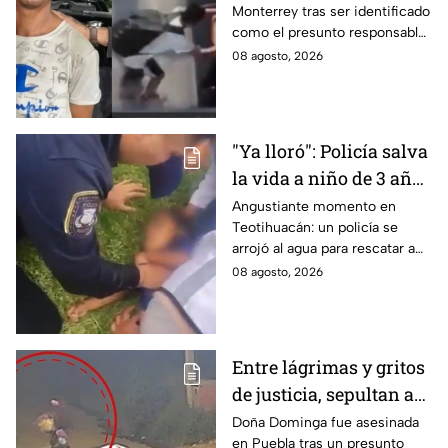
Monterrey tras ser identificado
su muerte en
como el presunto responsable
Monterrey
de la muerte de un adulto
08 agosto, 2026
mayor al empujarlo contra un
tráiler.
"Ya lloró": Policía salva
la vida a niño de 3 años
que cayó a un lago en
Angustiante momento en
Teotihuacán: un policía se
Teotihuacán; aplicó
arrojó al agua para rescatar a
RCP (VIDEO)
un pequeño que no respiraba y
08 agosto, 2026
logró revivirlo con maniobras
de RCP.
Entre lágrimas y gritos
de justicia, sepultan a
doña Dominga, la
Doña Dominga fue asesinada
en Puebla tras un presunto