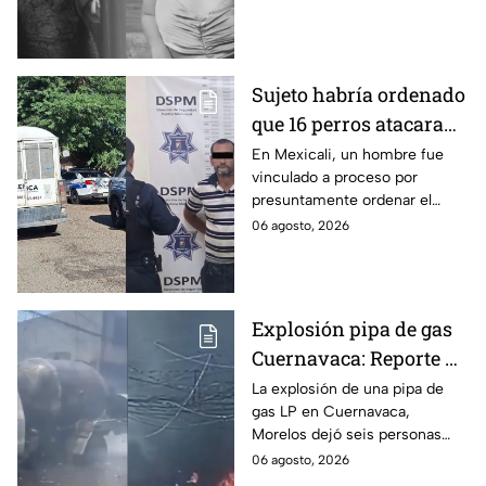
menor cuando ella tenía
apenas 6 años.
Sujeto habría ordenado
que 16 perros atacaran
a su hermana con
En Mexicali, un hombre fue
vinculado a proceso por
discapacidad en
presuntamente ordenar el
Mexicali, BC
ataque de 16 perros contra su
06 agosto, 2026
hermana, quien tenía
discapacidad auditiva.
Explosión pipa de gas
Cuernavaca: Reporte de
víctimas tras estallido
La explosión de una pipa de
gas LP en Cuernavaca,
en Morelos
Morelos dejó seis personas
hospitalizadas. IMSS informó
06 agosto, 2026
que las pacientes siguen