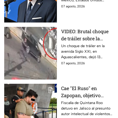
México, Estados Unidos
motivos de seguridad
reanudará parcialmente sus
07 agosto, 2026
actividades en Michoacán a
partir del 8 de agosto.
VIDEO: Brutal choque
de tráiler sobre la
avenida Siglo XXI en
Un choque de tráiler en la
avenida Siglo XXI, en
Aguascalientes deja
Aguascalientes, dejó 13
varios heridos y
heridos y varios vehículos
07 agosto, 2026
destrozos
destrozados; el conductor fue
detenido tras la carambola.
Cae "El Ruso" en
Zapopan, objetivo
prioritario en Playa del
Fiscalía de Quintana Roo
detuvo en Jalisco al presunto
Carmen
autor intelectual de violentos