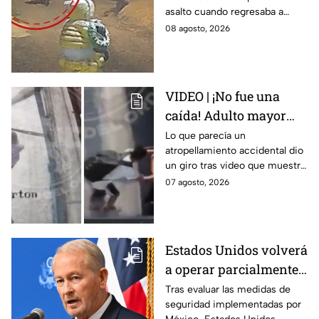
abuelita asesinada tras
asalto cuando regresaba a
asalto en Amozoc,
casa; familiares y amigos la
08 agosto, 2026
Puebla
despidieron entre lágrimas y
exigieron justicia.
VIDEO | ¡No fue una
caída! Adulto mayor
muere atropellado por
Lo que parecía un
atropellamiento accidental dio
tráiler; joven lo empujó
un giro tras video que muestra
en Monterrey
cómo un joven empujó a
07 agosto, 2026
adulto mayor antes de ser
arrollado por un tráiler en
Monterrey.
Estados Unidos volverá
a operar parcialmente
en Michoacán tras
Tras evaluar las medidas de
seguridad implementadas por
suspensión por