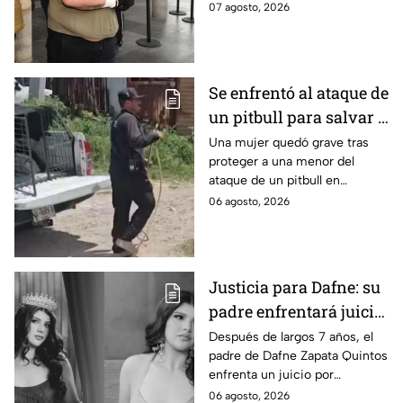
ataques en fraccionamientos
07 agosto, 2026
de Playa del Carmen.
Se enfrentó al ataque de
un pitbull para salvar a
una menor; hoy lucha
Una mujer quedó grave tras
proteger a una menor del
por su vida en Zapopan
ataque de un pitbull en
Zapopan; la víctima sufrió
06 agosto, 2026
severas mordeduras y existe
riesgo de que pierda un brazo.
Justicia para Dafne: su
padre enfrentará juicio
por presunto abuso
Después de largos 7 años, el
padre de Dafne Zapata Quintos
cometido en 2019 en
enfrenta un juicio por
Tamaulipas
presuntamente abusar de la
06 agosto, 2026