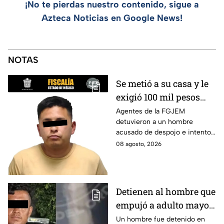
¡No te pierdas nuestro contenido, sigue a
Azteca Noticias en Google News!
NOTAS
Se metió a su casa y le
exigió 100 mil pesos
para devolvérsela; cae
Agentes de la FGJEM
detuvieron a un hombre
otro por despojo en
acusado de despojo e intento
Edomex
de extorsión en el Edomex.
08 agosto, 2026
Detienen al hombre que
empujó a adulto mayor
contra tráiler; provocó
Un hombre fue detenido en