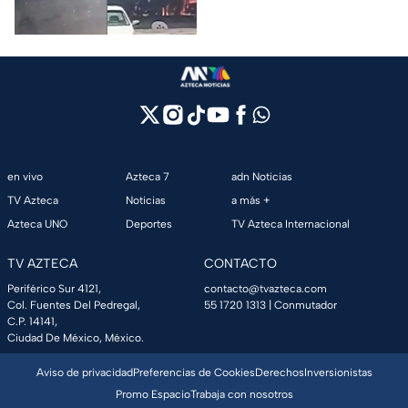
internadas y aún no hay parte
médico.
en vivo
Azteca 7
adn Noticias
TV Azteca
Noticias
a más +
Azteca UNO
Deportes
TV Azteca Internacional
TV AZTECA
CONTACTO
Periférico Sur 4121,
contacto@tvazteca.com
Col. Fuentes Del Pedregal,
55 1720 1313
| Conmutador
C.P. 14141,
Ciudad De México, México.
Aviso de privacidad
Preferencias de Cookies
Derechos
Inversionistas
Promo Espacio
Trabaja con nosotros