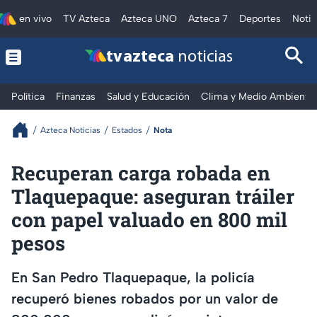
en vivo
TV Azteca
Azteca UNO
Azteca 7
Deportes
Notic
tv azteca
noticias
Política
Finanzas
Salud y Educación
Clima y Medio Ambiente
Azteca Noticias
Estados
Nota
Recuperan carga robada en
Tlaquepaque: aseguran tráiler
con papel valuado en 800 mil
pesos
En San Pedro Tlaquepaque, la policía
recuperó bienes robados por un valor de