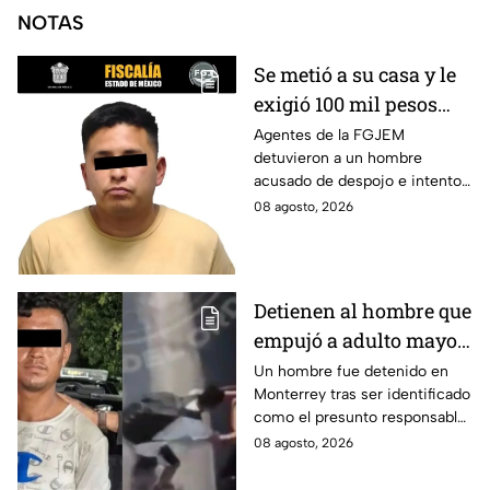
NOTAS
Se metió a su casa y le
exigió 100 mil pesos
para devolvérsela; cae
Agentes de la FGJEM
detuvieron a un hombre
otro por despojo en
acusado de despojo e intento
Edomex
de extorsión en el Edomex.
08 agosto, 2026
Detienen al hombre que
empujó a adulto mayor
contra tráiler; provocó
Un hombre fue detenido en
Monterrey tras ser identificado
su muerte en
como el presunto responsable
Monterrey
de la muerte de un adulto
08 agosto, 2026
mayor al empujarlo contra un
tráiler.