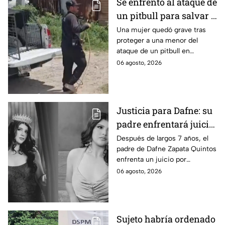
Se enfrentó al ataque de
un pitbull para salvar a
una menor; hoy lucha
Una mujer quedó grave tras
proteger a una menor del
por su vida en Zapopan
ataque de un pitbull en
Zapopan; la víctima sufrió
06 agosto, 2026
severas mordeduras y existe
riesgo de que pierda un brazo.
Justicia para Dafne: su
padre enfrentará juicio
por presunto abuso
Después de largos 7 años, el
padre de Dafne Zapata Quintos
cometido en 2019 en
enfrenta un juicio por
Tamaulipas
presuntamente abusar de la
06 agosto, 2026
menor cuando ella tenía
apenas 6 años.
Sujeto habría ordenado