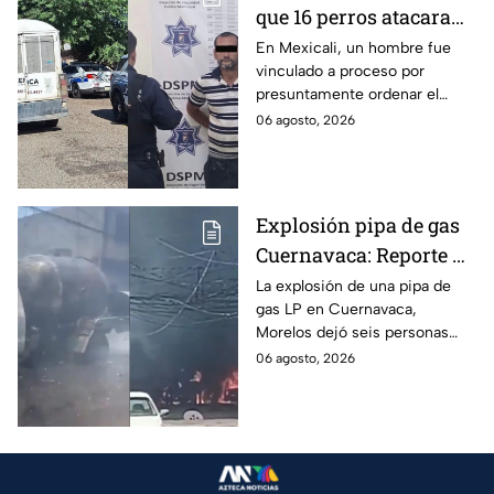
que 16 perros atacaran
a su hermana con
En Mexicali, un hombre fue
vinculado a proceso por
discapacidad en
presuntamente ordenar el
Mexicali, BC
ataque de 16 perros contra su
06 agosto, 2026
hermana, quien tenía
discapacidad auditiva.
Explosión pipa de gas
Cuernavaca: Reporte de
víctimas tras estallido
La explosión de una pipa de
gas LP en Cuernavaca,
en Morelos
Morelos dejó seis personas
hospitalizadas. IMSS informó
06 agosto, 2026
que las pacientes siguen
internadas y aún no hay parte
médico.