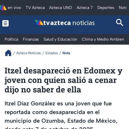
en vivo
TV Azteca
Azteca UNO
Azteca 7
Deportes
Notic
tv azteca
noticias
Política
Finanzas
Salud y Educación
Clima y Medio Ambiente
Azteca Noticias
Estados
Nota
Itzel desapareció en Edomex y
joven con quien salió a cenar
dijo no saber de ella
Itzel Díaz González es una joven que fue
reportada como desaparecida en el
municipio de Ozumba, Estado de México,