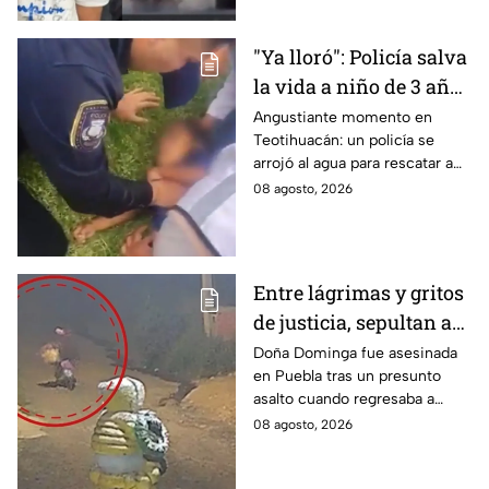
"Ya lloró": Policía salva
la vida a niño de 3 años
que cayó a un lago en
Angustiante momento en
Teotihuacán: un policía se
Teotihuacán; aplicó
arrojó al agua para rescatar a
RCP (VIDEO)
un pequeño que no respiraba y
08 agosto, 2026
logró revivirlo con maniobras
de RCP.
Entre lágrimas y gritos
de justicia, sepultan a
doña Dominga, la
Doña Dominga fue asesinada
en Puebla tras un presunto
abuelita asesinada tras
asalto cuando regresaba a
asalto en Amozoc,
casa; familiares y amigos la
08 agosto, 2026
Puebla
despidieron entre lágrimas y
exigieron justicia.