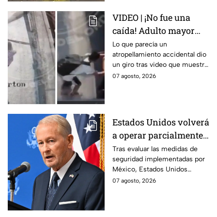
VIDEO | ¡No fue una
caída! Adulto mayor
muere atropellado por
Lo que parecía un
atropellamiento accidental dio
tráiler; joven lo empujó
un giro tras video que muestra
en Monterrey
cómo un joven empujó a
07 agosto, 2026
adulto mayor antes de ser
arrollado por un tráiler en
Monterrey.
Estados Unidos volverá
a operar parcialmente
en Michoacán tras
Tras evaluar las medidas de
seguridad implementadas por
suspensión por
México, Estados Unidos
motivos de seguridad
reanudará parcialmente sus
07 agosto, 2026
actividades en Michoacán a
partir del 8 de agosto.