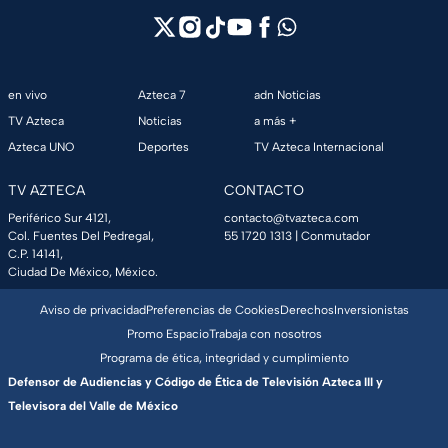
en vivo
Azteca 7
adn Noticias
TV Azteca
Noticias
a más +
Azteca UNO
Deportes
TV Azteca Internacional
TV AZTECA
CONTACTO
Periférico Sur 4121,
contacto@tvazteca.com
Col. Fuentes Del Pedregal,
55 1720 1313
| Conmutador
C.P. 14141,
Ciudad De México, México.
Aviso de privacidad
Preferencias de Cookies
Derechos
Inversionistas
Promo Espacio
Trabaja con nosotros
Programa de ética, integridad y cumplimiento
Defensor de Audiencias y Código de Ética de Televisión Azteca III y
Televisora del Valle de México