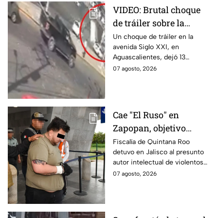
VIDEO: Brutal choque
de tráiler sobre la
avenida Siglo XXI en
Un choque de tráiler en la
avenida Siglo XXI, en
Aguascalientes deja
Aguascalientes, dejó 13
varios heridos y
heridos y varios vehículos
07 agosto, 2026
destrozos
destrozados; el conductor fue
detenido tras la carambola.
Cae "El Ruso" en
Zapopan, objetivo
prioritario en Playa del
Fiscalía de Quintana Roo
detuvo en Jalisco al presunto
Carmen
autor intelectual de violentos
ataques en fraccionamientos
07 agosto, 2026
de Playa del Carmen.