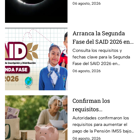
observar durante el eclipse
06 agosto, 2026
12 de agosto?
solar 2026 este próximo 12 de
agosto.
Arranca la Segunda
Fase del SAID 2026 en
Edomex para grados
Consulta los requisitos y
fechas clave para la Segunda
intermedios: Fechas
Fase del SAID 2026 en
clave y requisitos para
Edomex y asegura el traslado
06 agosto, 2026
cambios de escuela
escolar de tus hijos para el
próximo ciclo escolar.
Confirman los
requisitos
indispensables para
Autoridades confirmaron los
requisitos para aumentar el
incrementar el pago de
pago de la Pensión IMSS bajo
la Pensión IMSS bajo el
la Ley 73, ¿cuáles son?
06 agosto, 2026