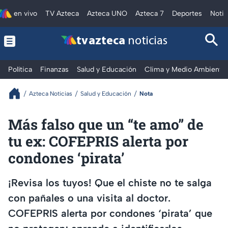
en vivo
TV Azteca
Azteca UNO
Azteca 7
Deportes
Notic
tv azteca
noticias
Política
Finanzas
Salud y Educación
Clima y Medio Ambiente
Azteca Noticias
Salud y Educación
Nota
Más falso que un “te amo” de
tu ex: COFEPRIS alerta por
condones ‘pirata’
¡Revisa los tuyos! Que el chiste no te salga
con pañales o una visita al doctor.
COFEPRIS alerta por condones ‘pirata’ que