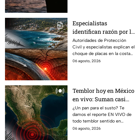
México?
Especialistas
identifican razón por la
que tiembla tanto en
Autoridades de Protección
Civil y especialistas explican el
Guerrero
choque de placas en la costa
de Guerrero; ¿cuál es el sismo
06 agosto, 2026
más grande sentido en el
estado?
Temblor hoy en México
en vivo: Suman casi
mil 500 réplicas del
¿Un pan para el susto? Te
damos el reporte EN VIVO de
sismo ocurrido en
todo temblor sentido en
Chiapas
México con epicentro,
06 agosto, 2026
magnitud e información de