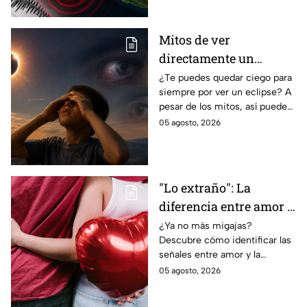
autoridades.
Mitos de ver
directamente un
eclipse parcial: así
¿Te puedes quedar ciego para
siempre por ver un eclipse? A
puedes observarlo de
pesar de los mitos, así puedes
forma segura
observar un eclipse parcial y
05 agosto, 2026
total de forma segura.
"Lo extraño": La
diferencia entre amor y
dependencia
¿Ya no más migajas?
Descubre cómo identificar las
emocional
señales entre amor y la
dependencia emocional. Estos
05 agosto, 2026
son los puntos clave para salir
de una relación inestable.