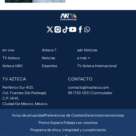
en vivo
Azteca 7
adn Noticias
TV Azteca
Noticias
a más +
Azteca UNO
Deportes
TV Azteca Internacional
TV AZTECA
CONTACTO
Periférico Sur 4121,
contacto@tvazteca.com
Col. Fuentes Del Pedregal,
55 1720 1313
| Conmutador
C.P. 14141,
Ciudad De México, México.
Aviso de privacidad
Preferencias de Cookies
Derechos
Inversionistas
Promo Espacio
Trabaja con nosotros
Programa de ética, integridad y cumplimiento