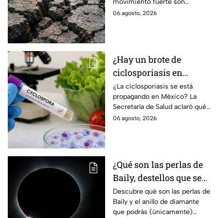
movimiento fuerte son
réplicas
réplicas. Científicos explican
06 agosto, 2026
qué es un enjambre sísmico y
qué significa.
¿Hay un brote de
ciclosporiasis en
México? Salud rompe
¿La ciclosporiasis se está
propagando en México? La
el silencio tras 33 casos
Secretaría de Salud aclaró qué
detectados
ocurre tras la detección de 33
06 agosto, 2026
casos y explicó por qué
descarta un brote.
¿Qué son las perlas de
Baily, destellos que se
podrán ver
Descubre qué son las perlas de
Baily y el anillo de diamante
ÚNICAMENTE durante
que podrás (únicamente)
el eclipse solar 2026 del