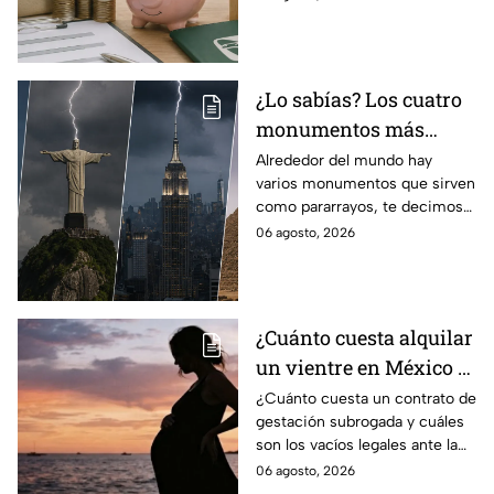
régimen de la Ley 73
¿Lo sabías? Los cuatro
monumentos más
famosos del mundo que
Alrededor del mundo hay
varios monumentos que sirven
también funcionan
como pararrayos, te decimos
como pararrayos
los cuatro más icónicos y
06 agosto, 2026
cómo es que adquieren esta
función.
¿Cuánto cuesta alquilar
un vientre en México y
en qué estados se
¿Cuánto cuesta un contrato de
gestación subrogada y cuáles
permite la gestación
son los vacíos legales ante la
subrogada?
falta de una ley federal que
06 agosto, 2026
regule esta práctica en