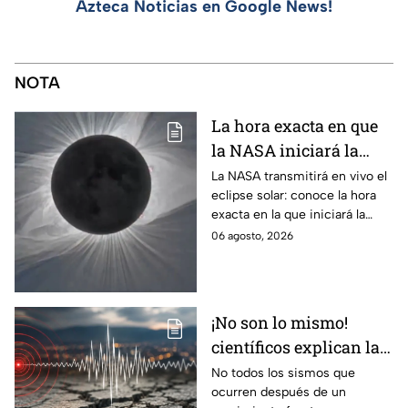
Azteca Noticias en Google News!
NOTA
La hora exacta en que
la NASA iniciará la
transmisión en vivo
La NASA transmitirá en vivo el
eclipse solar: conoce la hora
del eclipse solar
exacta en la que iniciará la
cobertura para no perderte de
06 agosto, 2026
este fenómeno astronómico
único.
¡No son lo mismo!
científicos explican las
diferencias entre
No todos los sismos que
ocurren después de un
enjambre sísmico y