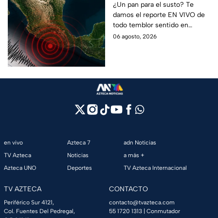
mil 500 réplicas del
¿Un pan para el susto? Te
damos el reporte EN VIVO de
sismo ocurrido en
todo temblor sentido en
Chiapas
México con epicentro,
06 agosto, 2026
magnitud e información de
autoridades.
en vivo
Azteca 7
adn Noticias
TV Azteca
Noticias
a más +
Azteca UNO
Deportes
TV Azteca Internacional
TV AZTECA
CONTACTO
Periférico Sur 4121,
contacto@tvazteca.com
Col. Fuentes Del Pedregal,
55 1720 1313
| Conmutador