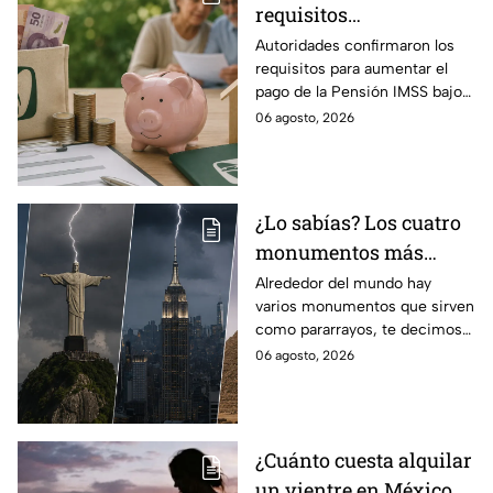
requisitos
indispensables para
Autoridades confirmaron los
requisitos para aumentar el
incrementar el pago de
pago de la Pensión IMSS bajo
la Pensión IMSS bajo el
la Ley 73, ¿cuáles son?
06 agosto, 2026
régimen de la Ley 73
¿Lo sabías? Los cuatro
monumentos más
famosos del mundo que
Alrededor del mundo hay
varios monumentos que sirven
también funcionan
como pararrayos, te decimos
como pararrayos
los cuatro más icónicos y
06 agosto, 2026
cómo es que adquieren esta
función.
¿Cuánto cuesta alquilar
un vientre en México y