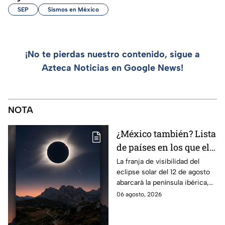
SEP
Sismos en México
¡No te pierdas nuestro contenido, sigue a
Azteca Noticias en Google News!
NOTA
¿México también? Lista
de países en los que el
12 de agosto se verá el
La franja de visibilidad del
eclipse solar del 12 de agosto
eclipse solar total y en
abarcará la península ibérica,
los que será parcial
por lo que solo podrá
06 agosto, 2026
observarse de manera total en
algunas ciudades.