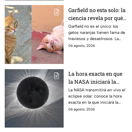
Garfield no esta solo: la
ciencia revela por qué
los gatos naranjas
Garfield no es el único: los
gatos naranjas tienen fama de
tienen tanta fama de
traviesos y desastrosos. La
hacer "desastres"
ciencia explica qué hay detrás
06 agosto, 2026
de su color y peculiar
reputación.
La hora exacta en que
la NASA iniciará la
transmisión en vivo
La NASA transmitirá en vivo el
eclipse solar: conoce la hora
del eclipse solar
exacta en la que iniciará la
cobertura para no perderte de
06 agosto, 2026
este fenómeno astronómico
único.