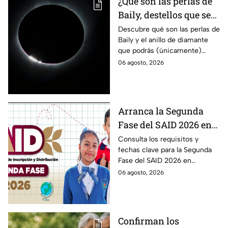
¿Qué son las perlas de
Baily, destellos que se
podrán ver
Descubre qué son las perlas de
Baily y el anillo de diamante
ÚNICAMENTE durante
que podrás (únicamente)
el eclipse solar 2026 del
observar durante el eclipse
06 agosto, 2026
12 de agosto?
solar 2026 este próximo 12 de
agosto.
Arranca la Segunda
Fase del SAID 2026 en
Edomex para grados
Consulta los requisitos y
fechas clave para la Segunda
intermedios: Fechas
Fase del SAID 2026 en
clave y requisitos para
Edomex y asegura el traslado
06 agosto, 2026
cambios de escuela
escolar de tus hijos para el
próximo ciclo escolar.
Confirman los