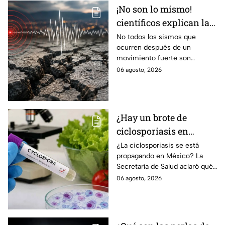
¡No son lo mismo!
científicos explican las
diferencias entre
No todos los sismos que
ocurren después de un
enjambre sísmico y
movimiento fuerte son
réplicas
réplicas. Científicos explican
06 agosto, 2026
qué es un enjambre sísmico y
qué significa.
¿Hay un brote de
ciclosporiasis en
México? Salud rompe
¿La ciclosporiasis se está
propagando en México? La
el silencio tras 33 casos
Secretaría de Salud aclaró qué
detectados
ocurre tras la detección de 33
06 agosto, 2026
casos y explicó por qué
descarta un brote.