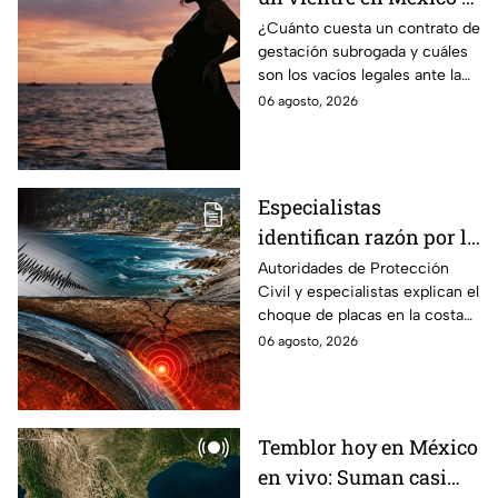
en qué estados se
¿Cuánto cuesta un contrato de
gestación subrogada y cuáles
permite la gestación
son los vacíos legales ante la
subrogada?
falta de una ley federal que
06 agosto, 2026
regule esta práctica en
México?
Especialistas
identifican razón por la
que tiembla tanto en
Autoridades de Protección
Civil y especialistas explican el
Guerrero
choque de placas en la costa
de Guerrero; ¿cuál es el sismo
06 agosto, 2026
más grande sentido en el
estado?
Temblor hoy en México
en vivo: Suman casi