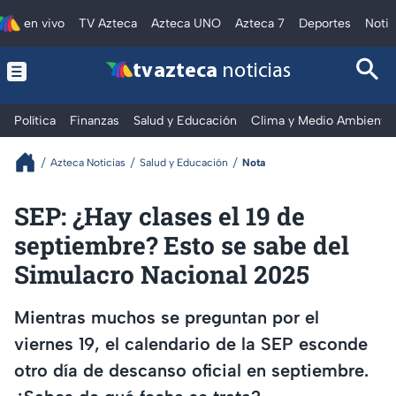
en vivo
TV Azteca
Azteca UNO
Azteca 7
Deportes
Notic
tv azteca
noticias
Política
Finanzas
Salud y Educación
Clima y Medio Ambiente
Azteca Noticias
Salud y Educación
Nota
SEP: ¿Hay clases el 19 de
septiembre? Esto se sabe del
Simulacro Nacional 2025
Mientras muchos se preguntan por el
viernes 19, el calendario de la SEP esconde
otro día de descanso oficial en septiembre.