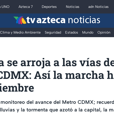
a UNO
Azteca 7
Deportes
Noticias
adn Noticias
tv azteca
noticias
Clima y Medio Ambiente
Seguridad
Estados
Mundo
Opinión
 se arroja a las vías de
CDMX: Así la marcha h
tiembre
l monitoreo del avance del Metro CDMX; recuerd
luvias y la tormenta que azotó a la capital, la 