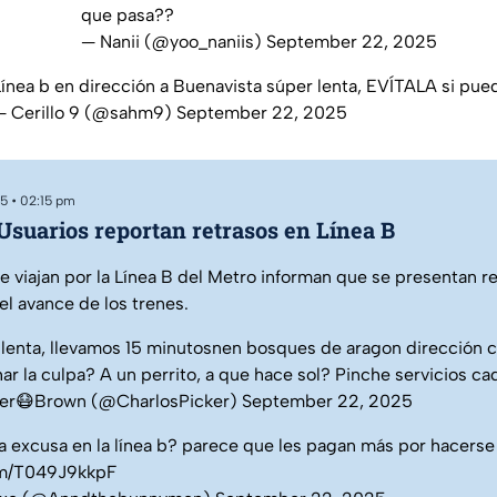
que pasa??
— Nanii (@yoo_naniis)
September 22, 2025
Línea b en dirección a Buenavista súper lenta, EVÍTALA si pue
— Cerillo 9 (@sahm9)
September 22, 2025
5 • 02:15 pm
 Usuarios reportan retrasos en Línea B
e viajan por la Línea B del Metro informan que se presentan r
el avance de los trenes.
 lenta, llevamos 15 minutosnen bosques de aragon dirección c
har la culpa? A un perrito, a que hace sol? Pinche servicios c
ker😷Brown (@CharlosPicker)
September 22, 2025
la excusa en la línea b? parece que les pagan más por hacers
om/T049J9kkpF