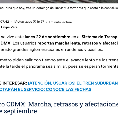
uerda que hoy, tras un domingo de lluvias y la tormenta que azotó a la capital, 
 07:42
| Actualizado 🕑 16:57
1 minuto lectura
 Felipe Vera
se vive este
lunes 22 de septiembre
en el
Sistema de Transp
CDMX
. Los usuarios
reportan marcha lenta, retrasos y afectac
enerado grandes aglomeraciones en andenes y pasillos.
 metro piden salir con tiempo ante el avance lento de los tren
te la tarde el panorama sea similar, pues se esperan tormentas
E INTERESAR:
¡ATENCIÓN, USUARIOS! EL TREN SUBURBAN
CTARÁN EL SERVICIO: CONOCE LAS FECHAS
o CDMX: Marcha, retrasos y afectacion
e septiembre