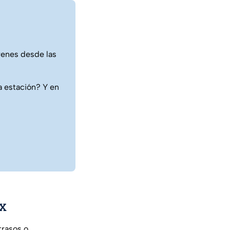
trenes desde las
a estación? Y en
MX
trasos o