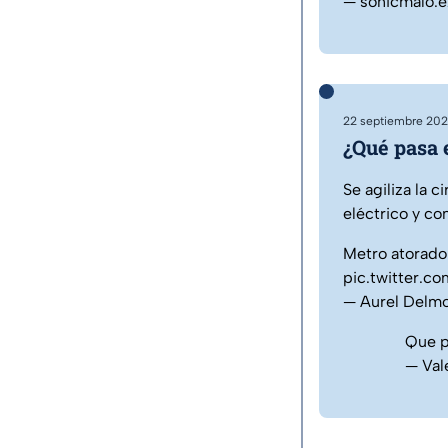
— sonicmalo
22 septiembre 202
¿Qué pasa 
Se agiliza la c
eléctrico y co
Metro atorado 
pic.twitter.
— Aurel Delm
Que p
— Val