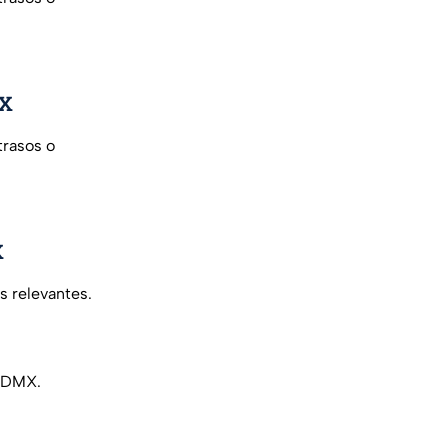
MX
trasos o
X
s relevantes.
DMX
.