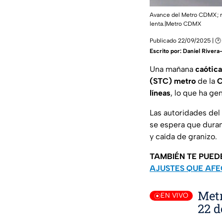
Avance del Metro CDMX; rec
lenta.|Metro CDMX
Publicado 22/09/2025 | 🕑
Escrito por:
Daniel Rivera-
Una mañana
caótica
(STC) metro
de la
líneas
, lo que ha g
Las autoridades del
se espera que duran
y caída de granizo.
TAMBIÉN TE PUED
AJUSTES QUE AFE
Metr
EN VIVO
22 d