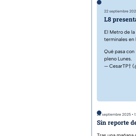
22 septiembre 202
L8 present
El Metro de la
terminales en l
Qué pasa con l
pleno Lunes.
— CesarTP† 
22 septiembre 2025 • 
Sin reporte d
Tras una mañana c