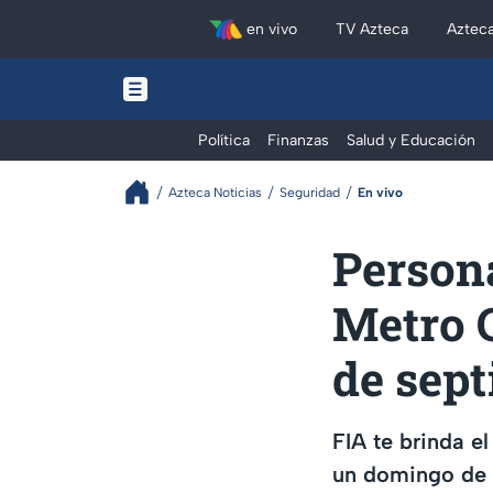
en vivo
TV Azteca
Aztec
Política
Finanzas
Salud y Educación
Azteca Noticias
Seguridad
En vivo
Persona
Metro 
de sep
FIA te brinda e
un domingo de l