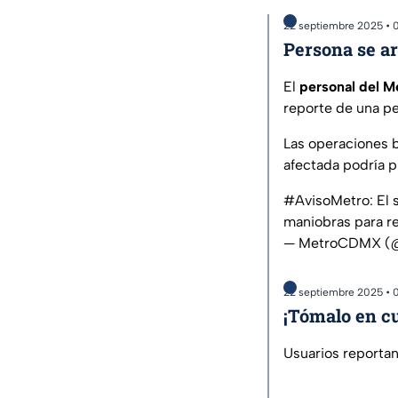
22 septiembre 2025 • 
Persona se ar
El
personal del 
reporte de una pe
Las operaciones b
afectada podría 
#AvisoMetro
: El
maniobras para re
— MetroCDMX 
22 septiembre 2025 • 
¡Tómalo en cu
Usuarios reportan