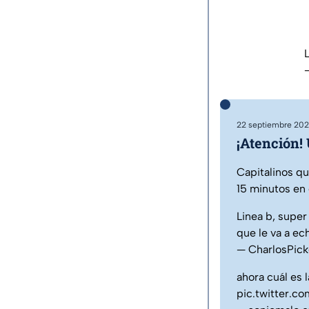
22 septiembre 202
¡Atención!
Capitalinos qu
15 minutos en 
Linea b, super
que le va a ec
— CharlosPic
ahora cuál es 
pic.twitter.c