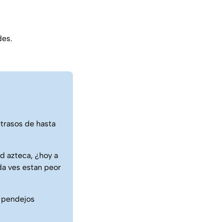
des.
etrasos de hasta
d azteca, ¿hoy a
ada ves estan peor
e pendejos