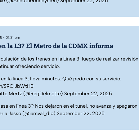
.exe (@Anndthebunnymen)
September 22, 2025
5 • 01:31 pm
en la L3? El Metro de la CDMX informa
irculación de los trenes en la Línea 3, luego de realizar revisión
ntinuar ofreciendo servicio.
en la linea 3, lleva minutos. Qué pedo con su servicio.
com/S9GiJbWtH0
otte Mertz (@RegDelmotte)
September 22, 2025
asa en línea 3? Nos dejaron en el tunel, no avanza y apagaron 
eria Jasso (@iamval_dlo)
September 22, 2025