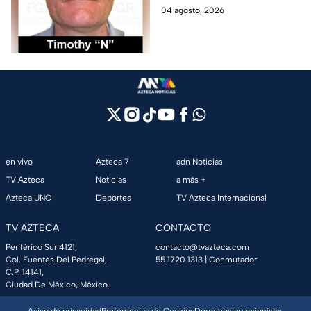
sentenciado por haber
04 agosto, 2026
abusado sexualmente de
alumnos en una escuela en
Azcapotzalco.
en vivo
Azteca 7
adn Noticias
TV Azteca
Noticias
a más +
Azteca UNO
Deportes
TV Azteca Internacional
TV AZTECA
CONTACTO
Periférico Sur 4121,
contacto@tvazteca.com
Col. Fuentes Del Pedregal,
55 1720 1313
| Conmutador
C.P. 14141,
Ciudad De México, México.