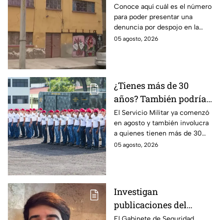
CDMX? El número que
Conoce aquí cuál es el número
para poder presentar una
tienes que marcar y lo
denuncia por despojo en la
que tienes que hacer
CDMX y qué hacer si eres
05 agosto, 2026
víctima de este delito que se
castiga con cárcel.
¿Tienes más de 30
años? También podrías
tener que hacer el
El Servicio Militar ya comenzó
en agosto y también involucra
Servicio Militar 2026 si
a quienes tienen más de 30
saliste sorteado en
años. Conoce quiénes deben
05 agosto, 2026
agosto
presentarse y en qué casos
aplica esta obligación.
Investigan
publicaciones del
influencer César
El Gabinete de Seguridad