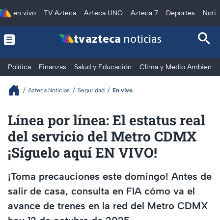
en vivo
TV Azteca
Azteca UNO
Azteca 7
Deportes
Notic
tv azteca
noticias
Política
Finanzas
Salud y Educación
Clima y Medio Ambiente
Azteca Noticias
Seguridad
En vivo
Línea por línea: El estatus real
del servicio del Metro CDMX
¡Síguelo aquí EN VIVO!
¡Toma precauciones este domingo! Antes de
salir de casa, consulta en FIA cómo va el
avance de trenes en la red del Metro CDMX