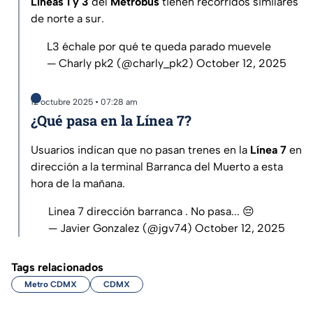
Líneas 1 y 3
del
Metrobús
tienen recorridos similares
de norte a sur.
L3 échale por qué te queda parado muevele
— Charly pk2 (@charly_pk2)
October 12, 2025
12 octubre 2025 • 07:28 am
¿Qué pasa en la Línea 7?
Usuarios indican que no pasan trenes en la
Línea 7
en
dirección a la terminal Barranca del Muerto a esta
hora de la mañana.
Linea 7 dirección barranca . No pasa... 😔
— Javier Gonzalez (@jgv74)
October 12, 2025
Tags relacionados
Metro CDMX
CDMX