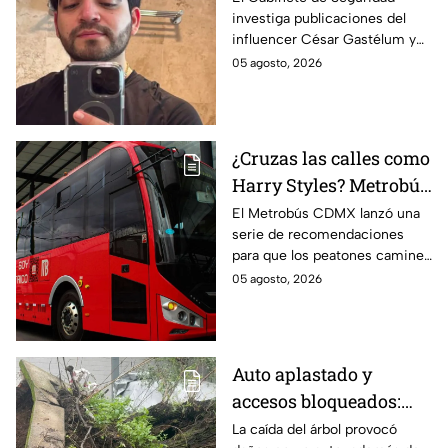
investiga publicaciones del
Gastélum por alusión a
influencer César Gastélum y
"La Mayiza"
analiza videos tras su
05 agosto, 2026
asesinato durante una
transmisión en vivo en
Culiacán.
¿Cruzas las calles como
Harry Styles? Metrobús
lanza
El Metrobús CDMX lanzó una
serie de recomendaciones
recomendaciones de
para que los peatones caminen
seguridad para
y crucen las calles con
05 agosto, 2026
peatones en CDMX
seguridad; te compartimos los
consejos.
Auto aplastado y
accesos bloqueados:
Cae gigantesco árbol en
La caída del árbol provocó