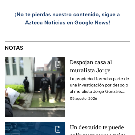
¡No te pierdas nuestro contenido, sigue a
Azteca Noticias en Google News!
NOTAS
Despojan casa al
muralista Jorge
González Camarena en
La propiedad formaba parte de
una investigación por despojo
la Del Valle y la
al muralista Jorge González
recupera| FOTOS
Camarena por un predio en la
05 agosto, 2026
colonia del Valle, alcaldía
Benito Juárez.
Un descuido te puede