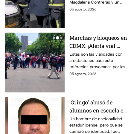
Magdalena Contreras y un
dormía
choque por velocidad impacta
05 agosto, 2026
autos en la Del Valle.
Marchas y bloqueos en
CDMX: ¡Alerta vial!
Reabren Periférico tras
Estas son las vialidades con
afectaciones para este
cierre de manifestantes
miércoles provocadas por las
en San Jerónimo
marchas, bloqueos y trabajos
05 agosto, 2026
de emergencia en CDMX;
conoce las rutas alternas.
'Gringo' abusó de
alumnos en escuela en
Azcapotzalco y recibe
Un hombre de nacionalidad
estadunidense, pero que se
16 años de sentencia
cambió de identidad, fue