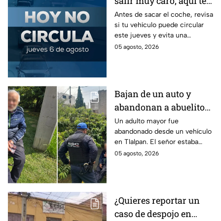
salir muy caro; aquí te
contamos cómo queda
Antes de sacar el coche, revisa
si tu vehículo puede circular
el Hoy No Circula para
este jueves y evita una
este jueves
sanción que puede afectar tu
05 agosto, 2026
bolsillo.
Bajan de un auto y
abandonan a abuelito
de 83 años en CDMX
Un adulto mayor fue
abandonado desde un vehículo
con demencia senil
en Tlalpan. El señor estaba
desorientado y la ayuda de
05 agosto, 2026
vecinos permitió que fuera
rescatado por la policía de
CDMX.
¿Quieres reportar un
caso de despojo en