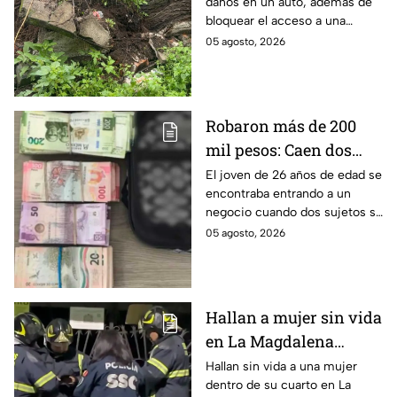
daños en un auto, además de
calles de la GAM y deja
bloquear el acceso a una
graves daños
unidad habitacional en la
05 agosto, 2026
Gustavo A. Madero (GAM); así
fue el accidente.
Robaron más de 200
mil pesos: Caen dos
hombres tras asaltar a
El joven de 26 años de edad se
encontraba entrando a un
un joven en calles de
negocio cuando dos sujetos se
Iztacalco
acercaron y lo despojaron de
05 agosto, 2026
su dinero en efectivo en
Iztacalco.
Hallan a mujer sin vida
en La Magdalena
Contreras y choque en
Hallan sin vida a una mujer
dentro de su cuarto en La
la Del Valle, mientras