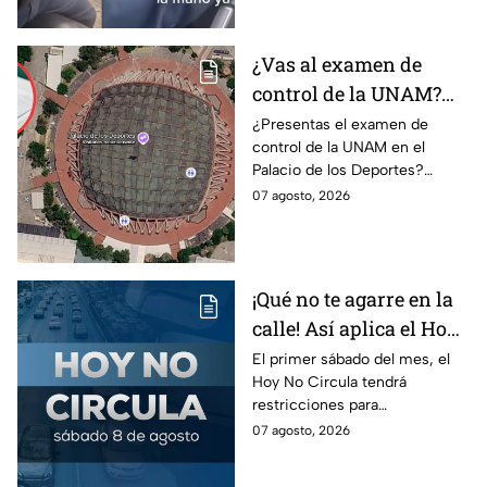
investiga.
¿Vas al examen de
control de la UNAM?
Así puedes llegar al
¿Presentas el examen de
control de la UNAM en el
Palacio de los Deportes
Palacio de los Deportes?
en Metro, camión y
Consulta cómo llegar en
07 agosto, 2026
Metrobús
Metro, camión y Metrobús y
planea tu traslado con
anticipación.
¡Qué no te agarre en la
calle! Así aplica el Hoy
No Circula el primer
El primer sábado del mes, el
Hoy No Circula tendrá
sábado del mes
restricciones para
determinados vehículos en la
07 agosto, 2026
CDMX y en el Edomex. Revisa
si puedes tomar las llaves y