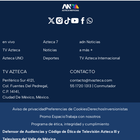
en vivo
Azteca 7
adn Noticias
TV Azteca
Noticias
a más +
Azteca UNO
Deportes
TV Azteca Internacional
TV AZTECA
CONTACTO
Periférico Sur 4121,
contacto@tvazteca.com
Col. Fuentes Del Pedregal,
55 1720 1313
| Conmutador
C.P. 14141,
Ciudad De México, México.
Aviso de privacidad
Preferencias de Cookies
Derechos
Inversionistas
Promo Espacio
Trabaja con nosotros
Programa de ética, integridad y cumplimiento
Defensor de Audiencias y Código de Ética de Televisión Azteca III y
Televisora del Valle de México