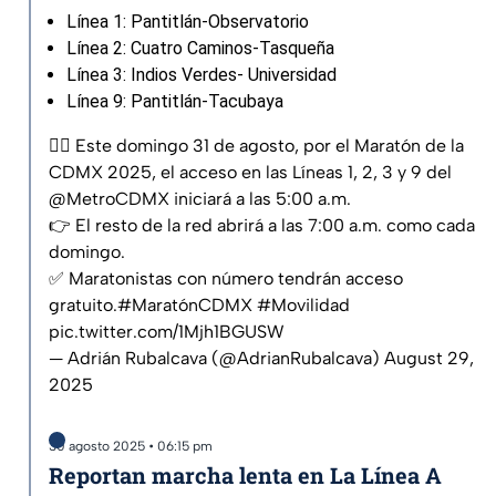
Línea 1: Pantitlán-Observatorio
Línea 2: Cuatro Caminos-Tasqueña
Línea 3: Indios Verdes- Universidad
Línea 9: Pantitlán-Tacubaya
🏃‍♂️ Este domingo 31 de agosto, por el Maratón de la
CDMX 2025, el acceso en las Líneas 1, 2, 3 y 9 del
@MetroCDMX
iniciará a las 5:00 a.m.
👉 El resto de la red abrirá a las 7:00 a.m. como cada
domingo.
✅ Maratonistas con número tendrán acceso
gratuito.
#MaratónCDMX
#Movilidad
pic.twitter.com/1Mjh1BGUSW
— Adrián Rubalcava (@AdrianRubalcava)
August 29,
2025
30 agosto 2025 • 06:15 pm
Reportan marcha lenta en La Línea A