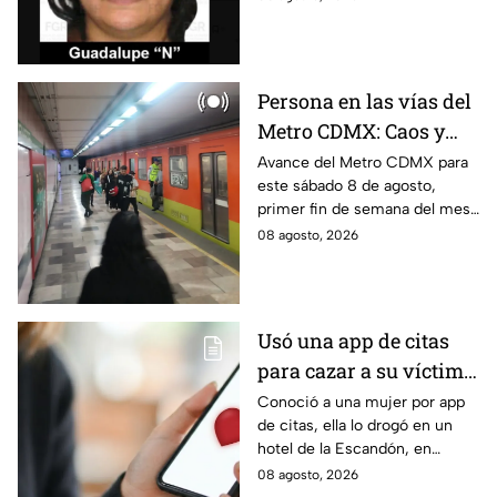
hidrocarburos; FGR informa
que hay 9 detenidos.
Persona en las vías del
Metro CDMX: Caos y
retrasos de más de 20
Avance del Metro CDMX para
este sábado 8 de agosto,
minutos en la Línea B
primer fin de semana del mes.
Retraso o cierre de estaciones
08 agosto, 2026
en vivo para que no llegues
tarde.
Usó una app de citas
para cazar a su víctima:
Así operaba Ivette "N"
Conoció a una mujer por app
de citas, ella lo drogó en un
antes de huir a Puebla;
hotel de la Escandón, en
ya está detenida
CDMX, para robarle el auto y
08 agosto, 2026
terminó detenido tras huir