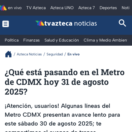
en vivo
TV Azteca
Azteca UNO
Azteca 7
Deportes
Notic
tv azteca
noticias
Política
Finanzas
Salud y Educación
Clima y Medio Ambiente
Azteca Noticias
Seguridad
En vivo
¿Qué está pasando en el Metro
de CDMX hoy 31 de agosto
2025?
¡Atención, usuarios! Algunas líneas del
Metro CDMX presentan avance lento para
este sábado 30 de agosto 2025; te