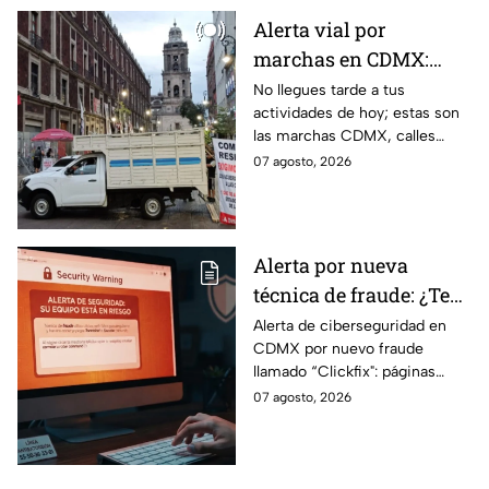
Alerta vial por
marchas en CDMX:
Manifestantes retiran
No llegues tarde a tus
actividades de hoy; estas son
bloqueo en Canela y Eje
las marchas CDMX, calles
3 Sur, colonia Granjas
cerradas y bloqueos que
07 agosto, 2026
México
tomarán las principales
vialidades de la capital.
Alerta por nueva
técnica de fraude: ¿Te
piden copiar códigos
Alerta de ciberseguridad en
CDMX por nuevo fraude
extraños en la PC?
llamado “Clickfix": páginas
Cuidado, podrías ser
falsas que engañan para
07 agosto, 2026
víctima del peligroso
ejecutar comandos y robar
"Clickfix"
información de tu equipo.