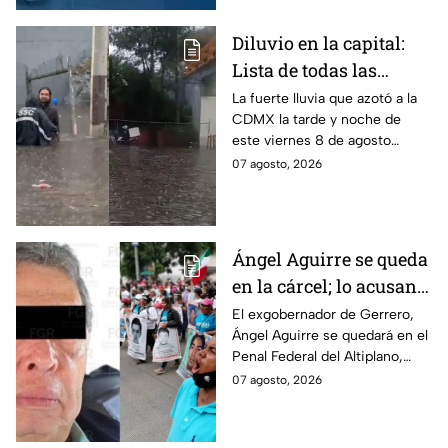
arrancar.
Diluvio en la capital:
Lista de todas las
inundaciones en CDMX
La fuerte lluvia que azotó a la
CDMX la tarde y noche de
HOY viernes 7 de
este viernes 8 de agosto
agosto
provocó inundaciones y otras
07 agosto, 2026
afectaciones.
Ángel Aguirre se queda
en la cárcel; lo acusan
de destruir
El exgobernador de Gerrero,
Ángel Aguirre se quedará en el
información del caso
Penal Federal del Altiplano,
Ayotzinapa
luego de que fue detenido ayer
07 agosto, 2026
en el Estado de México por el
caso Ayotzinapa.