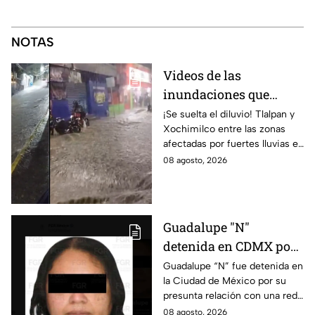
NOTAS
Videos de las
inundaciones que
dejaron las lluvias en
¡Se suelta el diluvio! Tlalpan y
Xochimilco entre las zonas
Tlalpan y Xochimilco
afectadas por fuertes lluvias en
por lluvias intensas
CDMX. Conce qué otras
08 agosto, 2026
alcaldías cuentan con alerta
este 8 de agosto.
Guadalupe "N"
detenida en CDMX por
presunta relación con
Guadalupe “N” fue detenida en
la Ciudad de México por su
red de contrabando de
presunta relación con una red
hidrocarburos
de contrabando de
08 agosto, 2026