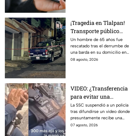
hasta Puebla.
¡Tragedia en Tlalpan!
Transporte público
arrolla, mata a un
Un hombre de 65 años fue
rescatado tras el derrumbe de
hombre y huye
una barda en su domicilio en
Tlalpan, provocado por las
08 agosto, 2026
intensas lluvias registradas
este viernes en la zona.
VIDEO: ¿Transferencia
para evitar una
sanción? SSC suspende
La SSC suspendió a un policía
tras difundirse un video donde
a policía y abre
presuntamente recibe una
investigación
transferencia para evitar una
07 agosto, 2026
sanción; Asuntos Internos ya