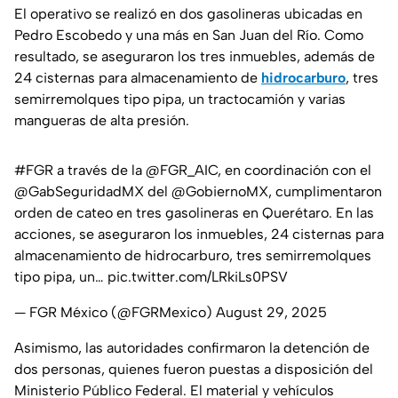
El operativo se realizó en dos gasolineras ubicadas en
Pedro Escobedo y una más en San Juan del Río. Como
resultado, se aseguraron los tres inmuebles, además de
24 cisternas para almacenamiento de
hidrocarburo
, tres
semirremolques tipo pipa, un tractocamión y varias
mangueras de alta presión.
#FGR
a través de la
@FGR_AIC
, en coordinación con el
@GabSeguridadMX
del
@GobiernoMX
, cumplimentaron
orden de cateo en tres gasolineras en Querétaro. En las
acciones, se aseguraron los inmuebles, 24 cisternas para
almacenamiento de hidrocarburo, tres semirremolques
tipo pipa, un…
pic.twitter.com/LRkiLs0PSV
— FGR México (@FGRMexico)
August 29, 2025
Asimismo, las autoridades confirmaron la detención de
dos personas, quienes fueron puestas a disposición del
Ministerio Público Federal. El material y vehículos