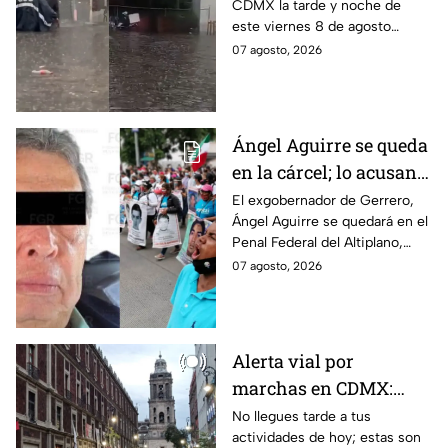
CDMX la tarde y noche de
HOY viernes 7 de
este viernes 8 de agosto
agosto
provocó inundaciones y otras
07 agosto, 2026
afectaciones.
Ángel Aguirre se queda
en la cárcel; lo acusan
de destruir
El exgobernador de Gerrero,
Ángel Aguirre se quedará en el
información del caso
Penal Federal del Altiplano,
Ayotzinapa
luego de que fue detenido ayer
07 agosto, 2026
en el Estado de México por el
caso Ayotzinapa.
Alerta vial por
marchas en CDMX:
Manifestantes retiran
No llegues tarde a tus
actividades de hoy; estas son
bloqueo en Canela y Eje