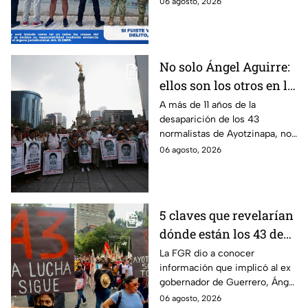
06 agosto, 2026
detenido por intento de
feminicidio.
No solo Ángel Aguirre:
ellos son los otros en la
lupa por el caso
A más de 11 años de la
desaparición de los 43
Ayotzinapa
normalistas de Ayotzinapa, no
se ha conocido el paradero de
06 agosto, 2026
los estudiantes a pesar de las
detenciones por el caso.
5 claves que revelarían
dónde están los 43 de
Ayotzinapa tras
La FGR dio a conocer
información que implicó al ex
captura de Ángel
gobernador de Guerrero, Ángel
Aguirre, ex gobernador
Aguirre, quien fue detenido
06 agosto, 2026