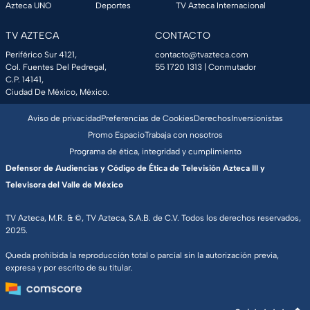
Azteca UNO
Deportes
TV Azteca Internacional
TV AZTECA
CONTACTO
Periférico Sur 4121,
contacto@tvazteca.com
Col. Fuentes Del Pedregal,
55 1720 1313
| Conmutador
C.P. 14141,
Ciudad De México, México.
Aviso de privacidad
Preferencias de Cookies
Derechos
Inversionistas
Promo Espacio
Trabaja con nosotros
Programa de ética, integridad y cumplimiento
Defensor de Audiencias y Código de Ética de Televisión Azteca III y
Televisora del Valle de México
TV Azteca, M.R. & ©, TV Azteca, S.A.B. de C.V. Todos los derechos reservados,
2025.
Queda prohibida la reproducción total o parcial sin la autorización previa,
expresa y por escrito de su titular.