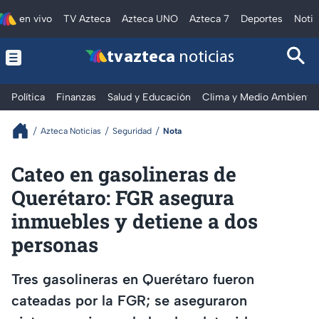
en vivo
TV Azteca
Azteca UNO
Azteca 7
Deportes
Notic
tv azteca
noticias
Política
Finanzas
Salud y Educación
Clima y Medio Ambiente
Azteca Noticias
Seguridad
Nota
Cateo en gasolineras de
Querétaro: FGR asegura
inmuebles y detiene a dos
personas
Tres gasolineras en Querétaro fueron
cateadas por la FGR; se aseguraron