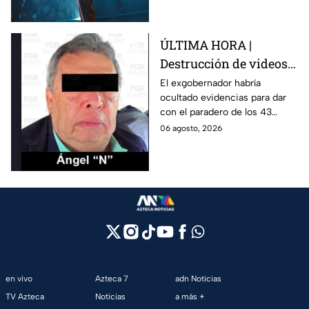
casa.
ÚLTIMA HORA |
Destrucción de videos
clave y amenazas a
El exgobernador habría
ocultado evidencias para dar
testigos por parte de
con el paradero de los 43
exgobernador Ángel
estudiantes desaparecidos de
06 agosto, 2026
Aguirre: FGR
Ayotzinapa.
en vivo
Azteca 7
adn Noticias
TV Azteca
Noticias
a más +