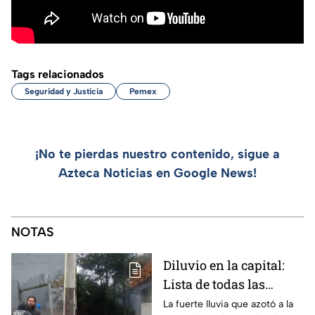
Tags relacionados
Seguridad y Justicia
Pemex
¡No te pierdas nuestro contenido, sigue a
Azteca Noticias en Google News!
NOTAS
Diluvio en la capital:
Lista de todas las
inundaciones en CDMX
La fuerte lluvia que azotó a la