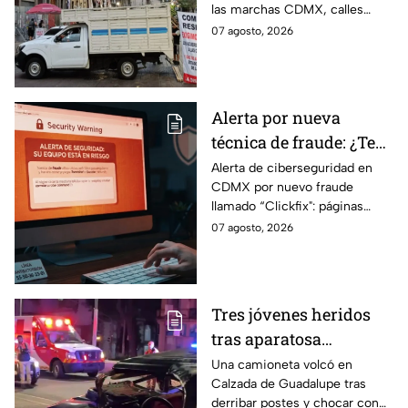
las marchas CDMX, calles
3 Sur, colonia Granjas
cerradas y bloqueos que
07 agosto, 2026
México
tomarán las principales
vialidades de la capital.
Alerta por nueva
técnica de fraude: ¿Te
piden copiar códigos
Alerta de ciberseguridad en
CDMX por nuevo fraude
extraños en la PC?
llamado “Clickfix": páginas
Cuidado, podrías ser
falsas que engañan para
07 agosto, 2026
víctima del peligroso
ejecutar comandos y robar
"Clickfix"
información de tu equipo.
Tres jóvenes heridos
tras aparatosa
volcadura en Tepeyac
Una camioneta volcó en
Calzada de Guadalupe tras
Insurgentes y operativo
derribar postes y chocar con