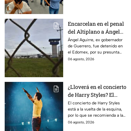
de Guerrero
por su presunta relación con el
caso Ayotzinapa.
Encarcelan en el penal
del Altiplano a Ángel
Aguirre, ex gobernador
Ángel Aguirre, ex gobernador
de Guerrero, fue detenido en
de Guerrero por caso
el Edomex, por su presunta
Ayotzinapa
participación en la
06 agosto, 2026
desaparición de los 43
normalistas de Ayotzinapa.
¿Lloverá en el concierto
de Harry Styles? El
pronóstico del clima
El concierto de Harry Styles
está a la vuelta de la esquina,
para este viernes en
por lo que se recomienda a las
CDMX
y los fanáticos revisar el clima
06 agosto, 2026
en CDMX antes de salir de