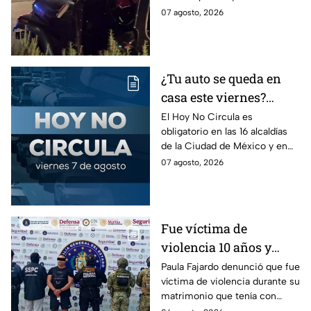
en la Juárez, mientras
un árbol, dejando a tres
07 agosto, 2026
dormía
jóvenes lesionados.
¿Tu auto se queda en
casa este viernes?
Revisa el Hoy No
El Hoy No Circula es
obligatorio en las 16 alcaldías
Circula de este 7 de
de la Ciudad de México y en
agosto
los municipios conurbados del
07 agosto, 2026
Estado de México.
Fue víctima de
violencia 10 años y
hasta ahora detienen al
Paula Fajardo denunció que fue
víctima de violencia durante su
presunto agresor: el
matrimonio que tenía con
caso de Paula Fajardo
Jorge Francisco “N”, quien fue