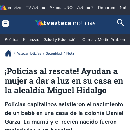
en vivo
TV Azteca
Azteca UNO
Azteca 7
Deportes
Notic
tv azteca
noticias
Política
Finanzas
Salud y Educación
Clima y Medio Ambiente
Azteca Noticias
Seguridad
Nota
¡Policías al rescate! Ayudan a
mujer a dar a luz en su casa en
la alcaldía Miguel Hidalgo
Policías capitalinos asistieron el nacimiento
de un bebé en una casa de la colonia Daniel
Garza. La mamá y el recién nacido fueron