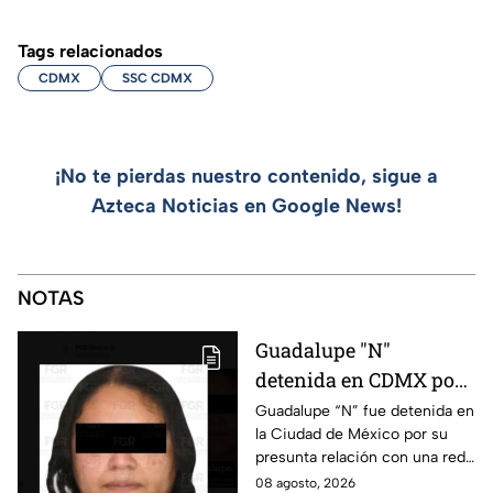
Tags relacionados
CDMX
SSC CDMX
¡No te pierdas nuestro contenido, sigue a
Azteca Noticias en Google News!
NOTAS
Guadalupe "N"
detenida en CDMX por
presunta relación con
Guadalupe “N” fue detenida en
la Ciudad de México por su
red de contrabando de
presunta relación con una red
hidrocarburos
de contrabando de
08 agosto, 2026