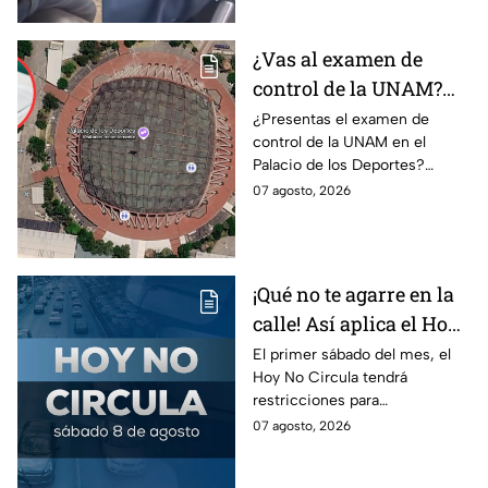
¿Vas al examen de
control de la UNAM?
Así puedes llegar al
¿Presentas el examen de
control de la UNAM en el
Palacio de los Deportes
Palacio de los Deportes?
en Metro, camión y
Consulta cómo llegar en
07 agosto, 2026
Metrobús
Metro, camión y Metrobús y
planea tu traslado con
anticipación.
¡Qué no te agarre en la
calle! Así aplica el Hoy
No Circula el primer
El primer sábado del mes, el
Hoy No Circula tendrá
sábado del mes
restricciones para
determinados vehículos en la
07 agosto, 2026
CDMX y en el Edomex. Revisa
si puedes tomar las llaves y