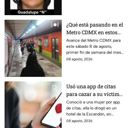
hidrocarburos; FGR informa
que hay 9 detenidos.
¿Qué está pasando en el
Metro CDMX en estos
momentos?
Avance del Metro CDMX para
este sábado 8 de agosto,
primer fin de semana del mes.
Retraso o cierre de estaciones
08 agosto, 2026
en vivo para que no llegues
tarde.
Usó una app de citas
para cazar a su víctima:
Así operaba Ivette "N"
Conoció a una mujer por app
de citas, ella lo drogó en un
antes de huir a Puebla;
hotel de la Escandón, en
ya está detenida
CDMX, para robarle el auto y
08 agosto, 2026
terminó detenido tras huir