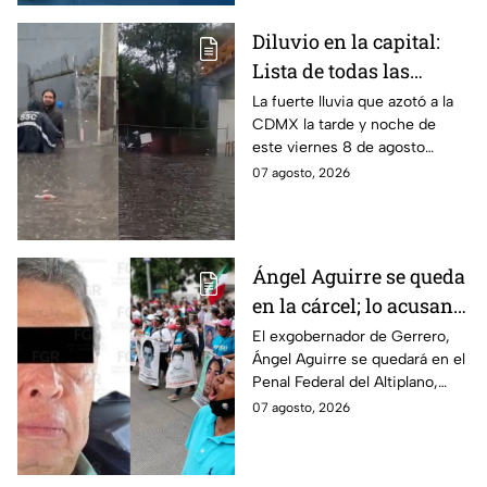
arrancar.
Diluvio en la capital:
Lista de todas las
inundaciones en CDMX
La fuerte lluvia que azotó a la
CDMX la tarde y noche de
HOY viernes 7 de
este viernes 8 de agosto
agosto
provocó inundaciones y otras
07 agosto, 2026
afectaciones.
Ángel Aguirre se queda
en la cárcel; lo acusan
de destruir
El exgobernador de Gerrero,
Ángel Aguirre se quedará en el
información del caso
Penal Federal del Altiplano,
Ayotzinapa
luego de que fue detenido ayer
07 agosto, 2026
en el Estado de México por el
caso Ayotzinapa.