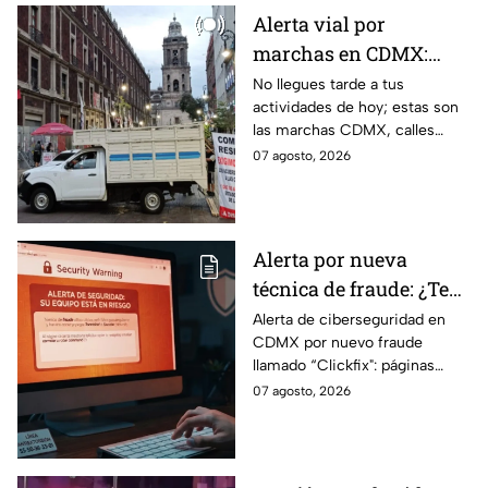
Alerta vial por
marchas en CDMX:
Manifestantes retiran
No llegues tarde a tus
actividades de hoy; estas son
bloqueo en Canela y Eje
las marchas CDMX, calles
3 Sur, colonia Granjas
cerradas y bloqueos que
07 agosto, 2026
México
tomarán las principales
vialidades de la capital.
Alerta por nueva
técnica de fraude: ¿Te
piden copiar códigos
Alerta de ciberseguridad en
CDMX por nuevo fraude
extraños en la PC?
llamado “Clickfix": páginas
Cuidado, podrías ser
falsas que engañan para
07 agosto, 2026
víctima del peligroso
ejecutar comandos y robar
"Clickfix"
información de tu equipo.