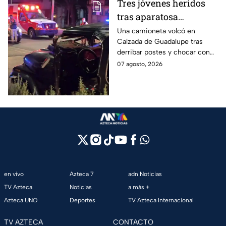
Tres jóvenes heridos
tras aparatosa
volcadura en Tepeyac
Una camioneta volcó en
Calzada de Guadalupe tras
Insurgentes y operativo
derribar postes y chocar con
en la Juárez, mientras
un árbol, dejando a tres
07 agosto, 2026
dormía
jóvenes lesionados.
en vivo
Azteca 7
adn Noticias
TV Azteca
Noticias
a más +
Azteca UNO
Deportes
TV Azteca Internacional
TV AZTECA
CONTACTO