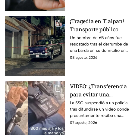
hasta Puebla.
¡Tragedia en Tlalpan!
Transporte público
arrolla, mata a un
Un hombre de 65 años fue
rescatado tras el derrumbe de
hombre y huye
una barda en su domicilio en
Tlalpan, provocado por las
08 agosto, 2026
intensas lluvias registradas
este viernes en la zona.
VIDEO: ¿Transferencia
para evitar una
sanción? SSC suspende
La SSC suspendió a un policía
tras difundirse un video donde
a policía y abre
presuntamente recibe una
investigación
transferencia para evitar una
07 agosto, 2026
sanción; Asuntos Internos ya
investiga.