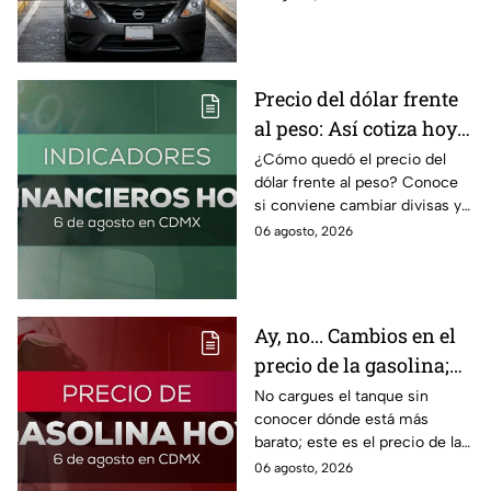
las razones por las que podría
bloquearse.
Precio del dólar frente
al peso: Así cotiza hoy 6
de agosto 2026
¿Cómo quedó el precio del
dólar frente al peso? Conoce
si conviene cambiar divisas y
cómo el flujo en el estrecho de
06 agosto, 2026
Ormuz afecta al precio del
petróleo.
Ay, no... Cambios en el
precio de la gasolina;
así quedó HOY
No cargues el tanque sin
conocer dónde está más
barato; este es el precio de la
gasolina para hoy jueves 6 de
06 agosto, 2026
agosto 2026 sin afectar tu