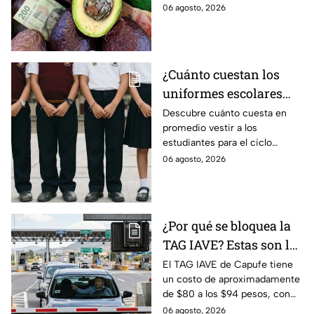
pérdidas millonarias.
06 agosto, 2026
¿Cuánto cuestan los
uniformes escolares
para el regreso a clases
Descubre cuánto cuesta en
promedio vestir a los
2026, según su grado?
estudiantes para el ciclo
escolar 2026-2027 y consejos
06 agosto, 2026
prácticos para ahorrar en los
uniformes escolares.
¿Por qué se bloquea la
TAG IAVE? Estas son las
razones por las que no
El TAG IAVE de Capufe tiene
un costo de aproximadamente
pasa en la caseta
de $80 a los $94 pesos, con
IVA incluido; te compartimos
06 agosto, 2026