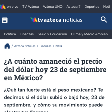
en vivo
TV Azteca
Azteca UNO
Azteca 7
Deportes
Notic
tv azteca
noticias
Política
Finanzas
Salud y Educación
Clima y Medio Ambiente
Azteca Noticias
Finanzas
Nota
¿A cuánto amaneció el precio
del dólar hoy 23 de septiembre
en México?
¿Qué tan fuerte está el peso mexicano? Te
decimos si el dólar subió o bajó hoy, 23 de
septiembre, y cómo su movimiento puede