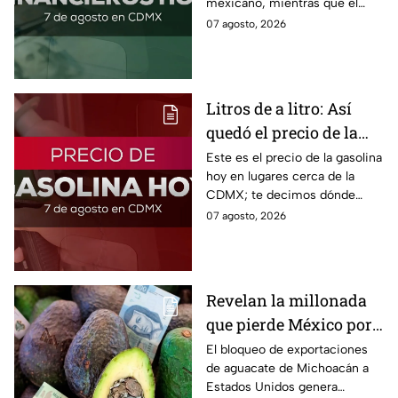
mexicano, mientras que el
2026
petróleo también presenta una
07 agosto, 2026
caída este viernes 7 de agosto
2026.
Litros de a litro: Así
quedó el precio de la
gasolina HOY
Este es el precio de la gasolina
hoy en lugares cerca de la
CDMX; te decimos dónde
encontrarla más barata este
07 agosto, 2026
viernes 7 de agosto 2026,
estado por estado.
Revelan la millonada
que pierde México por
el bloqueo de Estados
El bloqueo de exportaciones
de aguacate de Michoacán a
Unidos al aguate de
Estados Unidos genera
Michoacán