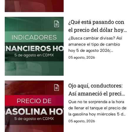
bolsillo.
¿Qué está pasando con
el precio del dólar hoy
miércoles 5 de agosto
¿Busca cambiar divisas? Así
amanece el tipo de cambio
2026?
hoy 5 de agosto 2026;
consulta el precio del dólar
05 agosto, 2026
este miércoles y conoce si es
conveniente comprar.
Ojo aquí, conductores:
Así amaneció el precio
de la gasolina HOY
Que no te sorprenda a la hora
de llenar el tanque el precio de
la gasolina hoy miércoles 5 de
agosto 2026; aquí te dejamos
05 agosto, 2026
la lista de costos estado por