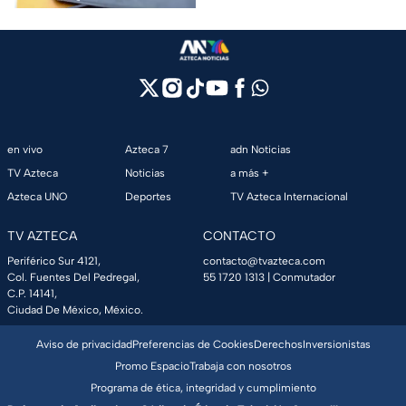
en vivo
Azteca 7
adn Noticias
TV Azteca
Noticias
a más +
Azteca UNO
Deportes
TV Azteca Internacional
TV AZTECA
CONTACTO
Periférico Sur 4121,
contacto@tvazteca.com
Col. Fuentes Del Pedregal,
55 1720 1313
| Conmutador
C.P. 14141,
Ciudad De México, México.
Aviso de privacidad
Preferencias de Cookies
Derechos
Inversionistas
Promo Espacio
Trabaja con nosotros
Programa de ética, integridad y cumplimiento