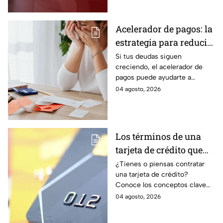
estado.
Acelerador de pagos: la
estrategia para reducir
tus deudas más rápido
Si tus deudas siguen
creciendo, el acelerador de
y recuperar el control
pagos puede ayudarte a
de tus finanzas
ordenar tus finanzas, priorizar
04 agosto, 2026
pagos y avanzar hacia una
mayor tranquilidad económica.
Los términos de una
tarjeta de crédito que
debes entender para
¿Tienes o piensas contratar
una tarjeta de crédito?
evitar deudas
Conoce los conceptos clave
como CAT, fecha de corte,
04 agosto, 2026
pago mínimo e intereses para
evitar dudas.