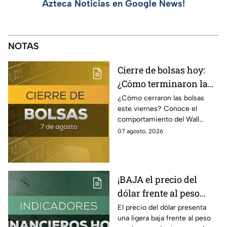
Azteca Noticias en Google News!
NOTAS
Cierre de bolsas hoy:
¿Cómo terminaron la
BMV y el Wall Street
¿Cómo cerraron las bolsas
este viernes? Conoce el
hoy 7 de agosto
comportamiento del Wall
Street y de la BMV, así como el
07 agosto, 2026
precio de venta y compra del
dólar.
¡BAJA el precio del
dólar frente al peso
hoy! Así quedó este
El precio del dólar presenta
una ligera baja frente al peso
viernes 7 de agosto