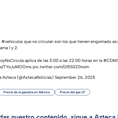
s
#vehículos
que no circulan son los que tienen engomado azu
ama 1 y 2.
oyNoCircula
aplica de las 5:00 a las 22:00 horas en la
#CDM
t.co/TYoJuMOOms
pic.twitter.com/Gl5S0Z0nom
va Azteca (@AztecaNoticias)
September 26, 2025
Precio de la gasolina en México
Precio del gas LP
rdas nuestro contenido, sigue a Azteca 