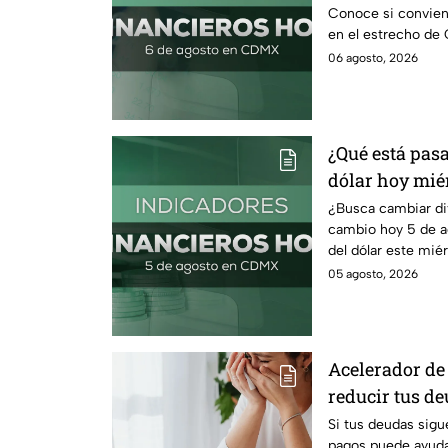
Conoce si conviene
en el estrecho de 
petróleo.
06 agosto, 2026
¿Qué está pasa
dólar hoy miér
¿Busca cambiar di
cambio hoy 5 de a
del dólar este mié
comprar.
05 agosto, 2026
Acelerador de 
reducir tus d
recuperar el c
Si tus deudas sigu
pagos puede ayudar