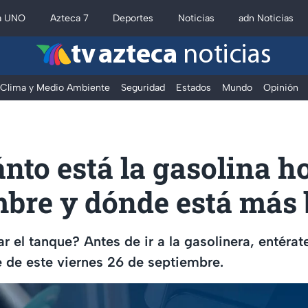
a UNO
Azteca 7
Deportes
Noticias
adn Noticias
tv azteca
noticias
Clima y Medio Ambiente
Seguridad
Estados
Mundo
Opinión
nto está la gasolina h
mbre y dónde está más 
ar el tanque? Antes de ir a la gasolinera, entérat
 de este viernes 26 de septiembre.