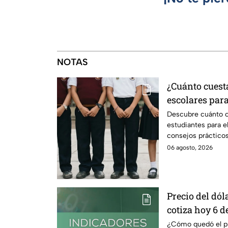
NOTAS
¿Cuánto cuest
escolares para
según su grad
Descubre cuánto c
estudiantes para e
consejos prácticos
escolares.
06 agosto, 2026
Precio del dóla
cotiza hoy 6 d
¿Cómo quedó el pre