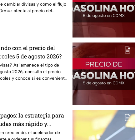
 cambiar divisas y cómo el flujo
Ormuz afecta al precio del
ndo con el precio del
coles 5 de agosto 2026?
visas? Así amanece el tipo de
gosto 2026; consulta el precio
rcoles y conoce si es conveniente
pagos: la estrategia para
eudas más rápido y
ontrol de tus finanzas
en creciendo, el acelerador de
te a ordenar tus finanzas,