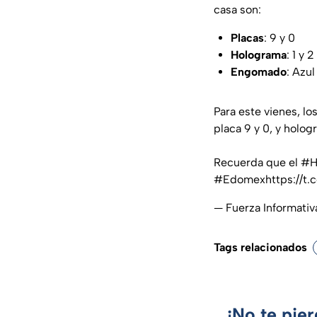
casa son:
Placas
: 9 y 0
Holograma
: 1 y 2
Engomado
: Azul
Para este vienes, lo
placa 9 y 0, y hologr
Recuerda que el
#H
#Edomex
https://
— Fuerza Informati
Tags relacionados
¡No te pie