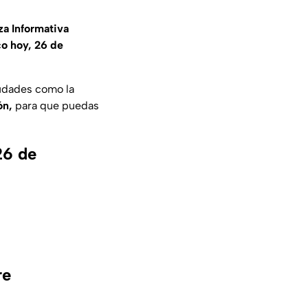
za Informativa
co hoy, 26 de
iudades como la
ón,
para que puedas
26 de
re