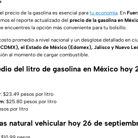
z
l precio de la gasolina es esencial para
tu economía
. En
Fuer
emos el reporte actualizado del
precio de la gasolina en Méxi
ue encuentres la opción más conveniente para tu bolsillo.
costo promedio a nivel nacional y un desglose detallado en c
CDMX), el Estado de México (Edomex), Jalisco y Nuevo Le
sión al momento de cargar combustible.
dio del litro de gasolina en México hoy 
r
: $23.49 pesos por litro
um
: $25.80 pesos por litro
esos por litro
gas natural vehicular hoy 26 de septiemb
: $10.99 pesos