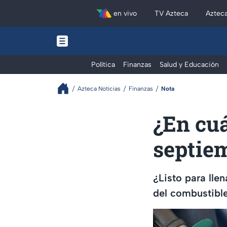
en vivo
TV Azteca
Aztec
Política
Finanzas
Salud y Educación
Azteca Noticias
Finanzas
Nota
¿En cuá
septie
¿Listo para llen
del combustible