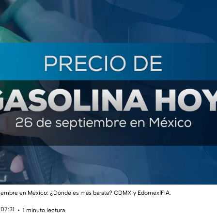
ptiembre en México: ¿Dónde es más barata? CDMX y Edomex|FIA.
 07:31
1 minuto lectura