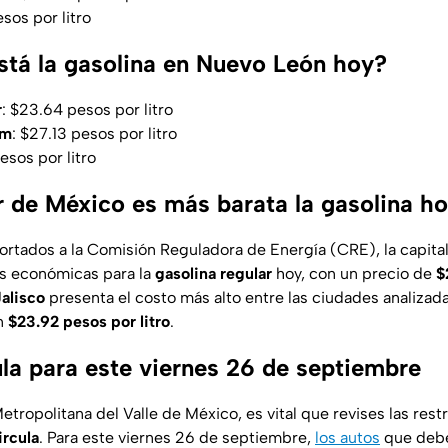
esos por litro
stá la gasolina en Nuevo León hoy?
r
: $23.64 pesos por litro
um
: $27.13 pesos por litro
esos por litro
r de México es más barata la gasolina h
ortados a la Comisión Reguladora de Energía (CRE), la capit
ás económicas para la
gasolina regular
hoy, con un precio de
$
Jalisco
presenta el costo más alto entre las ciudades analizada
en
$23.92 pesos por litro
.
la para este viernes 26 de septiembre
Metropolitana del Valle de México, es vital que revises las rest
rcula
. Para este viernes 26 de septiembre,
los autos
que debe