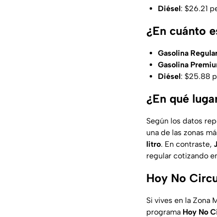
Diésel
: $26.21 p
¿En cuánto e
Gasolina Regula
Gasolina Premi
Diésel
: $25.88 p
¿En qué luga
Según los datos rep
una de las zonas m
litro
. En contraste,
regular cotizando 
Hoy No Circu
Si vives en la Zona 
programa
Hoy No Ci