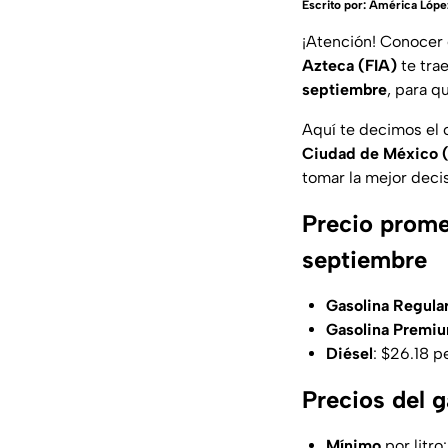
Escrito por:
América Lópe
¡Atención! Conocer e
Azteca (FIA)
te tra
septiembre
, para q
Aquí te decimos el 
Ciudad de México (
tomar la mejor deci
Precio prome
septiembre
Gasolina Regula
Gasolina Premi
Diésel
: $26.18 p
Precios del 
Mínimo
por litro