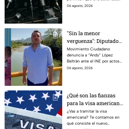
gubernamental supervise,
06 agosto, 2026
revise y hasta castigue el
contenido que transmiten los
medios.
"Sin la menor
verguenza": Diputado
Juan Zavala denuncia
Movimiento Ciudadano
denuncia a “Andy” López
ante el INE a Andy
Beltrán ante el INE por actos
López Beltrán por
anticipados de campaña en
06 agosto, 2026
campaña anticipada en
Tabasco.
Tabasco
¿Qué son las fianzas
para la visa americana
y por qué causan tanta
¿Vas a tramitar la visa
americana? Te contamos en
controversia?
qué consiste el nuevo