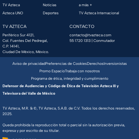
TV Azteca
Noticias
a más +
Azteca UNO
Deportes
TV Azteca Internacional
TV AZTECA
CONTACTO
Periférico Sur 4121,
contacto@tvazteca.com
Col. Fuentes Del Pedregal,
55 1720 1313
| Conmutador
C.P. 14141,
Ciudad De México, México.
Aviso de privacidad
Preferencias de Cookies
Derechos
Inversionistas
Promo Espacio
Trabaja con nosotros
Programa de ética, integridad y cumplimiento
Defensor de Audiencias y Código de Ética de Televisión Azteca III y
Televisora del Valle de México
TV Azteca, M.R. & ©, TV Azteca, S.A.B. de C.V. Todos los derechos reservados,
2025.
Queda prohibida la reproducción total o parcial sin la autorización previa,
expresa y por escrito de su titular.