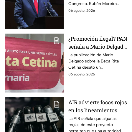
Congreso: Rubén Moreira
lineamientos de
reclama una consulta con
06 agosto, 2026
audiencias hasta
voces del sector de
escuchar a periodistas
comunicación.
y expertos
¿Promoción ilegal? PAN
señala a Mario Delgado
por publicación sobre
La publicación de Mario
Delgado sobre la Beca Rita
la Beca Rita Cetina
Cetina desató un
enfrentamiento entre Morena
06 agosto, 2026
y el PAN, que acusa posible
promoción personalizada y
hasta peculado.
AIR advierte focos rojos
en los lineamientos
para proteger a las
La AIR señala que algunas
reglas de este proyecto
audiencias
permiten que una autoridad