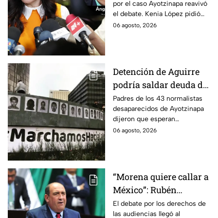
por el caso Ayotzinapa reavivó
López; exige justicia
el debate. Kenia López pidió
por caso Ayotzinapa
que no sea un distractor
06 agosto, 2026
político, sino justicia para las
familias.
Detención de Aguirre
podría saldar deuda de
justicia: padres de los
Padres de los 43 normalistas
desaparecidos de Ayotzinapa
43 de Ayotzinapa
dijeron que esperan
información oficial sobre la
06 agosto, 2026
detención de Ángel Aguirre,
quien ya está en el penal del
Altiplano.
“Morena quiere callar a
México”: Rubén
Moreira pide frenar
El debate por los derechos de
las audiencias llegó al
discusión de