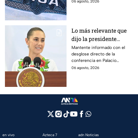
programa de fianzas
06 agosto, 2026
reembolsables de hasta 15 mil
dólares y a qué países aplica.
Lo más relevante que
dijo la presidente
Claudia Sheinbaum
Mantente informado con el
desglose directo de la
hoy jueves 6 de agosto
conferencia en Palacio
en la mañanera
Nacional este jueves 6 de
06 agosto, 2026
agosto. Descubre las medidas
anunciadas por la presidente
en tiempo real.
en vivo
Azteca 7
adn Noticias