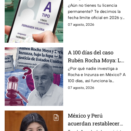
último día para
¿Aún no tienes tu licencia
permanente? Te decimos la
tramitar la licencia
fecha límite oficial en 2026 y
permanente en CDMX y
los requisitos para tramitarla
07 agosto, 2026
Edomex
antes de que termine el
programa.
A 100 días del caso
Rubén Rocha Moya: La
estrategia de Morena
¿Por qué nadie investiga a
Rocha e Inzunza en México? A
para blindar al
100 días, así funciona la
gobernador de Sinaloa
estrategia de Morena para
07 agosto, 2026
intentar enterrar el tema de
sus vínculos con el
narcotráfico.
México y Perú
acuerdan restablecer