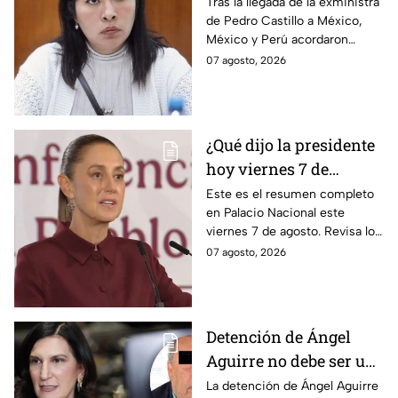
relaciones
Tras la llegada de la exministra
de Pedro Castillo a México,
diplomáticas tras
México y Perú acordaron
llegada de Betssy
reanudar relaciones desde
07 agosto, 2026
Chávez al país
aquella ruptura en noviembre
de 2025.
¿Qué dijo la presidente
hoy viernes 7 de
agosto? Resumen EN
Este es el resumen completo
en Palacio Nacional este
VIVO
viernes 7 de agosto. Revisa los
datos presentados y las
07 agosto, 2026
respuestas de la presidente al
momento.
Detención de Ángel
Aguirre no debe ser un
distractor, pide Kenia
La detención de Ángel Aguirre