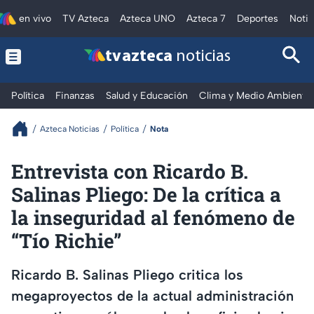
en vivo
TV Azteca
Azteca UNO
Azteca 7
Deportes
Notic
tv azteca
noticias
Política
Finanzas
Salud y Educación
Clima y Medio Ambiente
Azteca Noticias
Política
Nota
Entrevista con Ricardo B.
Salinas Pliego: De la crítica a
la inseguridad al fenómeno de
“Tío Richie”
Ricardo B. Salinas Pliego critica los
megaproyectos de la actual administración