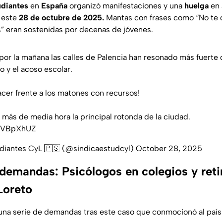
udiantes
en
España
organizó manifestaciones y una
huelga
en 
 este
28 de octubre de 2025.
Mantas con frases como “No te 
” eran sostenidas por decenas de jóvenes.
por la mañana las calles de Palencia han resonado más fuerte
o y el acoso escolar.
er frente a los matones con recursos!
e más de media hora la principal rotonda de la ciudad.
RSVBpXhUZ
udiantes CyL 🇵🇸 (@sindicaestudcyl)
October 28, 2025
 demandas: Psicólogos en colegios y ret
Loreto
na serie de demandas tras este caso que conmocionó al país 