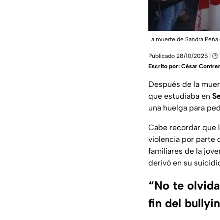
La muerte de Sandra Peña
Publicado 28/10/2025 | 🕑 
Escrito por:
César Contre
Después de la mue
que estudiaba en
Se
una huelga para pedi
Cabe recordar que l
violencia por parte
familiares de la jov
derivó en su suicidi
“No te olvid
fin del bullyi