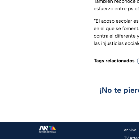
También reconoce q
esfuerzo entre psic
“El acoso escolar e
en el que se fomenta
contra el diferente 
las injusticias socia
Tags relacionados
¡No te pie
en vivo
TV Azte