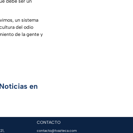
ue debe ser un
ivimos, un sistema
cultura del odio
imiento de la gente y
Noticias en
CONTACTO
21,
contacto@tvazteca.com