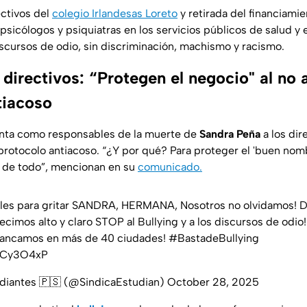
ctivos del
colegio Irlandesas Loreto
y retirada del financiami
psicólogos y psiquiatras en los servicios públicos de salud y
scursos de odio, sin discriminación, machismo y racismo.
 directivos: “Protegen el negocio" al no a
tiacoso
unta como responsables de la muerte de
Sandra Peña
a los dir
protocolo antiacoso. “¿Y por qué? Para proteger el 'buen nomb
 de todo”, mencionan en su
comunicado.
lles para gritar SANDRA, HERMANA, Nosotros no olvidamos! De
ecimos alto y claro STOP al Bullying y a los discursos de odio
rancamos en más de 40 ciudades!
#BastadeBullying
nsCy3O4xP
udiantes 🇵🇸 (@SindicaEstudian)
October 28, 2025