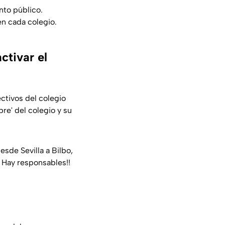
ento público.
 en cada colegio.
ctivar el
ectivos del colegio
re' del colegio y su
sde Sevilla a Bilbo,
! Hay responsables!!