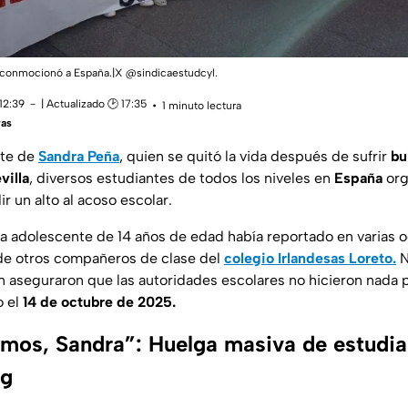
 conmocionó a España.|X @sindicaestudcyl.
12:39
| Actualizado 🕑 17:35
1 minuto lectura
ras
rte de
Sandra Peña
, quien se quitó la vida después de sufrir
bu
villa
, diversos estudiantes de todos los niveles en
España
org
r un alto al acoso escolar.
a adolescente de 14 años de edad había reportado en varias o
 de otros compañeros de clase del
colegio Irlandesas Loreto.
N
en aseguraron que las autoridades escolares no hicieron nada p
o el
14 de octubre de 2025.
amos, Sandra”: Huelga masiva de estudia
ng