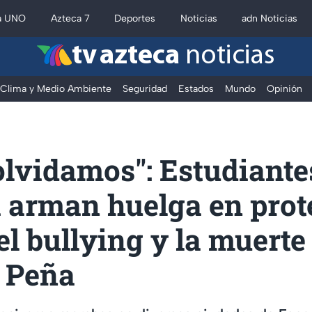
a UNO
Azteca 7
Deportes
Noticias
adn Noticias
tv azteca
noticias
Clima y Medio Ambiente
Seguridad
Estados
Mundo
Opinión
olvidamos": Estudiante
 arman huelga en prot
el bullying y la muerte
 Peña