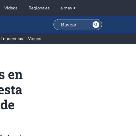
Regionales
Videos
a más +
Tendencias
Videos
s en
esta
 de