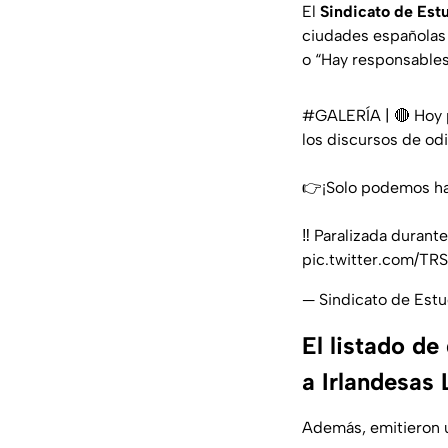
El
Sindicato de Est
ciudades españolas
o “Hay responsables
#GALERÍA
| 🔴 Hoy 
los discursos de odi
👉¡Solo podemos hac
‼️ Paralizada durant
pic.twitter.com/T
— Sindicato de Est
El listado de
a Irlandesas 
Además, emitieron u