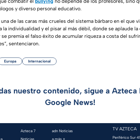
ue combatir el
bullying
no depende de los profesores, sino q
ólogos y diverso personal educativo.
s una de las caras más crueles del sistema bárbaro en el que v
 la individualidad y el pisar al más débil, donde se aplaude la 
y se premia el falso éxito de acumular riqueza a costa del sufr
les”, sentenciaron.
Europa
Internacional
rdas nuestro contenido, sigue a Azteca 
Google News!
TV AZTECA
Azteca 7
adn Noticias
Periférico Sur 41
ca
Noticias
a más +