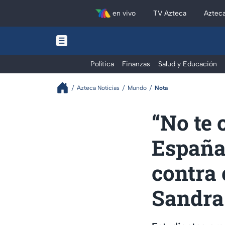
en vivo
TV Azteca
Aztec
Política
Finanzas
Salud y Educación
Azteca Noticias
Mundo
Nota
“No te 
España
contra 
Sandra