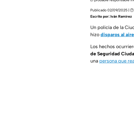
El probable responsable in
Publicado 02/09/2025 | 🕑 
Escrito por:
Iván Ramírez
Un policía de la Ci
hizo
disparos al aire
Los hechos ocurrier
de Seguridad Ciud
una
persona que real