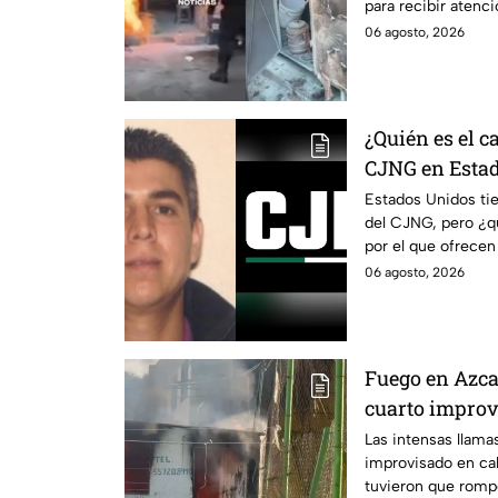
para recibir atenci
peligro.
06 agosto, 2026
¿Quién es el 
CJNG en Esta
Estados Unidos ti
del CJNG, pero ¿
por el que ofrecen
06 agosto, 2026
Fuego en Azca
cuarto improv
Vallejo; romp
Las intensas llam
improvisado en ca
las llamas
tuvieron que rompe