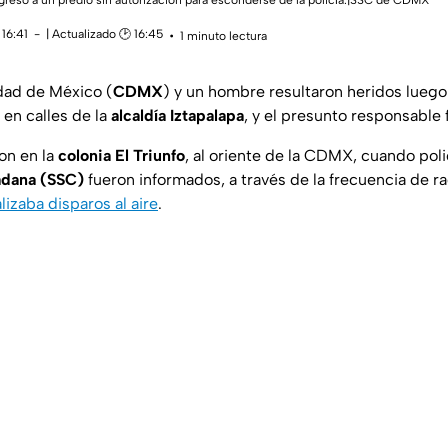
gresó a un predio sin autorización para esconderse de la policía.|SSC de CDMX
16:41
| Actualizado 🕑 16:45
1 minuto lectura
udad de México (
CDMX
) y un hombre resultaron heridos luego
en calles de la
alcaldía Iztapalapa
, y el presunto responsable 
on en la
colonia El Triunfo
, al oriente de la CDMX, cuando poli
adana (SSC)
fueron informados, a través de la frecuencia de ra
izaba disparos al aire
.