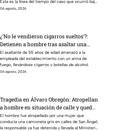
Esta es la línea del tiempo del caso que ocurrió bajo
su gestión en el estado.
06 agosto, 2026
¿‘No le vendieron cigarros sueltos’?:
Detienen a hombre tras asaltar una
tienda y llevarse más de 30 cajetillas en
El asaltante de 55 años de edad amenazó a la
empleada del establecimiento con un arma de
Iztapalapa
fuego, llevándose cigarros y botellas de alcohol.
06 agosto, 2026
Tragedia en Álvaro Obregón: Atropellan
a hombre en situación de calle y queda
prensado en San Ángel, CDMX
El hombre fue atropellado por una mujer que
conducía una camioneta gris en calles de San Ángel;
la responsable ya fue detenida y llevada al Ministerio