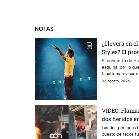
NOTAS
¿Lloverá en el
Styles? El pro
este viernes 
El concierto de Har
esquina, por lo qu
fanáticos revisar 
casa.
06 agosto, 2026
VIDEO: Flamaz
dos heridos 
Las dos personas h
puesto de tacos fu