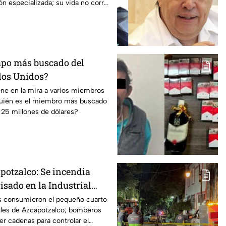
ón especializada; su vida no corre
capo más buscado del
dos Unidos?
ene en la mira a varios miembros
quién es el miembro más buscado
 25 millones de dólares?
potzalco: Se incendia
isado en la Industrial
en cadenas para combatir
as consumieron el pequeño cuarto
lles de Azcapotzalco; bomberos
r cadenas para controlar el