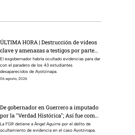
ÚLTIMA HORA | Destrucción de videos
clave y amenazas a testigos por parte
de exgobernador Ángen Aguirre: FGR
El exgobernador habría ocultado evidencias para dar
con el paradero de los 43 estudiantes
desaparecidos de Ayotzinapa.
06 agosto, 2026
De gobernador en Guerrero a imputado
por la "Verdad Histórica"; Así fue como
Ángel Aguirre obstruyó la justicia en
La FGR detiene a Ángel Aguirre por el delito de
ocultamiento de evidencia en el caso Ayotzinapa.
caso Ayotzinapa