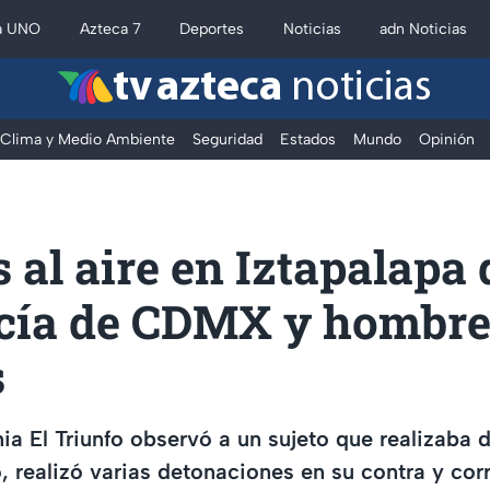
a UNO
Azteca 7
Deportes
Noticias
adn Noticias
tv azteca
noticias
Clima y Medio Ambiente
Seguridad
Estados
Mundo
Opinión
 al aire en Iztapalapa 
icía de CDMX y hombr
s
ia El Triunfo observó a un sujeto que realizaba d
o, realizó varias detonaciones en su contra y corr