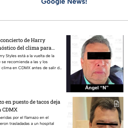
Google News!
 concierto de Harry
nóstico del clima para
en CDMX
ry Styles está a la vuelta de la
e se recomienda a las y los
el clima en CDMX antes de salir de
o en puesto de tacos deja
en CDMX
eridas por el flamazo en el
eron trasladadas a un hospital