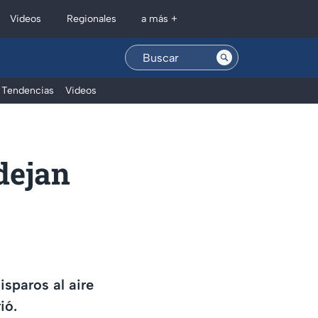
Regionales
Videos
a más +
Tendencias
Videos
dejan
e
isparos al aire
ió.