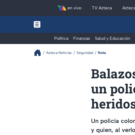
en vivo
TV Azteca
Aztec
Política
Finanzas
Salud y Educación
Azteca Noticias
Seguridad
Nota
Balazos
un pol
herido
Un policía colon
y quien, al verl