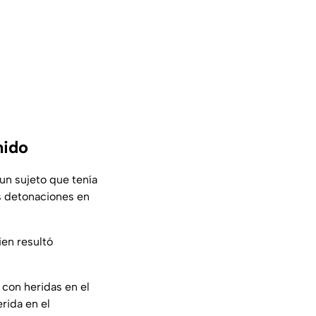
nido
un sujeto que tenía
ias detonaciones en
ien resultó
con heridas en el
erida en el