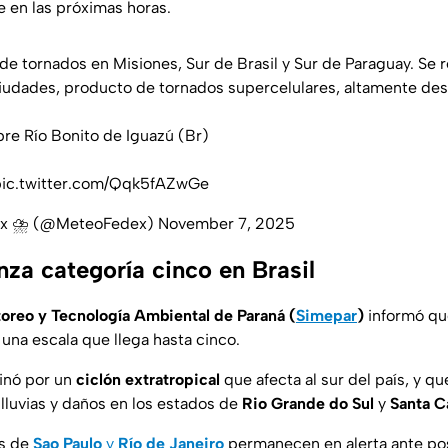
 en las próximas horas.
de tornados en Misiones, Sur de Brasil y Sur de Paraguay. Se
iudades, producto de tornados supercelulares, altamente des
bre Río Bonito de Iguazú (Br)
pic.twitter.com/Qqk5fAZwGe
ex ⛈ (@MeteoFedex)
November 7, 2025
nza categoría cinco en Brasil
oreo y Tecnología Ambiental de Paraná (
Simepar
)
informó que
n una escala que llega hasta cinco.
inó por un
ciclón extratropical
que afecta al sur del país, y q
lluvias y daños en los estados de
Rio Grande do Sul
y
Santa C
os de
Sao Paulo
y
Río de Janeiro
permanecen en alerta ante pos