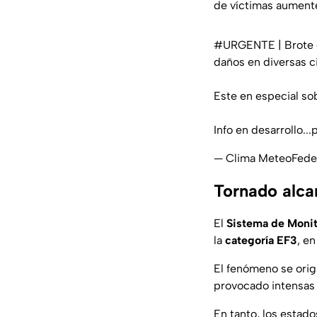
de víctimas aumente
#URGENTE
| Brote 
daños en diversas c
Este en especial so
Info en desarrollo...
— Clima MeteoFed
Tornado alca
El
Sistema de Monit
la
categoría
EF3
, e
El fenómeno se orig
provocado intensas 
En tanto, los estad