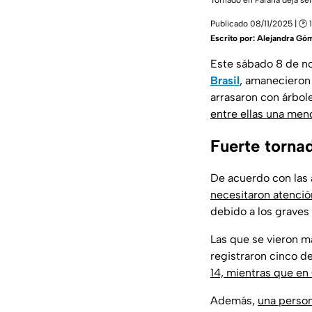
Tornado en Paraná deja sei
Publicado 08/11/2025 | 🕑 
Escrito por:
Alejandra Gó
Este sábado 8 de no
Brasil
, amanecieron
arrasaron con árbol
entre ellas una men
Fuerte tornad
De acuerdo con las 
necesitaron atenci
debido a los graves
Las que se vieron m
registraron cinco d
14, mientras que en
Además,
una perso