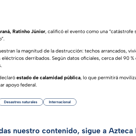
raná,
Ratinho Júnior
, calificó el evento como una
“catástrofe
o”.
stran la magnitud de la destrucción: techos arrancados, viv
eléctricos derribados. Según datos oficiales, cerca del 90 % 
.
 declaró
estado de calamidad pública
, lo que permitirá movili
ar apoyo federal.
Desastres naturales
Internacional
rdas nuestro contenido, sigue a Azteca 