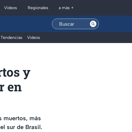
Regionales
Videos
a más +
Tendencias
Videos
rtos y
r en
is muertos, más
l sur de Brasil.