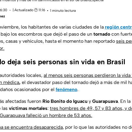
s muertos y más de mil damnificados en el sur de Brasil|Especial
16:30
| Actualizado 🕑 11:16
1 minuto lectura
mez
viembre, los habitantes de varias ciudades de la
región centr
 bajo los escombros que dejó el paso de un
tornado
con fuert
es, casas y vehículos, hasta el momento han reportado
seis pe
or.
o deja seis personas sin vida en Brasil
autoridades locales,
al menos seis personas perdieron la vid
ón médica
,
el devastador paso del tornado dejó a más de mil h
 daños ocasionados por el
fenómeno
.
ás afectadas fueron
Río Bonito do Iguacu
y
Guarapuava
. En l
e las
víctimas mortales
:
tres hombres de 49, 57 y 83 años, y d
 Guarapuava falleció un hombre de 53 años.
na se encuentra desaparecida
, por lo que las autoridades no d