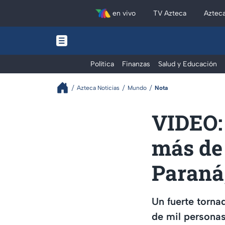
en vivo
TV Azteca
Aztec
Política
Finanzas
Salud y Educación
Azteca Noticias
Mundo
Nota
VIDEO: 
más de
Paraná,
Un fuerte torna
de mil personas