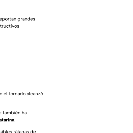
 reportan grandes
tructivos
 el tornado alcanzó
ue también ha
atarina
.
ibles ráfagas de