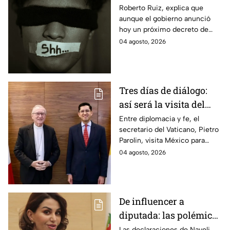
desde el poder a la
Roberto Ruiz, explica que
aunque el gobierno anunció
sociedad
hoy un próximo decreto de
transparencia, en los hechos
04 agosto, 2026
se trata de solapar la opacidad
y vaticina censura.
Tres días de diálogo:
así será la visita del
secretario del Vaticano
Entre diplomacia y fe, el
secretario del Vaticano, Pietro
a México
Parolin, visita México para
reunirse con autoridades y
04 agosto, 2026
abordar temas de la relación
bilateral.
De influencer a
diputada: las polémicas
que han acompañado a
Las declaraciones de Nayeli