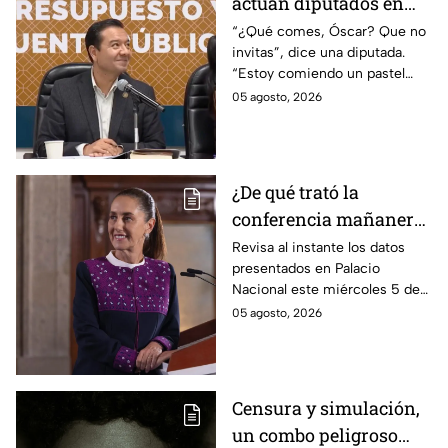
actúan diputados en
Comisión de
“¿Qué comes, Óscar? Que no
invitas”, dice una diputada.
Presupuesto
“Estoy comiendo un pastel
muy rico”, responde Óscar
05 agosto, 2026
Bautista del PVEM. Así el
actuar de los legisladores en
plena Comisión de
Presupuesto.
¿De qué trató la
conferencia mañanera
este miércoles 5 de
Revisa al instante los datos
presentados en Palacio
agosto? Resumen EN
Nacional este miércoles 5 de
VIVO
agosto. Entérate de los
05 agosto, 2026
acuerdos del gobierno y las
respuestas de la presidente en
vivo.
Censura y simulación,
un combo peligroso