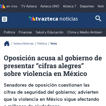
en vivo
TV Azteca
Azteca UNO
Azteca 7
Deportes
Notic
tv azteca
noticias
Política
Finanzas
Salud y Educación
Clima y Medio Ambiente
Azteca Noticias
Política
Nota
Oposición acusa al gobierno de
presentar “cifras alegres”
sobre violencia en México
Senadores de oposición cuestionan las
cifras de seguridad del gobierno; advierten
que la violencia en México sigue afectando