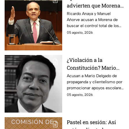
advierten que Morena
busca silenciar a la
Ricardo Anaya y Manuel
Añorve acusan a Morena de
prensa como en
buscar el control total de los
Venezuela, Cuba y
medios con nuevos
05 agosto, 2026
Nicaragua
lineamientos de censura.
¿Violación a la
Constitución? Mario
Delgado usa la beca
Acusan a Mario Delgado de
propaganda y clientelismo por
Rita Cetina para hacer
promocionar apoyos escolares
propaganda
como un “favor” del gobierno.
05 agosto, 2026
Pastel en sesión: Así