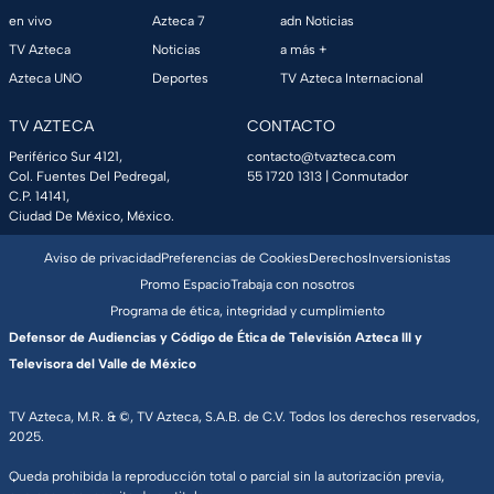
en vivo
Azteca 7
adn Noticias
TV Azteca
Noticias
a más +
Azteca UNO
Deportes
TV Azteca Internacional
TV AZTECA
CONTACTO
Periférico Sur 4121,
contacto@tvazteca.com
Col. Fuentes Del Pedregal,
55 1720 1313
| Conmutador
C.P. 14141,
Ciudad De México, México.
Aviso de privacidad
Preferencias de Cookies
Derechos
Inversionistas
Promo Espacio
Trabaja con nosotros
Programa de ética, integridad y cumplimiento
Defensor de Audiencias y Código de Ética de Televisión Azteca III y
Televisora del Valle de México
TV Azteca, M.R. & ©, TV Azteca, S.A.B. de C.V. Todos los derechos reservados,
2025.
Queda prohibida la reproducción total o parcial sin la autorización previa,